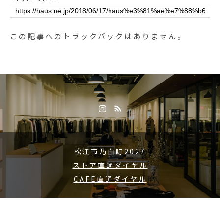
matsue #hausmatsue #松江カフェ
#島根カフェ #松江旅行#島根旅行#
松江 #島根 #山陰
この記事へのトラックバックはありません。
松江市乃白町2027
ストア直通ダイヤル
CAFE直通ダイヤル
Copyright © 2015