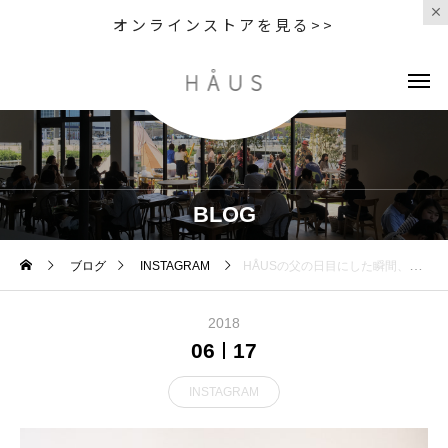
オンラインストアを見る>>
BLOG
ブログ
INSTAGRAM
HÅUSの父の日目にした瞬間、思わず綻んでしまうような「Floyd」のビアグラス。伝統ある波佐見焼の雰囲気と遊び心あるデザインのバランスが絶妙で◎忘れられないギフトになる事間違いなしです。.#Floyd#波佐見焼#ビアグラス#グラス#父の日#haus#haus_matsue#hausmatsue #松江カフェ #島根カフェ#松江 #島根 #山陰
2018
06
17
INSTAGRAM