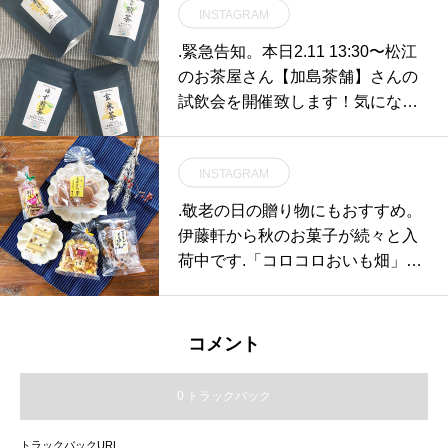
INSTAGRAM
.緊急告知。本日2.11 13:30〜松江
のお茶屋さん【加島茶舗】さんの
試飲会を開催致します！気になっ
ていたあのお茶、、バレンタイン
にぴったりのお茶、、などなどこ
INSTAGRAM
の機会にぜひ♡雪がちらついてお
りますので足元にお気をつけてご
.敬老の日の贈り物にもおすすめ。
来店ください。︎.お待ちしておりま
伊藤軒から秋のお菓子が続々と入
す！！..#2018.2.11#2週連続 #イベ
荷中です.「コロコロおいも畑」
ント#ハウスにて #HAUS#加島茶
「いもくり坊や」「芋羊かんくる
舗#松江のお茶屋さん#試飲会 #販
るん」「栗かのこカステラ」「チ
売会#hausmatsue #島根 #松江
ビどら栗」.お芋と栗にちなんだ秋
コメント
スイーツを豊富にご用意しており
ます◎日曜の午後のひとときにい
0 トラックバック
かがでしょうか。.#敬老の日#伊藤
軒#芋#栗#いもくり#haus #haus_
トラックバックURL