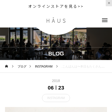
オンラインストアを見る>>
BLOG
ブログ
INSTAGRAM
..こんばんは〜本日もたくさんのご来店ありがとうございました！..◇写真＜ ほうじ茶ラテ hot/ice ＞.ほうじ茶の茶葉と黒糖をじっくり煮出した自家製ほうじ茶シロップ◎ほうじ茶の香ばしさと ミルクフォームの優しい甘さのバランスがばっちりです！.リピーターのお客さまもたくさんいらっしゃいます♡.ホットとアイス両方テイクアウトもご用意しております。..数に限りがあるので売り切れになる日もあります…ご了承ください。..明日も朝9時からモーニング営業しております！たくさんのご来店お待ちしております。…#drink #ドリンク#ほうじ茶ラテ #ほうじ茶豆乳ラテ#自家製シロップ#ほうじ茶#takeout #テイクアウト#cafestagram #instafood #cafe #カフェ #カフェ巡り#haus_matsue #hausmatsue #松江カフェ #島根カフェ#松江 #島根 #山陰#KINTO #二重構造グラス
2018
06
23
INSTAGRAM