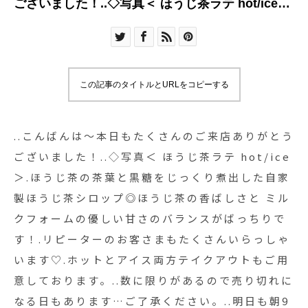
ございました！..◇写真＜ ほうじ茶ラテ hot/ice
＞.ほうじ茶の茶葉と黒糖をじっくり煮出した自家
製ほうじ茶シロップ◎ほうじ茶の香ばしさと ミル
クフォームの優しい甘さのバランスがばっちりで
す！.リピーターのお客さまもたくさんいらっしゃ
この記事のタイトルとURLをコピーする
います♡.ホットとアイス両方テイクアウトもご用
意しております。..数に限りがあるので売り切れに
なる日もあります…ご了承ください。..明日も朝9
..こんばんは〜本日もたくさんのご来店ありがとう
時からモーニング営業しております！たくさんの
ございました！..◇写真＜ ほうじ茶ラテ hot/ice
ご来店お待ちしております。…#drink #ドリンク#
＞.ほうじ茶の茶葉と黒糖をじっくり煮出した自家
ほうじ茶ラテ #ほうじ茶豆乳ラテ#自家製シロップ
製ほうじ茶シロップ◎ほうじ茶の香ばしさと ミル
#ほうじ茶#takeout #テイクアウト#cafestagram
クフォームの優しい甘さのバランスがばっちりで
#instafood #cafe #カフェ #カフェ巡り
す！.リピーターのお客さまもたくさんいらっしゃ
#haus_matsue #hausmatsue #松江カフェ #島根
います♡.ホットとアイス両方テイクアウトもご用
カフェ#松江 #島根 #山陰#KINTO #二重構造グラ
意しております。..数に限りがあるので売り切れに
ス
なる日もあります…ご了承ください。..明日も朝9