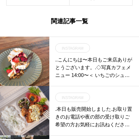
関連記事一覧
INSTAGRAM
..こんにちは〜本日もご来店ありが
とうございます。.◇写真カフェメ
ニュー 14:00〜＜ いちごのシュー
パフェ ＞手作りのシュー皮の中に
甘酸っぱいいちごムースがたっぷ
INSTAGRAM
り♡.バニラアイス、苺、ラズベリ
ー、クッキーをのせ贅沢なスイー
.本日も販売開始しました️.お取り置
ツに仕上げました◎この冬だけの
きのお電話や夜の部の受け取りご
限定スイーツです！ぜひお試しく
希望の方お気軽にお訊ねください.
ださいね。.数に限りがあるのでご
《HAUSレストラン営業時間》11:
了承ください。本日分は売り切れ