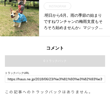
30〜17:00（テイクアウトのみ）
ました…明日はたくさんご用意し
INSTAGRAM
夜の部受け取り本日4/20は20:00ま
て皆さまのご来店お待ちしており
で可能です。..《HÅUS営業時間》
.明日から6月。雨の季節の始まり
ます︎….. . . 《HAUS営業時間》＊
◎ショップ 11:00〜20:00.#HAUS#
ですね︎ワンチャンの梅雨支度もそ
ショップ 11:00-20:00.＊ビストロ
HÅUS#TABLEHAUS#hausmatsue
ろそろ始めませんか♩マジックテ
カフェモーニング. 9:00-11:00 (Lo1
#haus_matsue#galette#crepe#ガ
ープで着脱が簡単なレインコート
0:30)ランチ 11:30-14:00カフェ 14:
レット#クレープ#クレープリー#
で雨の日のお散歩も快適に︎..本日の
00-18:00ディナー 18:00-21:00 (Lo
松江ランチ#松江カフェ#モーニン
モデルはコーギーのチェコくんと
20:15)…#dessert #sweets #parfait
コメント
グ#松江モーニング#morning#ドリ
トイプードルのアランちゃんでし
#シューパフェ #パフェ #プレート
ンク#テイクアウトドリンク#パス
たなかよくありがとうございまし
パフェ#いちご #苺 #strawberry ##
0 トラックバック
タ#パスタランチ#松江パスタ#サ
た♩#dograincoat#raincoat#dog#
期間限定 #冬限定 #winter #cafe #
ンドイッチ#ケーキ#タピオカ#松
コーギー#トイプードル#梅雨#hau
カフェ #カフェ巡り#hausmatsue
トラックバックURL
江タピオカ
smatsue #島根#松江
#haus_matsue #松江カフェ #島根
カフェ#松江 #島根 #山陰#島根旅
行
この記事へのトラックバックはありません。