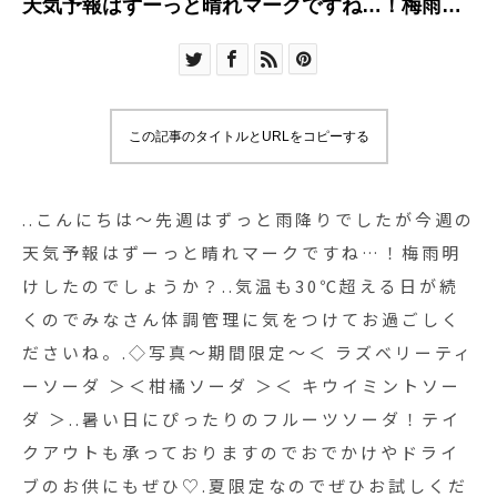
天気予報はずーっと晴れマークですね…！梅雨明
けしたのでしょうか？︎..気温も30℃超える日が続く
のでみなさん体調管理に気をつけてお過ごしくだ
さいね。.◇写真〜期間限定〜＜ ラズベリーティー
ソーダ ＞＜柑橘ソーダ ＞＜ キウイミントソーダ
この記事のタイトルとURLをコピーする
＞..暑い日にぴったりのフルーツソーダ！テイクア
ウトも承っておりますのでおでかけやドライブの
お供にもぜひ♡.夏限定なのでぜひお試しください
..こんにちは〜先週はずっと雨降りでしたが今週の
ね。….. . 《HAUS営業時間》＊ショップ 11:00-
天気予報はずーっと晴れマークですね…！梅雨明
20:00.＊ビストロカフェモーニング. 9:00-11:00
けしたのでしょうか？︎..気温も30℃超える日が続
(Lo10:30)ランチ 11:30-14:00カフェ 14:00-18:00
くのでみなさん体調管理に気をつけてお過ごしく
ディナー 18:00-21:00 (Lo20:15) ….#drink #ドリ
ださいね。.◇写真〜期間限定〜＜ ラズベリーティ
ンク #期間限定 #夏限定#フルーツソーダ #soda#
ーソーダ ＞＜柑橘ソーダ ＞＜ キウイミントソー
自家製シロップ #シロップ漬け#キウイミントソー
ダ ＞..暑い日にぴったりのフルーツソーダ！テイ
ダ#柑橘ソーダ#ラズベリーティーソーダ#ハーブ #
クアウトも承っておりますのでおでかけやドライ
ミント #タイム #ローズマリー#takeout #テイクア
ウト#cafestagram #instafood #cafe #カフェ #カ
ブのお供にもぜひ♡.夏限定なのでぜひお試しくだ