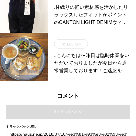
の、縁起のいいご飯のお供をご紹
.甘織りの軽い素材感を活かしたリ
介します。.「浜名湖産うなぎご飯
ラックスしたフィットがポイント
のたれ」.浜名湖産の刻みうなぎの
のCANTON LIGHT DENIMウィメ
身と絡み合う醤油ベースの甘辛タ
ンズsize 26 . 27 .28あわせてこち
レ。ホカホカご飯との相性が抜群
らもどうぞ@haus_howell .#MHL.
です。.お手軽に家庭で美味しいう
INSTAGRAM
#CANTON#cantonoveralls #岡山#
なぎ丼をお召し上がりいただいて
canton light denim#denim#hausm
..こんにちは〜昨日は臨時休業をい
はいかがでしょうか？お正月の手
atsue #島根
ただいておりましたが今日から通
土産にもおすすめです。.#うなぎ
常営業しております！ご迷惑をお
ご飯のたれ#ご飯のお供#ご飯が進
掛け致しました…！..◇写真モーニ
む #ご飯が止まらない#お正月#ha
ングメニュー 9:00〜10:30＜ クロ
us #haus_matsue #hausmatsue #
ックムッシュ ＞自家製ベシャメル
松江カフェ #島根カフェ #松江旅
コメント
ソースにチキンときのことチーズ
行#島根旅行#松江 #島根 #山陰
をたっぷりのせてこんがり焼き上
0 トラックバック
げました︎.スープ、サラダ、デザー
トもセットなのでボリューム満
トラックバックURL
点、寒い朝にぴったりのメニュー