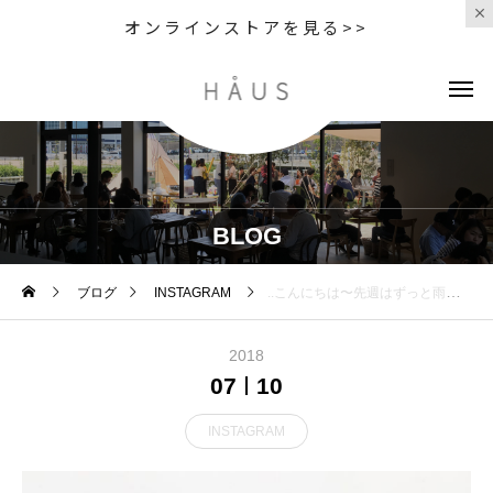
オンラインストアを見る>>
BLOG
ブログ
INSTAGRAM
..こんにちは〜先週はずっと雨降りでしたが今週の天気予報はずーっと晴れマークですね…！梅雨明けしたのでしょうか？︎..気温も30℃超える日が続くのでみなさん体調管理に気をつけてお過ごしくださいね。.◇写真〜期間限定〜＜ ラズベリーティーソーダ ＞＜柑橘ソーダ ＞＜ キウイミントソーダ ＞..暑い日にぴったりのフルーツソーダ！テイクアウトも承っておりますのでおでかけやドライブのお供にもぜひ♡.夏限定なのでぜひお試しくださいね。….. . 《HAUS営業時間》＊ショップ 11:00-20:00.＊ビストロカフェモーニング. 9:00-11:00 (Lo10:30)ランチ 11:30-14:00カフェ 14:00-18:00ディナー 18:00-21:00 (Lo20:15) ….#drink #ドリンク #期間限定 #夏限定#フルーツソーダ #soda#自家製シロップ #シロップ漬け#キウイミントソーダ#柑橘ソーダ#ラズベリーティーソーダ#ハーブ #ミント #タイム #ローズマリー#takeout #テイクアウト#cafestagram #instafood #cafe #カフェ #カフェ巡り#haus_matsue #hausmatsue #松江カフェ #島根カフェ#松江 #島根 #山陰
2018
07
10
INSTAGRAM