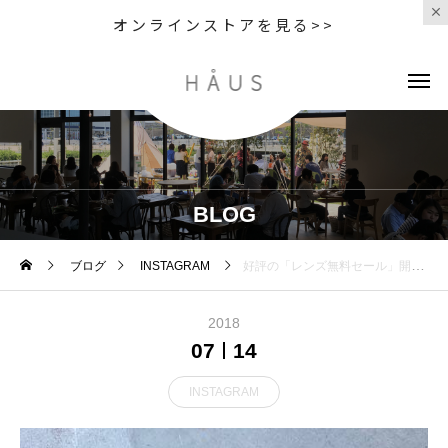
オンラインストアを見る>>
BLOG
ブログ
INSTAGRAM
好評の「レンズ無料セール」開催中！7/31まで・試して見たかったあのレンズこの時期に必要な偏光レンズもお安くなります・度付きサングラスの問い合わせも多いのでこの機会に是非・対象フレームをお買い上げで度付きレンズがSALE価格になります ・#optical#めがね#hausmatsue #島根#松江#松江メガネ#生活に寄り添うメガネ#sale#度付きサングラス
2018
07
14
INSTAGRAM