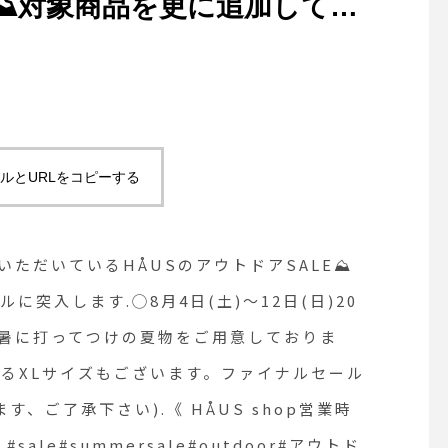
E⛰対象商品を更に追加して、
︎.◯8月4日(土)〜12日
〜30％OFF. 8月の酷暑に打っ
ております！ガッチリした体
Lサイズもございます。ファ
ルとURLをコピーする
逃しなく︎(除外商品がござい
US shop営業時間 》
連日好評いただいているHÅUSのアウトドアSALE⛰
1-
突入します︎.◯8月4日(土)〜12日(日)20
の酷暑に打ってつけの夏物をご用意しておりま
le#outdoor#アウトドア#haus
るXLサイズもございます。ファイナルセール
matsue #松江カフェ #島根カフ
、ご了承下さい).《 HÅUS shop営業時
85.#sale#summersale#outdoor#アウトド