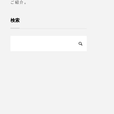
ご紹介。
カフェ巡り#hausmatsue #h
aus_matsue #松江カフェ #
島根カフェ#松江 #島根 #山
検索
陰#島根旅行