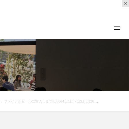
hop営業時間 》11:00〜20:00TEL : 0852-61-5885.#sale#summersale#outdoor#アウトドア#haus #haus_matsue #hausmatsue #松江カフェ #島根カフェ #松江 #島根 #山陰