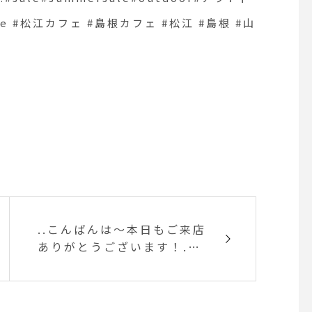
atsue #松江カフェ #島根カフェ #松江 #島根 #山
..こんばんは〜本日もご来店
ありがとうございます！.今
月のFree Magazine ルッ
コラにHAUSのサラダラン
チを掲載させていただきま