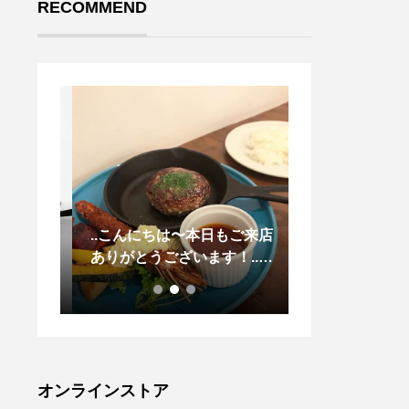
RECOMMEND
色褪せ
..こんにちは〜本日もご来店
.春は出会いと
ていま
ありがとうございます！..◇
大切な人へドラ
廃番と
写真ディナーメニュー 18:0
ブーケ贈りませ
リクエ
0〜＜ ハンバーグ特製デミグ
のプリザのInst
後の入
ラス&エビフライ パンorライ
らからどうぞ↓@h
今なら
ス付 ＞牛粗挽き肉100%使
r .#bouquet#dr
の細か
用。大粒で食べ応えのあるミ
owerbouquet#
ーバル
ンチ肉を4日間かけてじっく
#島根#松江
オンラインストア