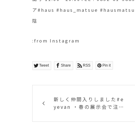
ア#haus #haus_matsue #hausm
陰
:from Instagram
Tweet
Share
RSS
Pin it
新しく仲間入りしました#e
yevan ・春の展示会で注文
していたのがようやく入っ
てきました・長く使える飽
きのこないデザイン素材は