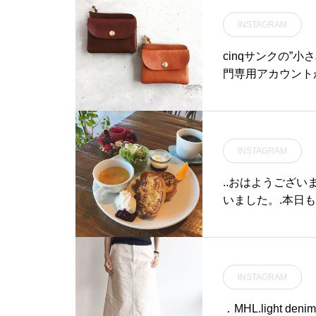
9:00close 18
リミング #松江ス
INSTAGRAM
松江#山陰#島根#hau
cinqサンクの”
門専用アカウント
_zakkaの方へお
1:00-20:00ビストロカフェ モーニング 9:00
ップ10:30)ランチ
5)#hausmatsue#h
INSTAGRAM
..おはようござい
いました。.本日も
間》＊ショップ 11:
1:00 (Lo10:30)ランチ 11:30-14:00カフェ 14:00-18:00
00-21:00 (Lo20
ニングプレート #フレン
INSTAGRAM
e #カフェ #カフェ巡り#hausmatsue #haus_matsue#松江 #島根#
島根カフェ#松江
．MHL.light