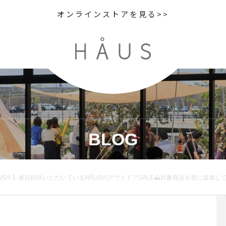
オンラインストアを見る>>
BLOG
SALE⛰対象商品を更に追加して、ファイナルセールに突入します︎.◯8月4日(土)〜12日(日)20時まで◯対象商品20〜30％OFF. 8月の酷暑に打ってつけの夏物をご用意しております！ガッチリした体格の方も着ていただけるXLサイズもございます。ファイナルセールをどうぞお見逃しなく︎(除外商品がございます、ご了承下さい).《 HÅUS s