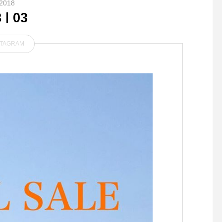
2018
8
03
STAGRAM
.春は出会いと別れの季節。
かなり前から生産され
大切な人へドライフラワーの
ることなく販売を続け
ブーケ贈りませんか。HÅUS
した少し前に ついに
のプリザのInstagramはこち
なりそれでも数多くの
らからどうぞ↓@haus_flowe
ストがありおそらく最
r .#bouquet#dryflower#dryfl
荷であろうこのモデル
owerbouquet#hausmatsue
全色揃っています職人
#島根#松江
い仕事が光る独特のオ