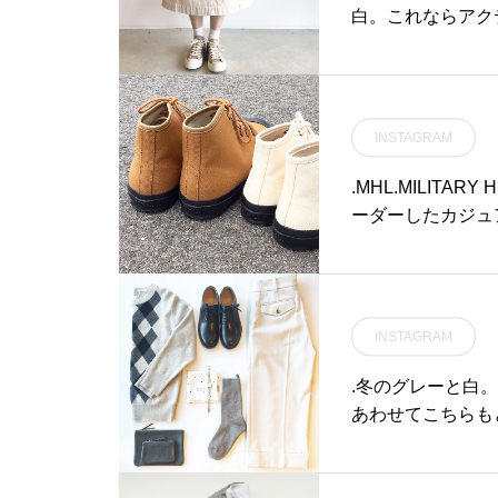
白。これならアクテ
well へ．#MHL.#l
INSTAGRAM
.MHL.MILITA
ーダーしたカジュ
ス、アイレット等
チを入れないシン
が特徴。color ベージ
6.0 / 27.0#MHL.#m
INSTAGRAM
matsue #島根#松
.冬のグレーと白
あわせてこちらもどうぞ︎@
cashimere argyle
パンツ #gray#whit
江