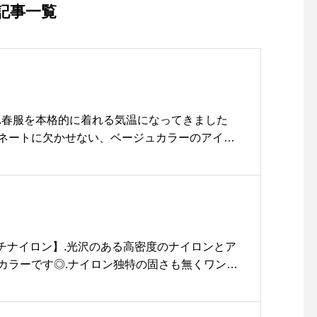
した！..地元産野菜にこだわ
記事一覧
っていて季節によって内容
が変わるので飽きることが
ありません◎自家製のドレ
ッシングは野菜ベースでさ
っぱり！.彩り鮮やかで栄養
満点です♡ぜひお試しくだ
Item 】.春服を本格的に着れる気温になってきました
さいね〜♡… 《HAUS営業
ネートに欠かせない、ベージュカラーのアイテ
時間》＊ショップ 11:00-2
お待ちしております◎.#mountainequipme
0:00.＊ビストロカフェモー
vasque#beige#beigecolor#haus #haus_matsue #
ニング. 9:00-11:00 (Lo1
 #松江カフェ #島根カフェ #松江旅行#島根旅行#松江
0:30)ランチ 11:30-14:00
カフェ 14:00-18:00ディナ
ー 18:00-21:00 (Lo20:1
リッチナイロン】.光沢のある高密度のナイロンとア
5)…#lunch #ランチ #サ
カラーです◎.ナイロン独特の固さも無くワンち
ラダランチ #サラダ#野菜 #
もソフトです◎.小型犬から大型犬までサイズが
地元産#自家製ドレッシング
 HAUS松江市乃白町20270852-61-2885open
#2種類 #マリネ#cafestag