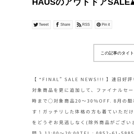
HÅUSのアウトドアSAL
ファイナルセールに突入します
(日)20時まで◯対象商品20
Tweet
Share
RSS
Pin it
てつけの夏物をご用意し
格の方も着ていただけるX
この記事のタイト
イナルセールをどうぞお見
ます、ご了承下さい).《 HÅ
【 “FINAL” SALE NEWS!!! 】
11:00〜20:00TEL : 0852-6
対象商品を更に追加して、ファイナルセールに
時まで◯対象商品20〜30％OFF. 8月
5885.#sale#summersa
す！ガッチリした体格の方も着ていただけ
#haus_matsue #haus
をどうぞお見逃しなく︎(除外商品がございます
ェ #松江 #島根 #山陰
間 》11:00〜20:00TEL : 0852-61-58