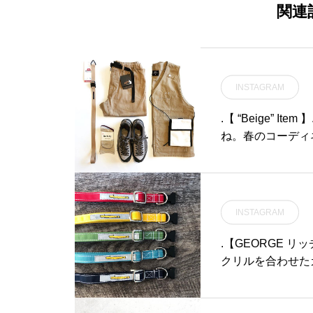
最新のもので掛け心地もこ
関連
だわっています・#optical
#めがね#hausmatsue #島
根#松江#松江メガネ#生活
に寄り添うメガネ
INSTAGRAM
.【 “Beige” 
ね。春のコーディ
ムを豊富にご用意して
nt #rokx#rototo#
hausmatsue
#島根 #山陰
INSTAGRAM
.【GEORGE 
クリルを合わせた
ゃんへの首当たり
あります◎.GROOM