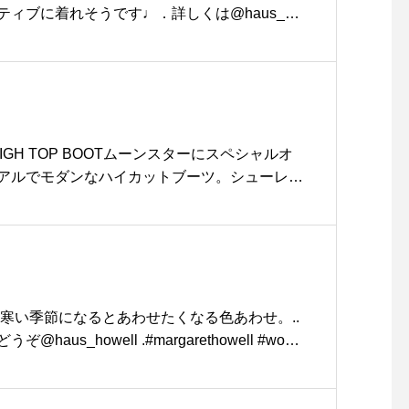
ィブに着れそうです♩．詳しくは@haus_ho
ightdenim#skirt#岡山#hausmatsue #島根 #松江
RY HIGH TOP BOOTムーンスターにスペシャルオ
アルでモダンなハイカットブーツ。シューレー
、ワークブーツらしい仕様。羽の見返しステッ
プルなデザイン、クッション性の優れたソール
ュsize ウィメンズ23.0 / 24.0 / 25.0 メンズ2
oonstar #military high top boot#sneaker#haus
江
。寒い季節になるとあわせたくなる色あわせ。..
haus_howell .#margarethowell #wool
#argyle#knit#right flannel#trousers#クロップド
e#socks#leathershoes#hausmatsue #島根#松