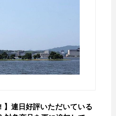
シェイプ某タイヤメー
CMでも使われていまし
ptical#めがね#hausma
#島根#松江#松江メガ
活に寄り添うメガネ#
トンフランクリン #clay
anklin #綾瀬はるか
WS!!! 】連日好評いただいている