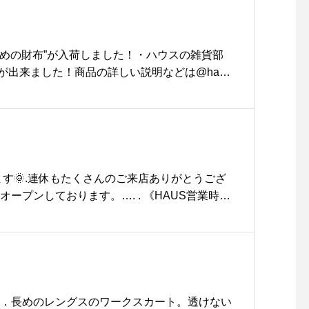
:00@haus_matsue #松江トリミングサロン #松江ト
ram #instafood #cafe #
パシャンプー#松江ペットサロン #松江ペット #
カフェ #カフェ巡り#haus
smathue #groomhaus#GEORGE
matsue #haus_matsue#
小さめの財布”が入荷しました！・ハウスの雑貨部
松江カフェ #島根カフェ #
が出来ました！商品の詳しい説明などは@haus
松江 #島根 #山陰
願いいたします！・《haus営業時間》ショップ 1
-11:00(オーダースト
〜ディナー 11:30-21:00(オーダーストップ20:1
aus_zakka
ます🌞.連休もたくさんのご来店ありがとうござ
オープンしております。…. . 《HAUS営業時
00-20:00.＊ビストロカフェモーニング. 9:00-1
ディナー 18:
:15) …#morning #breakfast #朝食 #朝ごはん#モー
チトースト#instafood #cafestagram #caf
カフェ#島根モーニング#松江モーニング
 denim．長めのレングスのワークスカート。透けない