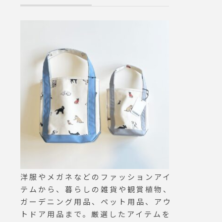
カーの
り仕込んだ、味わい深い特製
た#o
デミグラスソースをかけてお
tsue
召し上がりください♡.当店
ネ#生
自慢のタルタルソースをたっ
クレイ
ぷりかけた有頭大エビフライ
tonfr
付き◎エビフライにデミグラ
スソースを少しつけて食べる
のもおすすめです！..本日も
ご来店お待ちしております。
…..《HAUS営業時間》＊シ
ョップ 11:00-20:00.＊ビスト
ロカフェモーニング. 9:00-1
1:00 (Lo10:30)ランチ 11:30-
14:00カフェ 14:00-18:00デ
ィナー 18:00-21:00 (Lo20:1
洋服やメガネなどのファッションアイ
5)…#dinner #ディナー#ハン
テムから、暮らしの雑貨や観賞植物、
バーグ #エビフライ #hambu
ガーデニング用品、ペット用品、アウ
rg #friedshrimp #特製デミグ
トドア用品まで。厳選したアイテムを
ラスソース #cafe #カフェ #