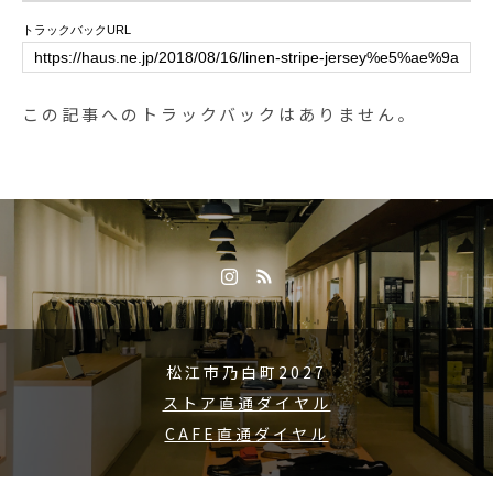
リーム#ボリューム満点#cafestagr
margarethowell #household goods
トラックバックURL
am #instafood #cafe #カフェ #カ
#Card&Keycase#pencase#シュリ
フェ巡り#hausmatsue #haus_mat
ンクレザー#bag#hausmatsue #島
sue#松江カフェ #島根カフェ #松
根#松江
この記事へのトラックバックはありません。
江 #島根 #山陰
松江市乃白町2027
ストア直通ダイヤル
CAFE直通ダイヤル