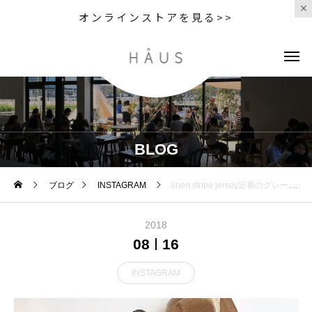
オンラインストアを見る>>
BLOG
ブログ
INSTAGRAM
.linen stripe jersey定番のグレー.去年から新しく仲間入りした無地もおすすめです。.あわせてこちらもどうぞ︎@haus_howell .#margarethowell #linen stripe jersey#brushd cotton twill#trousers#leather race up shoes#leather#革靴#matureha #boxhat#hat#hausmatsue #島根#松江
2018
08
16
INSTAGRAM