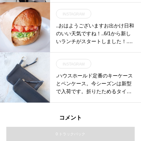
INSTAGRAM
..おはようございます︎お出かけ日和
のいい天気ですね！..6/1から新し
いランチがスタートしました！.◇
写真ランチメニュー〈 ベーグルサ
ンド スープ、サラダ付き 〉.ライ
INSTAGRAM
麦やオートミールの入ったコクの
あるベーグルに自家製スモークサ
.ハウスホールド定番のキーケース
ーモンが好相性♡ごまがほのかに
とペンケース。今シーズンは新型
香るチーズクリームが食欲をそそ
で入荷です。折りたためるタイプ
ります︎ぜひお試しくださいね！..今
の仕様で今までのポーチ、キーケ
日もご来店お待ちしております！..
ースの倍収納…とたっぷり収納で
#lunch #ランチ #ベーグルサンド #
きます。そしてファスナーは通常
コメント
ベーグル #bagel#ライ麦 #オート
のタイプに比べて開閉が滑らかで
ミール #スモークサーモン#ブロッ
メッキがきれいなファスナーを使
0 トラックバック
コリーのたまごサラダ#チーズク
用されてます。color チャコール#