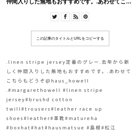
仲間入りした無地もおすすめです。.あわせてこち
らもどうぞ︎@haus_howell .#margarethowell
#linen stripe jersey#brushd cotton
twill#trousers#leather race up shoes#leather#
革靴#matureha #boxhat#hat#hausmatsue #島根
この記事のタイトルとURLをコピーする
#松江
.linen stripe jersey定番のグレー.去年から新
しく仲間入りした無地もおすすめです。.あわせて
こちらもどうぞ︎@haus_howell
.#margarethowell #linen stripe
jersey#brushd cotton
twill#trousers#leather race up
shoes#leather#革靴#matureha
#boxhat#hat#hausmatsue #島根#松江