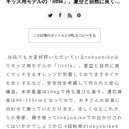
キッズ用モデルの「little」。夏空と自然に良くマ
ッチするオレンジが到着しておりますタイヤを太
くするなど、安全性を考慮して作られた安心構
造。本体重量は10kgで持ち運びも楽々。適応身長
は95~115cmとなっており、お子さんの成長に合
この記事のタイトルとURLをコピーする
わせて乗っていただけます。涼しくなるこれから
の季節、親子揃ってtokyobikeでお出かけされては
いかがでしょうか◎.#自転車#tokyobike#トーキョ
.当店でも大変好評いただいているtokyobikeよ
ーバイク#haus#haus_matsue#hausmatsue #松
りキッズ用モデルの「little」。夏空と自然に良
江カフェ #島根カフェ#松江 #島根 #山陰
くマッチするオレンジが到着しておりますタイヤ
を太くするなど、安全性を考慮して作られた安心
構造。本体重量は10kgで持ち運びも楽々。適応身
長は95~115cmとなっており、お子さんの成長に
合わせて乗っていただけます。涼しくなるこれか
らの季節、親子揃ってtokyobikeでお出かけされ
てはいかがでしょうか◎.#自転車#tokyobike#