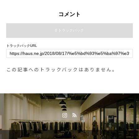
Barcelona#Spain##革靴#ローファ
の良いオリジナルのバターで炒め
ー #Loafer#hausmatsue #島根#松
たキノコをたっぷりベーコンの上
コメント
江
にのせます.一皿の中で色々な旨味
が詰まったこの秋限定の『奥出雲
0 トラックバック
ベーコンとキノコのガレット』ぜ
ひこの機会にお試しあれ#TABLEH
トラックバックURL
AUS#hausmatsue#haus_matsue#
galette#crepe#ガレット#クレープ
#クレープリー#松江ランチ#松江
この記事へのトラックバックはありません。
カフェ#ドリンク#テイクアウトド
リンク#奥出雲ベーコン#季節限定