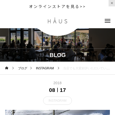
オンラインストアを見る>>
BLOG
ブログ
INSTAGRAM
.当店でも大変好評いただいているtokyobikeよりキッズ用モデルの「little」。夏空と自然に良くマッチするオレンジが到着しておりますタイヤを太くするなど、安全性を考慮して作られた安心構造。本体重量は10kgで持ち運びも楽々。適応身長は95~115cmとなっており、お子さんの成長に合わせて乗っていただけます。涼しくなるこれからの季節、親子揃ってtokyobikeでお出かけされてはいかがでしょうか◎.#自転車#tokyobike#トーキョーバイク#haus#haus_matsue#hausmatsue #松江カフェ #島根カフェ#松江 #島根 #山陰
2018
08
17
INSTAGRAM