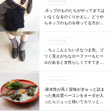
INSTAGRAM
.ネップのものたちがやってきては
いなくなるのくりかえし。どうや
らネップのものを待ってる方が多
かったのですね。わかりますよ、
その気持ち。入荷した週で完売し
INSTAGRAM
たWOOL TWEEDTailored skirtサ
イズも揃って再入荷です。..HÅUS
．ちょこんとちいさなつま先。ゴ
のハウエルのインスタはこちらか
ツく見えがちなローファーもヒー
らどうぞ@haus_howell …#marga
ルがあると女性らしくてすてきで
rethowell #WOOL TWEED#Tailore
す。色は黒に近いコーヒーという
d skirt#skirt#LIGHTWEIGHT WOO
色。ブラックなコーヒー色。経年
L#bottleneck#knit#laceup shoes#l
INSTAGRAM
変化と共にすてきな色になりそう
eathershoes#革靴#hausmatsue #
なローファーです。やわらかめな
.保水性が高く旨味がぎゅっと詰ま
島根#松江
シボも傷つきにくく柔らかくて気
った奥出雲ベーコンをオーダが入
持ちいい。そろそろ秋の靴、始め
ったらジュッと焼いてカリッとジ
ませんか。．#vialis #ヴィアリス#
ューシーに仕立てます.そこへ香り