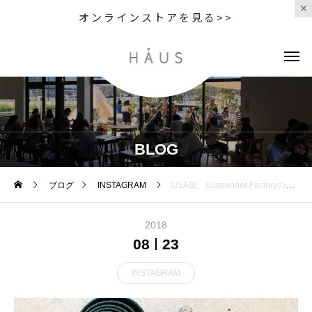
オンラインストアを見る>>
BLOG
ブログ
INSTAGRAM
.USA製、Suspender Factoryのロングガチャベルトが入荷しております1970年の創業以来、サスペンダーとベルトの専用のファクトリーブランドとして世界に名を広めました。ジャストで切って使うのは勿論、切らずに腰元から垂らしてもアクセントとして活躍します。質実剛健なアメリカ製、ぜひお試しください◎.#madeinusa #supenderfactory#サスペンダーファクトリー#belt#ガチャベルト#haus #haus_matsue #hausmatsue #松江カフェ #島根カフェ #松江 #島根 #山陰
2018
08
23
INSTAGRAM