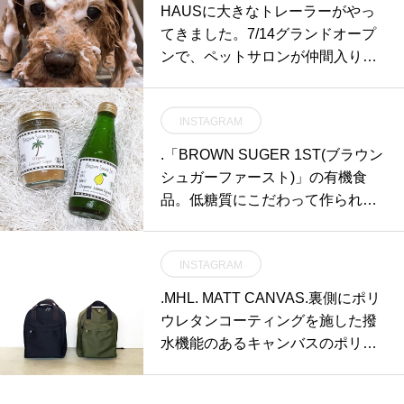
HAUSに大きなトレーラーがやっ
てきました。7/14グランドオープ
ンで、ペットサロンが仲間入り
【GROOM HAUS】 です。オープ
ン記念価格として、7/31までは、
INSTAGRAM
トリミング料金が20%offです。当
店おすすめのドッグフードパーテ
.「BROWN SUGER 1ST(ブラウン
ィーアニマルが、10%offです。14
シュガーファースト)」の有機食
日より、トリミングに来て下さっ
品。低糖質にこだわって作られた
たお客様と、パーティーアニマル
ココナッツシュガーは体に優し
2.2キロを3セットお買い求めのお
く、あらゆる料理に対応します。
客様には、先着100名様に当店オ
INSTAGRAM
レモンスカッシュも同様に、有機
リジナルお散歩バックをプレゼン
にこだわって作られた特別な逸
.MHL. MATT CANVAS.裏側にポリ
ト致します。是非この機会にお越
品。ぜひお試しください◎.#braun
ウレタンコーティングを施した撥
し下さいませ。@groom_haus GR
sugar1st#organic#オーガニック#h
水機能のあるキャンバスのポリエ
OOMHAUSのインスタはこちらに
aus#haus_matsue#hausmatsue #
ステル素材を使いフロントの大き
なります。
松江カフェ #島根カフェ#松江 #島
なアウトポケットがアイコンとな
根 #山陰