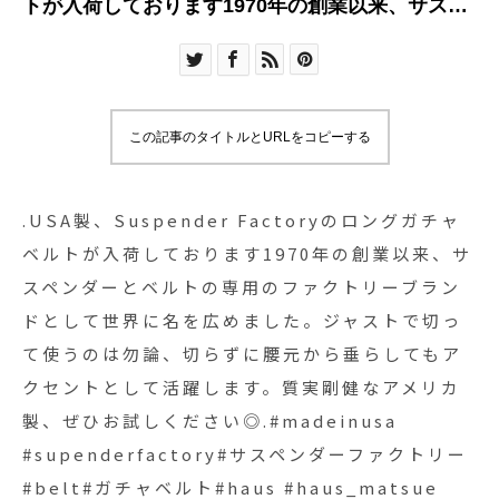
トが入荷しております1970年の創業以来、サスペ
ンダーとベルトの専用のファクトリーブランドと
して世界に名を広めました。ジャストで切って使
うのは勿論、切らずに腰元から垂らしてもアクセ
ントとして活躍します。質実剛健なアメリカ製、
この記事のタイトルとURLをコピーする
ぜひお試しください◎.#madeinusa
#supenderfactory#サスペンダーファクトリー
#belt#ガチャベルト#haus #haus_matsue
.USA製、Suspender Factoryのロングガチャ
#hausmatsue #松江カフェ #島根カフェ #松江 #
ベルトが入荷しております1970年の創業以来、サ
島根 #山陰
スペンダーとベルトの専用のファクトリーブラン
ドとして世界に名を広めました。ジャストで切っ
て使うのは勿論、切らずに腰元から垂らしてもア
クセントとして活躍します。質実剛健なアメリカ
製、ぜひお試しください◎.#madeinusa
#supenderfactory#サスペンダーファクトリー
#belt#ガチャベルト#haus #haus_matsue