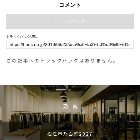
ったユニセックスで使えるシンプ
コメント
ルなデイパック。.color ブラッ
ク、カーキ.くわしくはこちらをど
0 トラックバック
うぞ@haus_howell ..#MHL.#matt
canvas#daypack #撥水加工#haus
トラックバックURL
matsue #島根#松江
この記事へのトラックバックはありません。
松江市乃白町2027