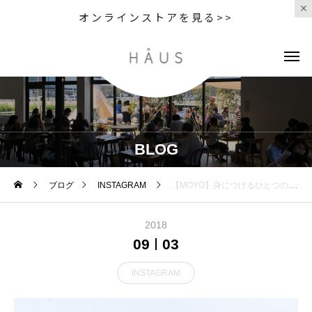
オンラインストアを見る>>
BLOG
ブログ
INSTAGRAM
.【MOYO】身につけるひとつのアクセサリーのよう」毎日使うものだから、お気に入りのMOYO(もよう）を選びたい。【MOYO(モヨウ）】歯ブラシは、自分を大事にできる暮らしの道具です。.歯科医が設計し、歯科医院のみで使用されてきた歯ブラシに、素敵で個性的なデザインが加わりまるでアクセサリーのような歯ブラシができました。.毎日使うものこそ、自分らしいものを。オーラルケアも楽しんで︎ .身近な方へのプレゼントや贈り物ギフトにもおすすめです。…#hausmatsue #haus_matsue #haus#歯ブラシ#オーラルケアグッズ#MOYO#MOYO歯ブラシ#松江 #島根 #山陰#松江カフェ#島根カフェ
2018
09
03
INSTAGRAM