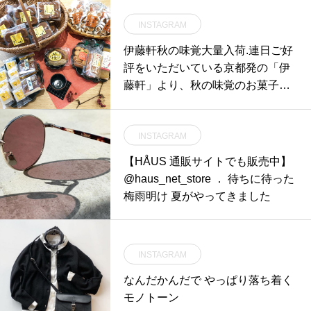
INSTAGRAM
伊藤軒秋の味覚大量入荷.連日ご好
評をいただいている京都発の「伊
藤軒」より、秋の味覚のお菓子が
多数入荷しております。昨年好評
いただきました、栗子焼も仲間入
INSTAGRAM
りしておりますご自分用からお遣
い物まで、幅広いシーンにマッチ
【HÅUS 通販サイトでも販売中】
するお菓子たちを是非チェックし
@haus_net_store ． 待ちに待った
てみてください◎.#伊藤軒#秋の味
梅雨明け 夏がやってきました
覚#haus #haus_matsue #hausmat
sue #松江カフェ #島根カフェ #松
江 #島根 #山陰
INSTAGRAM
なんだかんだで やっぱり落ち着く
モノトーン