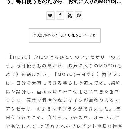
う」毎日使うものだから、お気に入りのMOYO(も
よう）を選びたい。【MOYO(モヨウ）】歯ブラシ
は、自分を大事にできる暮らしの道具です。.歯科
医が設計し、歯科医院のみで使用されてきた歯ブ
ラシに、素敵で個性的なデザインが加わりまるで
この記事のタイトルとURLをコピーする
アクセサリーのような歯ブラシができました。.毎
日使うものこそ、自分らしいものを。オーラルケ
アも楽しんで︎ .身近な方へのプレゼントや贈り物ギ
.【MOYO】身につけるひとつのアクセサリーのよ
フトにもおすすめです。…#hausmatsue
う」毎日使うものだから、お気に入りのMOYO(も
#haus_matsue #haus#歯ブラシ#オーラルケアグ
よう）を選びたい。【MOYO(モヨウ）】歯ブラシ
ッズ#MOYO#MOYO歯ブラシ#松江 #島根 #山陰#
は、自分を大事にできる暮らしの道具です。.歯科
松江カフェ#島根カフェ
医が設計し、歯科医院のみで使用されてきた歯ブ
ラシに、素敵で個性的なデザインが加わりまるで
アクセサリーのような歯ブラシができました。.毎
日使うものこそ、自分らしいものを。オーラルケ
アも楽しんで︎ .身近な方へのプレゼントや贈り物ギ