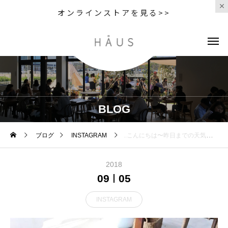
オンラインストアを見る>>
BLOG
ブログ
INSTAGRAM
..こんにちは〜︎昨日までの天気とは打って変わって今日は気持ちの良い天気ですね︎..◇写真カフェ・ディナーメニューに今日から新しく〈 アフタヌーン・ティーSET スイートポテト 〉が加わりました︎カスタードクリームを包み込んで焼き上げたあつあつのスイートポテトと自家製の黒胡麻アイスのスイーツプレートです。コーヒー又は紅茶のドリンク付き。ぜひお試しくださいね〜♡… . 《HAUS営業時間》＊ショップ 11:00-20:00.＊ビストロカフェモーニング. 9:00-11:00 (Lo10:30)ランチ 11:30-14:00カフェ 14:00-18:00ディナー 18:00-21:00 (Lo20:15)…#スイートポテト #スイートポテト #カスタードクリーム #自家製アイス #アイスクリーム #icecream # #黒胡麻アイス#dessert #sweet #cake#cafestagram #instafood #cafe #カフェ #カフェ巡り#haus_matsue#hausmatsue #松江カフェ #島根カフェ #松江 #島根 #山陰
2018
09
05
INSTAGRAM