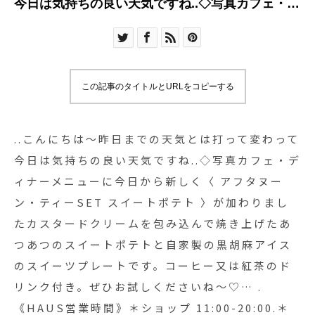
今日は気持ちの良い天気ですね︎..◇写真カフェ・デ
ィナーメニューに今日から新しく〈 アフタヌー
ン・ティーSET スイートポテト 〉が加わりました︎
カスタードクリームを包み込んで焼き上げたあつ
あつのスイートポテトと自家製の黒胡麻アイスの
この記事のタイトルとURLをコピーする
スイーツプレートです。コーヒー又は紅茶のドリ
ンク付き。ぜひお試しくださいね〜♡… . 《HAUS
営業時間》＊ショップ 11:00-20:00.＊ビストロカ
..こんにちは〜︎昨日までの天気とは打って変わって
フェモーニング. 9:00-11:00 (Lo10:30)ランチ
今日は気持ちの良い天気ですね︎..◇写真カフェ・デ
11:30-14:00カフェ 14:00-18:00ディナー 18:00-
ィナーメニューに今日から新しく〈 アフタヌー
21:00 (Lo20:15)…#スイートポテト #スイートポテ
ン・ティーSET スイートポテト 〉が加わりまし
ト #カスタードクリーム #自家製アイス #アイスク
た︎カスタードクリームを包み込んで焼き上げたあ
リーム #icecream # #黒胡麻アイス#dessert
つあつのスイートポテトと自家製の黒胡麻アイス
#sweet #cake#cafestagram #instafood #cafe #
のスイーツプレートです。コーヒー又は紅茶のド
カフェ #カフェ巡り#haus_matsue#hausmatsue
リンク付き。ぜひお試しくださいね〜♡… .
#松江カフェ #島根カフェ #松江 #島根 #山陰
《HAUS営業時間》＊ショップ 11:00-20:00.＊