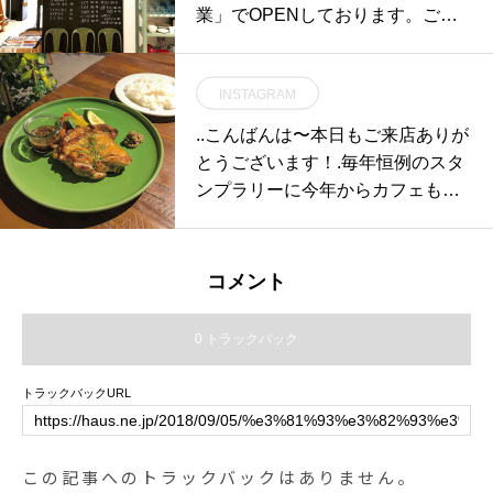
業」でOPENしております。ご来
店の際はお気をつけてお越しくだ
さいませ。. 《HAUS営業時間》＊
INSTAGRAM
ショップ 11:00-20:00.＊ビストロ
カフェモーニング. 9:00-11:00 (Lo1
..こんばんは〜本日もご来店ありが
0:30)ランチ 11:30-14:00カフェ 14:
とうございます！.毎年恒例のスタ
00-18:00ディナー 18:00-21:00 (Lo
ンプラリーに今年からカフェも参
20:15).#haus_outdoor#haus_mats
加しております♡.ディナーのお食
ue#ハウス松江#haus#ハウス#nor
事1,500円以上で１つスタンプを押
disk#ノルディスク#asgard#アス
します◎モーニング、ランチ、カ
コメント
ガルド#outdoor#アウトドア#松江
フェタイムでは押すことはできま
#島根
せん…各店のスタンプを集めてい
0 トラックバック
ただくと最大3,000円の商品券とし
てご利用いただけます！商品券と
トラックバックURL
してご利用いただけるのは1月2日
からになりますのでお気をつけく
ださい。..この機会にぜひ各店を巡
この記事へのトラックバックはありません。
ってみてください〜♡..#スタンプ