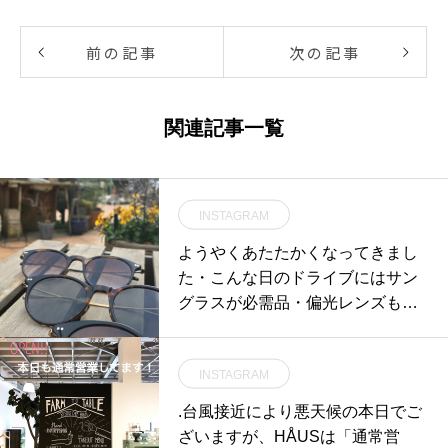
前の記事
次の記事
関連記事一覧
INSTAGRAM
ようやくあたたかくなってきまし
た・こんな日のドライブにはサン
グラスが必需品・偏光レンズも試
してみてはいかがでしょうか？#
オリバーピープルズ#leta・#生活
INSTAGRAM
に寄り添うメガネ#oliverpeoples #
optical#めがね#hausmatsue #島根
.台風接近により悪天候の本日でご
#松江#松江メガネ#新生活
ざいますが、HÅUSは「通常営