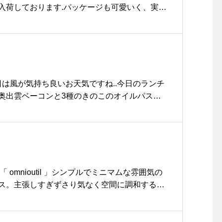
入荷しております︎.パッケージも可愛いく、実際
ーを淹れてみると…！綺麗な赤みがかったピン
メの飲み方のはちみつを入れて飲むと酸味がまろ
飲みやすかったです◎ご自身用にももちろんギ
♩..#haus_matsue #hausmatsue #hau
e#ギフト#島根カフェ #松江カフェ#松江 #島根 #山陰
日は風が気持ち良いお天気ですね︎..今日のランチ
奥出雲ベーコンと3種のきのこのオイルパスタ
にはたまらない具沢山のパスタです◎ぜひお試
写真はオクラですが、本日はキャベツが入って
さんのご来店お待ちしております♡…《HAUS営
1:00-20:00.＊ビストロカフェモーニング. 9:
 14:00-18:00ディナ
 」「 omnioutil 」シンプルでミニマムな雰囲気の
オイルパスタ #奥出雲ベーコン#きのこ #野菜 #cafe
ス。主張しすぎずさり気なく空間に調和するデ
food #cafe #カフェ #カフェ巡り #hausmatsue #ha
やすさと新鮮な設計が見事に両立しています。
江カフェ #島根カフェ#松江 #島根 #山陰
いゴミ箱をお探しの方、是非ご覧にお越しくだ
ptrash#omnioutil #haus #haus_matsue #haus