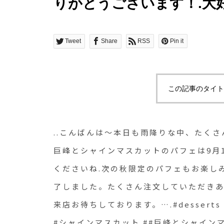
りがとうございます！.大
ットのパフェは9月14日
ひお試しくださいね.次の
Tweet
Share
RSS
Pin it
♡…※夏限定のフルーツ
た。たくさん注文してい
この記事のタイト
た︎…明日もたくさんのご
….#desserts #sweet #
..こんばんは〜本日も雨降りな中、たく
#シャインマスカット #
巨峰とシャインマスカットのパフェは9月
くださいね.次の秋限定のパフェもお楽し
パフェ #パフェ#cafe #
了しました。たくさん注文していただきあ
#hausmatsue #haus_
来店お待ちしております。….#desserts #
ェ #松江 #島根 #山陰
#シャインマスカット ##巨峰とシャインマス