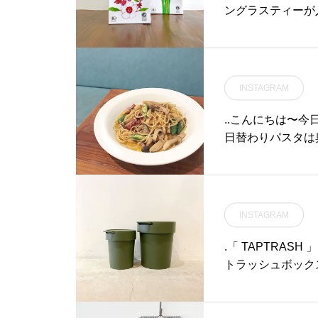
ングラスティーが
ハイビスカスティ
クに…☆.オスス
やかになりとても
フトとしてもオススメです
INSTAGRAM
s#peopletre
..こんにちは〜今
日替わりパスタは
です！きのこ好き
しくださいね。(
おります。)たく
業時間》＊ショップ 1
INSTAGRAM
00-11:00 (Lo10:30)ランチ 11:30-14:00カフェ
ー 18:00-21:00 (Lo20:15)..#lunch #ランチ #日替わり#pasta #spag
.「 TAPTRASH
hetti #パスタ#
トラッシュボック
stagram #insta
ザインです。使い
us_matsue#松
ありきたりではな
さい。.#trashbox#ta