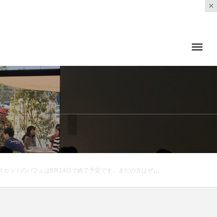
期間限定 #夏限定#巨峰 #シャインマスカット ##巨峰とシャインマスカットのパフェ #パフェ#cafe #カフェ #カフェ巡り#hausmatsue #haus_matsue #松江カフェ #島根カフェ #松江 #島根 #山陰