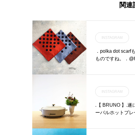
エットなのでワッチキャッ
関連
プに抵抗のある方でも挑戦
しやすいです。また軽くて
暖かい質感なのでこれから
の時期に重宝する事間違い
INSTAGRAM
なしです◎.#rototo#mad
einjapan #outdoors #h
．polka dot
aus #haus_matsue #hau
ものですね。．@haus_ho
smatsue #松江カフェ #島
#scarf#silk#英国
根カフェ #松江 #島根 #山
陰
INSTAGRAM
.【 BRUNO 
ーバルホットプレ
ットプレートと一
す。.本体表面は