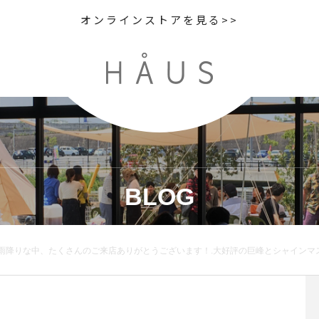
オンラインストアを見る>>
BLOG
峰とシャインマスカットのパフェは9月14日で終了予定です。まだの方はぜひお試しくださいね.次の秋限定のパフェもお楽しみに♡…※夏限定のフルーツソーダの販売は終了しました。たくさん注文していただきありがとうございました︎…明日もたくさんのご来店お待ちしております。….#desserts #sweet #parfait #