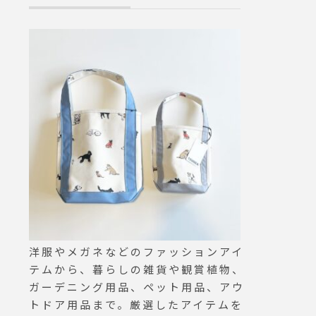
トリミング#松
ペットサロン 
ロン#山陰#松
洋服やメガネなどのファッションアイ
テムから、暮らしの雑貨や観賞植物、
ガーデニング用品、ペット用品、アウ
トドア用品まで。厳選したアイテムを