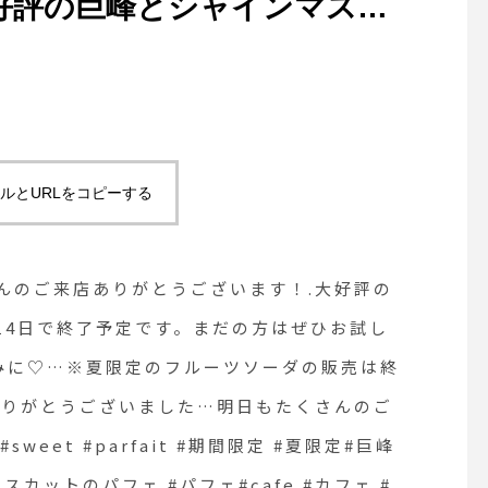
好評の巨峰とシャインマスカ
で終了予定です。まだの方はぜ
秋限定のパフェもお楽しみに
ソーダの販売は終了しまし
ただきありがとうございまし
ルとURLをコピーする
来店お待ちしております。
parfait #期間限定 #夏限定#巨峰
さんのご来店ありがとうございます！.大好評の
#巨峰とシャインマスカットの
14日で終了予定です。まだの方はぜひお試し
みに♡…※夏限定のフルーツソーダの販売は終
カフェ #カフェ巡り
りがとうございました︎…明日もたくさんのご
matsue #松江カフェ #島根カフ
sweet #parfait #期間限定 #夏限定#巨峰
カットのパフェ #パフェ#cafe #カフェ #