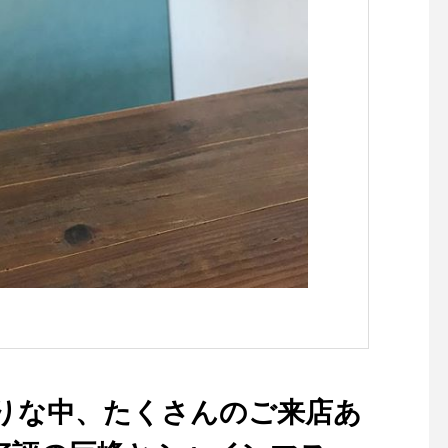
トリミング#松江ペット#松江
ペットサロン #トリミングサ
ロン#山陰#松江#島根
降りな中、たくさんのご来店あ