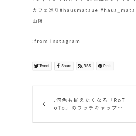
カフェ巡り#hausmatsue #haus_ma
山陰
:from Instagram
Tweet
Share
RSS
Pin it
.何色も揃えたくなる「RoT
oTo」のワッチキャップ。
保温性の高いウール混のバ
ルキーアクリル糸を使用。
程よくボリューミーなシル