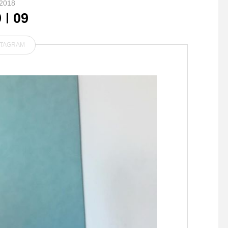
2018
9
09
STAGRAM
.フレンチブルドッグのなめ
こちゃんドキドキしながらシ
世界に一枚の手織り絨
ャンプー頑張りました︎.GRO
OM HAUS松江市乃白町2027
0852-61-2885open 9:00clos
e 18:00@haus_matsue#gro
omhause#haus_matsue #
松江トリミングサロン #松江