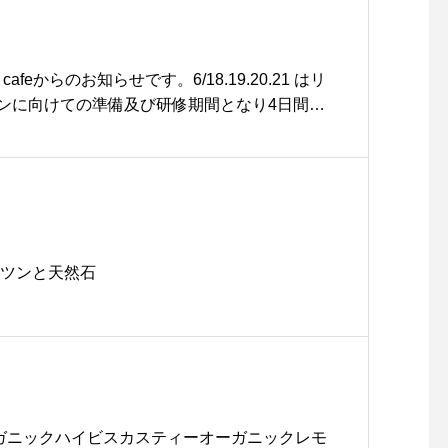
鋳物のような雰囲気に。卵型の形状になります
ンのみならず、日常の食卓において活躍するデ
源部分には焼きムラの出にくい「フラットヒータ
全体に効率よく熱が伝わる工夫が施されていま
cafeからのお知らせです。6/18.19.20.21 はリ
はあらかじめ「深型鍋」が付属しています。従来
ンに向けての準備及び研修期間となり4日間お
ったところがセットで購入できるあたりも魅力
きます。こちらの勝手ばかりで大変申し訳ない
しょうか。.いくつものサプライズが詰まったオ
きますようよろしくお願い申し上げます。それ
ート、ぜひ店頭にて手に取ってご覧くださいま
蛮ランチを大好評につき3日間伸びて23日まで
crassy#ホットプレート#オーバルホットプレート#h
ました！ぜひ最後の最後に食べ納めにいらして
sue #hausmatsue #松江カフェ #島根カフェ #松江
よりリニューアルオープン前の準備として一旦閉
 #島根 #山陰
ます。来月中旬にはリニューアルした新しいha
ポツンと天然石
うぞご期待下さい！みなさまのご来店心よりお待ちし
HAUS営業時間》＊ショップ 11:00-20:00.＊
(Lo17:30)
#frenchtoast #cafe #カフェ #カフェ巡り #h
aus_matsue #松江 #島根 #山陰#松江カフェ #島根
eeオーガニックハイビスカスティーオーガニックレモ