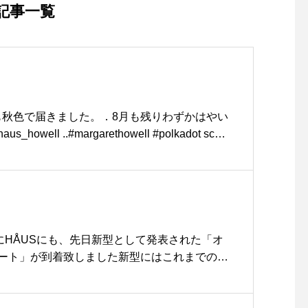
て楽しみましょう・#こども
記事一覧
めがね #眼鏡男子#眼鏡女子
#松江メガネ#haus#生活に
寄り添うメガネ#似合う眼鏡
探したい
 scarfも秋色で届きました。．8月も残りわずかはやい
well ..#margarethowell #polkadot scarf
#autumn #hausmatsue #島根#松江
】.遂にHÅUSにも、先日新型として発表された「オ
ート」が到着致しました新型にはこれまでのホ
線を画すポイントが随所に散りばめられていま
艶消しのマットな感触に仕上げられ、家電製品で