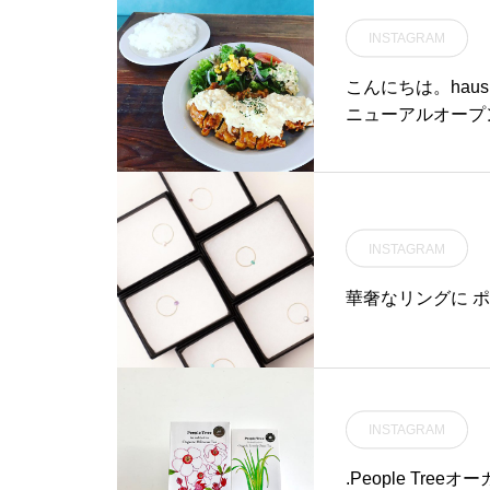
ありながらまるで
のでパーティシー
INSTAGRAM
ザインです。.熱
ー」を採用。食材
こんにちは。haus 
す。.更に新型に
ニューアルオープ
製品では別売りだ
やすみをさせて頂
の一つではないで
のですがご了承頂
ーバルホットプレ
に伴い、チキン南
せ。.#bruno#
の販売延長となり
aus #haus_mat
INSTAGRAM
ください。24日
旅行#島根旅行#松江
店させていただき
華奢なリングに 
us cafeにど
ております。 …..《
ビストロカフェランチ 11:30-14:00カフェ 14:00-18:00
…..#フレンチトースト
ausmatsue #h
INSTAGRAM
カフェ#島根旅行
.People Tr