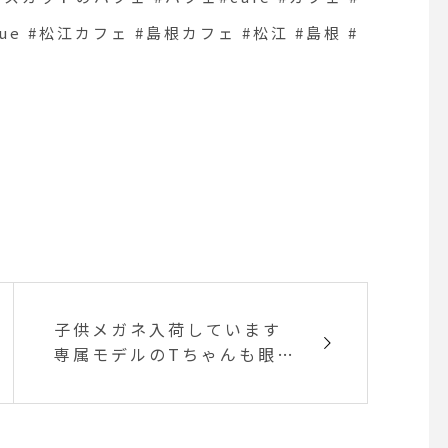
tsue #松江カフェ #島根カフェ #松江 #島根 #
子供メガネ入荷しています
専属モデルのTちゃんも眼鏡
をかけていい表情です・マ
イナスイメージにならない
眼鏡たくさんありますかけ