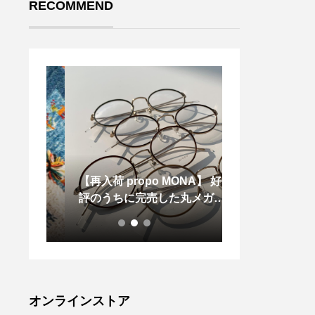
RECOMMEND
【再入荷 propo MONA】 好
.フレンチブル
毯
評のうちに完売した丸メガネ
こちゃんドキド
入荷しております 春の気分
ャンプー頑張りま
はかわいいコンビネーション
OM HAUS松江
●
0852-61-2885open 9:
e 18:00@haus
omhause#haus
松江トリミング
オンラインストア