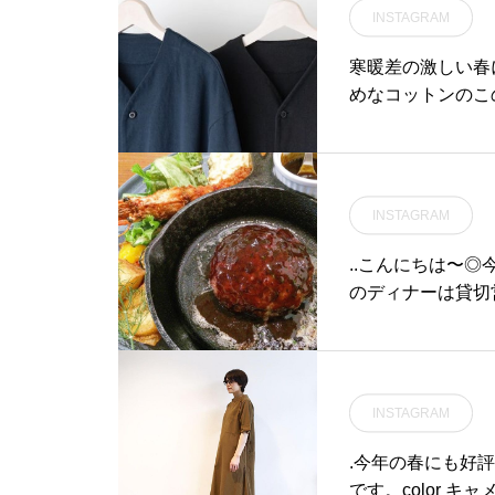
INSTAGRAM
寒暖差の激しい春
めなコットンのこ
ナーの使い方で年
ばこのパンツ、モ
がこれ、すごく動
と決めて履いてる
INSTAGRAM
おきたいアイテム
インレイ】空紡績
..こんにちは〜
を使用して度詰め
のディナーは貸切
天竺編みの裏にヨ
時閉店とさせてい
と保形性を加える
惑をおかけしますがよ
感じられる素材です。mo
ナー#貸切営業#ハンバ
□□□□ □□□本
afe #カフェ#hau
INSTAGRAM
す。是非、ご覧下さいま
ェ#島根 #松江
□□□□□ □□□□□□ □
.今年の春にも好
tsue #島根#松江
です。color キャメルsize ⅡHÅUSのハ