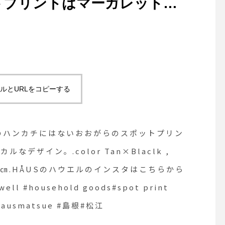
トプリントはマーガレットハ
期間限定#cafe #カフェ
フェ巡り#hausmatsue
デザイン。.color
s_matsue #松江カフェ
根カフェ#松江 #島根 
×Charcoal.size 52㎝×52
島根旅行
インスタはこちらからどうぞ
ethowell #household
ルとURLをコピーする
inen#hausmatsue #島根#松江
のハンカチにはないおおがらのスポットプリン
ザイン。.color Tan×Blaclk ,
52㎝×52㎝.HÅUSのハウエルのインスタはこちらから
ell #household goods#spot print
n#hausmatsue #島根#松江