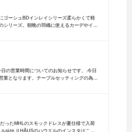
にゴーシュBDインレイシリーズ柔らかくて軽
のシリーズ。朝晩の羽織に使えるカーデやイン
中楽しめるワンピース。そしてゴーシュといえ
ン族のパンツ。面白いかたちが印象的なのです
きやすいです。ゴーシュの奥様も作業日はコレ
一枚。春や秋、季節の変わり目に一つは持って
。ここは押さえておきたいところです。【BD
と呼ばれる太さが不均質でドライなタッチの糸
◎今日の営業時間についてのお知らせです。.今日
にインレイ編みした素材を使用。インレイとは
営業となります。テーブルセッティングの為18
コ糸を挿入した組織で天竺の表面感のまま厚み
ただきます。ラストオーダーは17時です。ご迷
ことが出来ます。空紡績独特の自然な風合いが
ろしくお願いいたします。..#dinner #ディ
del163cm□□□□□□ □□□□□□ □□□□□□ □□
ーグ#牛肉100%#エビフライ#bistrocafe #c
アカウントのプロフィールURLからアクセス頂けま
smatsue #haus_matsue #松江カフェ #島根カフ
せ！ ． ． @haus_netstore ．□□□□□□ □
□□□□□ □□□#haus_netstore #ゴーシュ#hausma
評だったMHLのスモックドレスが夏仕様で入荷
ウエルのインスタはこち