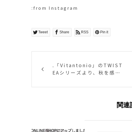
:from Instagram
Tweet
Share
RSS
Pin it
.「Vitantonio」のTWIST
EAシリーズより、秋を感じ
させる新色が到着しました.
「ボトルをTWISTしてTEA
の濃さをキープ」というテ
ーマを持つ本商品。本体を
関連
ひねる事で茶葉とお茶をセ
パレートし、お好みの抽出
濃度をキープできます。お
湯出しと水出しの両方に対