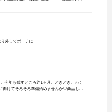
根カフェ#松江 #島根 #山陰
添え ＞アーモンド風味のタルトの上に酸味の効
りのせて焼きあげました◎手作りのバニラアイ
ルトは14時からのご用意になります。..本日もた
お待ちしております！！…《HAUS営業時間》
20:00.＊ビストロカフェモーニング. 9:00-11:00
取り外してポーチに
…#dessert #sweet #cake #tart#紅玉のタルト #タル
定 #スイーツ#cafe #カフェ #カフェ巡り#haus
_matsue #松江カフェ #島根カフェ#松江 #島根 #山
過ぎ。今年も残すところ約1ヶ月。どきどき、わく
に向けてそろそろ準備始めませんか♡商品も
ます！..#クリスマス#クリスマスグッズ#イン
リスマス#インテリア#ギフト #贈りもの#hausm