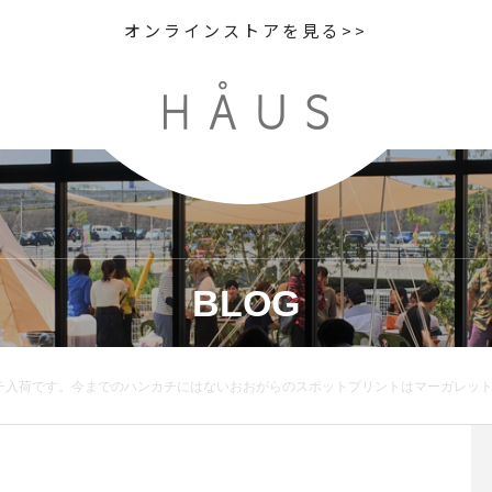
オンラインストアを見る>>
BLOG
スポットプリントはマーガレットハウエルらしいグラフィカルなデザイン。.color Tan×Blaclk , Silver salt×Charcoal.size 52㎝×52㎝.HÅUSのハウエルのインスタはこちらからどうぞ@haus_howell ..