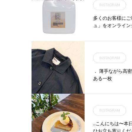
INSTAGRAM
応するので年中お使いいた
だけます。行楽シーズンの
多くのお客様にご
お供にいかがでしょうか◎.
ュ」をオンライン
#vitantonio#twistea#b
ど今までよりご利
ottle#haus #haus_mats
て頂く為、本数の
ue #hausmatsue #松江カ
ろしくお願いいた
フェ #島根カフェ #松江 #
もウィルスから守
島根 #山陰
INSTAGRAM
SHOP→https://ww
matsue#ハウ
． 薄手ながら高
参
ある一枚
INSTAGRAM
..こんにちは〜
ひお立ち寄りくださ