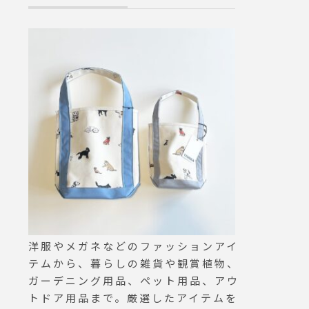
まらな
す。アレルギー反応の抑制や
ネで視力矯正す
..HA
ガンの予防にも繋がりま
の低下も抑えら
専属の
す。.涙やけ、毛艶、体臭、
軽に店員まで。
つひと
便臭の改善などメリットが沢
間shop 11:00-2
ります
山◎.全犬種、全年齢対応で
fe 9:00-21:00
ツ、ぜ
す◎.家族の一員として連れ
matsue #メガ
.明日
添うワンちゃんのこれからの
#松江 #視力検査
待ちし
健康に是非一度お試し下さい
おしゃれメガネ
US営業
GROOM HAUSopen 9:00clo
-20:0
se 18:00松江市乃白町20027
ーニン
0852-61-2885@haus_matsu
:30)ラン
e#groomhaus#haus_matsu
e #松江市ペットサロン #松
江市ペット #松江市グルーマ
#sweet
ー #松江#島根#partyanimal#
洋服やメガネなどのファッションアイ
ティラミ
ﾊﾟｰﾃｨｰｱﾆﾏﾙ
テムから、暮らしの雑貨や観賞植物、
キ#テ
ガーデニング用品、ペット用品、アウ
spres
トドア用品まで。厳選したアイテムを
レート#