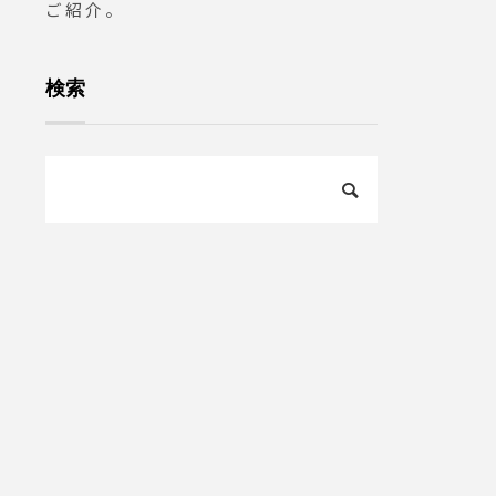
ご紹介。
 #カ
 #hau
 #島
検索
#山陰#