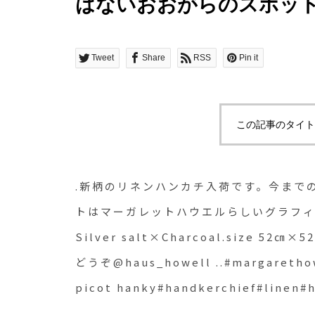
はないおおがらのスポッ
ウエルらしいグラフィカルな
Tan×Blaclk , Silver salt
Tweet
Share
RSS
Pin it
㎝.HÅUSのハウエルの
@haus_howell ..#margar
この記事のタイト
goods#spot print picot
hanky#handkerchief#l
.新柄のリネンハンカチ入荷です。今まで
トはマーガレットハウエルらしいグラフィカルなデ
Silver salt×Charcoal.size 
どうぞ@haus_howell ..#margarethow
picot hanky#handkerchief#line