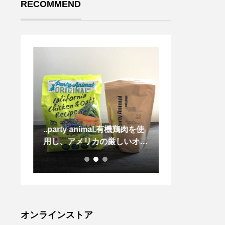
RECOMMEND
たくさ
..party animal.有機鶏肉を使
まずは視力検査
ござい
用し、アメリカの厳しいオー
う！HAUSで
いデザ
ガニックの基準を満たしてい
査も行っており
た◎.
るドッグフードです。.乳酸
最近視力が落ち
ロール
菌なのど総称である『プロバ
メガネの度は合
ぷり染
イオティクス』を配合◎.継
う方、無理に裸
控えめ
続的に食べ続ける事で腸内環
ないメガネで頑
ーム。
境が整い免疫力が上がりま
目が疲れますよ
オンラインストア