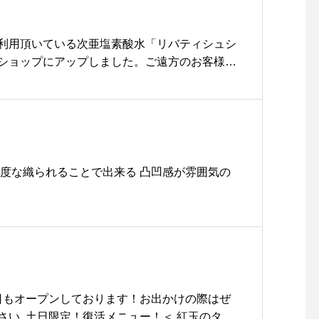
ベリーソースがアクセント
になっております♡..※ 巨
利用頂いている次亜塩素酸水「リバティシュシ
峰とシャインマスカットの
ショップにアップしました。ご遠方のお客様な
パフェは今日で販売終了で
用頂きやすくなりました。店頭販売を優先させ
す。たくさんのご注文あり
制限をさせて頂いております。ご理解のほどよ
がとうございました！…本
します。ご自身はもちろん、大切な人を少しで
日も21時まで営業しており
るのに役立てて頂けたらと思います。ONLINE
ます。（ラストオーダー20:
w.haus2005.jp/?mode=pc#haus_matsue #haus
15）ご来店お待ちしており
ス松江#リバティシュシュ#次亜塩素酸水#消毒液持
密度な織られることで出来る 凸凹感が雰囲気の
ます︎….#desserts #sweet
#parfait #新作 #期間限定
#秋限定 #秋#マロンショコ
ラパフェ #パフェ#マロン #
栗 ##ショコラ #チョコレー
ト#cafe #カフェ #カフェ
巡り#hausmatsue #haus
本日もオープンしております！お出かけの際はぜ
_matsue #松江カフェ #島
い︎..土日限定！復活メニュー！＜ 紅玉のタル