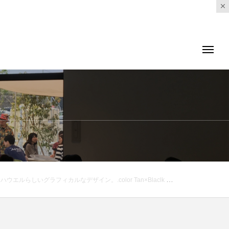
#margarethowell #household goods#spot print picot hanky#handkerchief#linen#hausmatsue #島根#松江