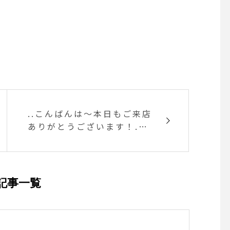
..こんばんは〜本日もご来店
ありがとうございます！.明
日から新しいパフェがスタ
ートします！ .◇写真＜ マ
ロンショコラパフェ ＞.自家
製のマロンアイスとチョコ
記事一覧
レートアイスが主役◎渋皮
栗と秋栗を贅沢に使って秋
の味覚に仕上げました人気
のガトーショコラと自家製