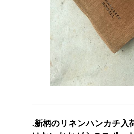
.新柄のリネンハンカチ入