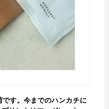
ネで視力矯正することで視力
ティラミス好きにはた
の低下も抑えられます。お気
いロールケーキです♡♡
軽に店員まで。HAUS営業時
USのスイーツは全て
間shop 11:00-20:00bistroca
パティシエさんがひと
fe 9:00-21:00L.O20:15#haus
つ丁寧に手作りしてお
matsue #メガネ #眼鏡 #島根
◎.期間限定のスイー
#松江 #視力検査 #丸メガネ #
ひお試しくださいね︎♡.
おしゃれメガネ
もたくさんのご来店お
ております！.. 《HA
時間》＊ショップ 11:00
0.＊ビストロカフェモ
グ. 9:00-11:00 (Lo10
チ 11:30-14:00カフェ 14:00-
18:00ディナー 18:00-21:00
(Lo20:15)…#dessert 
#cake #rollcake #
スロール #ロールケー
荷です。今までのハンカチに
ィラミス #tiramisu #e
so#生チョコ #チョコ