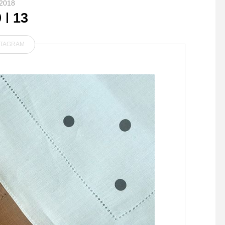
2018
9
13
STAGRAM
まずは視力検査をしてみよ
..こんばんは〜本日も
う！HAUSでは無料で視力検
んのご来店ありがとう
査も行っております。どうも
ます！.今日から新し
最近視力が落ちてきた、今の
ートがスタートしまし
メガネの度は合ってる？とい
◇写真＜ ティラミス
う方、無理に裸眼や度の合わ
＞エスプレッソをたっ
ないメガネで頑張ると余計に
み込ませた生地と甘さ
目が疲れますよ、適正なメガ
なマスカルポーネクリ