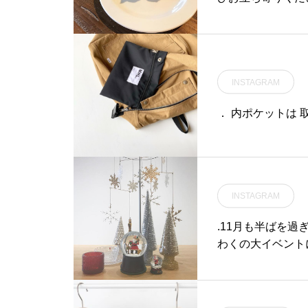
ト バニラアイス
いた紅玉をたっぷ
ス付き..紅玉のタ
くさんのご来店を
INSTAGRAM
＊ショップ 11:00-
(Lo10:30)ランチ 11:30-14:00カフェ 14:00-18:00ディナー 18:00-2
． 内ポケットは 
1:00 (Lo20:15)
ト #紅玉 ##期間限
matsue #haus
陰 #島根旅行
INSTAGRAM
.11月も半ばを
わくの大イベント
続々と入荷しており
テリア#haus的ク
atsue #島根 #松江