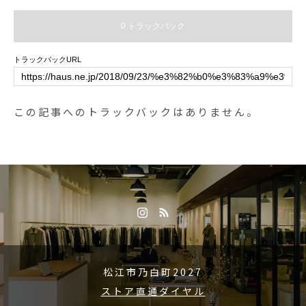
けるようスタッフ一同心を込めて
亜塩素酸水は先日経済産業省から
ケーキ製作をさせて頂きますので
0 トラックバック
「新型コロナウイルスに有効な可
是非お楽しみに..《HÅUS営業時
能性がある消毒方法」としても公
間》◎ショップ 11:00〜20:00.◎T
トラックバックURL
表されました。.有効な消毒液を手
ABLE HÅUSモーニング9:00〜11:
に入れて安心して日々をお過ごし
00（Lo.11:00）ランチ 11:30〜14:
いただければと思います。.#次亜
00（Lo.14:00）カフェ 14:00〜18:
この記事へのトラックバックはありません。
塩素酸水#リバティシュシュ #殺菌
00(Lo.17:30)#HAUS#HÅUS#TAB
#ウイルス対策#haus #haus_mats
LEHAUS#hausmatsue#haus_mat
ue #hausmatsue #松江カフェ #島
sue#galette#crepe#ガレット#クレ
根カフェ #松江 #島根 #山陰
ープ#クレープリー#松江ランチ#
松江カフェ#ドリンク#テイクアウ
トドリンク#パスタ#パスタランチ
#松江パスタ#ケーキ
松江市乃白町2027
ストア直通ダイヤル