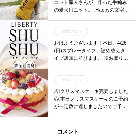
ニット職人さんが、作った手編み
の愛犬用ニット。 .Happyの文字を
刺繍したセーターです。.わんちゃ
んが走るとHappyの文字が可愛く
INSTAGRAM
て、飼い主様もHappyになれそう
ですねGROOM HAUS乃白町2027
おはようございます！本日、4/26
0852-61-2885open 9:00close 18:0
(日)スプレータイプ、詰め替えタ
0@groom_haus#松江トリミング
イプ店頭に並びます。 ※お取り置
サロン #松江トリミング #松江ペ
きはできませんのでご了承くださ
ットサロン #松江ペット #george
いませ。ただいまの期間、SHOP
#hausmathue #haus #groomhaus
INSTAGRAM
閉店時間は19時となっておりま
す。お気をつけ下さいませ。SHO
.◎クリスマスケーキ完売しました
P 0852-61-5885TABLE HAUSはta
◎.本日クリスマスケーキのご予約
keoutのみで11:30〜17:00の営業と
が一定数に達しましたのでご予約
なっております。受け取りは19:00
の受付を終了します.沢山の方にご
までとなっております。是非、ご
予約頂きありがとうございます.ク
利用下さいませ！TABLE HAUS 0
リスマス当日に皆様にお楽しみ頂
コメント
852-61-5888ご予約可能です！ .次