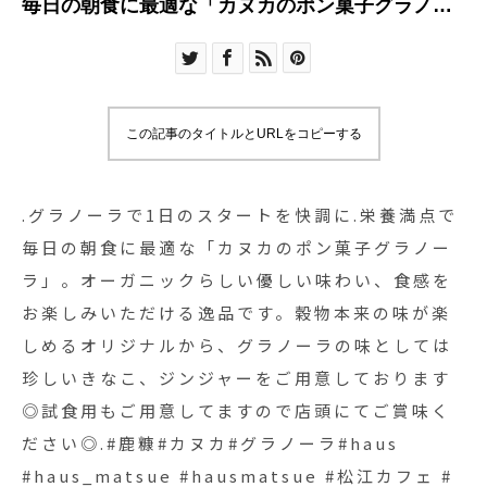
毎日の朝食に最適な「カヌカのポン菓子グラノー
ラ」。オーガニックらしい優しい味わい、食感を
お楽しみいただける逸品です。穀物本来の味が楽
しめるオリジナルから、グラノーラの味としては
珍しいきなこ、ジンジャーをご用意しております
この記事のタイトルとURLをコピーする
◎試食用もご用意してますので店頭にてご賞味く
ださい◎.#鹿糠#カヌカ#グラノーラ#haus
#haus_matsue #hausmatsue #松江カフェ #島根
.グラノーラで1日のスタートを快調に︎.栄養満点で
カフェ #松江 #島根 #山陰
毎日の朝食に最適な「カヌカのポン菓子グラノー
ラ」。オーガニックらしい優しい味わい、食感を
お楽しみいただける逸品です。穀物本来の味が楽
しめるオリジナルから、グラノーラの味としては
珍しいきなこ、ジンジャーをご用意しております
◎試食用もご用意してますので店頭にてご賞味く
ださい◎.#鹿糠#カヌカ#グラノーラ#haus
#haus_matsue #hausmatsue #松江カフェ #