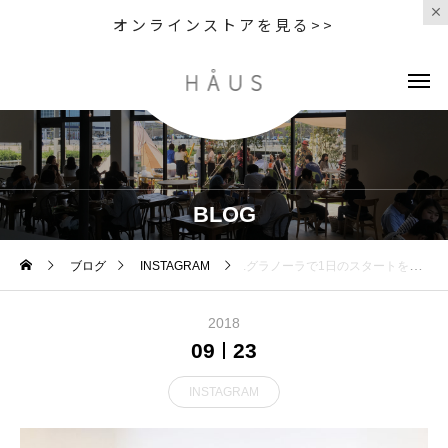
オンラインストアを見る>>
BLOG
ブログ
INSTAGRAM
.グラノーラで1日のスタートを快調に︎.栄養満点で毎日の朝食に最適な「カヌカのポン菓子グラノーラ」。オーガニックらしい優しい味わい、食感をお楽しみいただける逸品です。穀物本来の味が楽しめるオリジナルから、グラノーラの味としては珍しいきなこ、ジンジャーをご用意しております◎試食用もご用意してますので店頭にてご賞味ください◎.#鹿糠#カヌカ#グラノーラ#haus #haus_matsue #hausmatsue #松江カフェ #島根カフェ #松江 #島根 #山陰
2018
09
23
INSTAGRAM