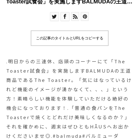
Toaster試食会」を実施します︎BALMUDAの王道商
品であるThe Toaster。「気にはなっているけれど
機能のイメージが湧かなくて、、、」という方！
素晴らしい機能を体験していただける絶好の機会
になっております！.「普通の食パンをThe
この記事のタイトルとURLをコピーする
Toasterで焼くとどれだけ美味しくなるのか？」そ
れを確かめに、週末はぜひともHÅUSへお出かけ
くださいませ◎.#balmuda#バルミューダ
.明日からの三連休、店頭のコーナーにて「The
#thetoaster#トースター#haus #haus_matsue
Toaster試食会」を実施します︎BALMUDAの王道
#hausmatsue #松江カフェ #島根カフェ #松江 #
商品であるThe Toaster。「気にはなっているけ
島根 #山陰
れど機能のイメージが湧かなくて、、、」という
方！素晴らしい機能を体験していただける絶好の
機会になっております！.「普通の食パンをThe
Toasterで焼くとどれだけ美味しくなるのか？」
それを確かめに、週末はぜひともHÅUSへお出か
けくださいませ◎.#balmuda#バルミューダ