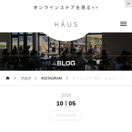
オンラインストアを見る>>
BLOG
ブログ
INSTAGRAM
.明日からの三連休、店頭のコーナーにて「The Toaster試食会」を実施します︎BALMUDAの王道商品であるThe Toaster。「気にはなっているけれど機能のイメージが湧かなくて、、、」という方！素晴らしい機能を体験していただける絶好の機会になっております！.「普通の食パンをThe Toasterで焼くとどれだけ美味しくなるのか？」それを確かめに、週末はぜひともHÅUSへお出かけくださいませ◎.#balmuda#バルミューダ#thetoaster#トースター#haus #haus_matsue #hausmatsue #松江カフェ #島根カフェ #松江 #島根 #山陰
2018
10
05
INSTAGRAM