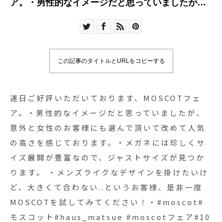
ア。・男性的なイメージだと思っていましたが、
意外と女性のお客様にも選んで頂いて改めて人気
の高さを感じております。・メガネには珍しくサ
イズ展開が豊富なので、ジャストサイズが見つか
ります。 ・メンズライクなデザインを掛けたいけ
この記事のタイトルとURLをコピーする
ど、大きくて合わない..というお客様、是非一度
MOSCOTを試してみてください！・#moscot#モ
スコット#haus_matsue #moscotフェア#10月28
連日ご好評いただいております、MOSCOTフェ
日まで
ア。・男性的なイメージだと思っていましたが、
意外と女性のお客様にも選んで頂いて改めて人気
の高さを感じております。・メガネには珍しくサ
イズ展開が豊富なので、ジャストサイズが見つか
ります。 ・メンズライクなデザインを掛けたいけ
ど、大きくて合わない..というお客様、是非一度
MOSCOTを試してみてください！・#moscot#
モスコット#haus_matsue #moscotフェア#10