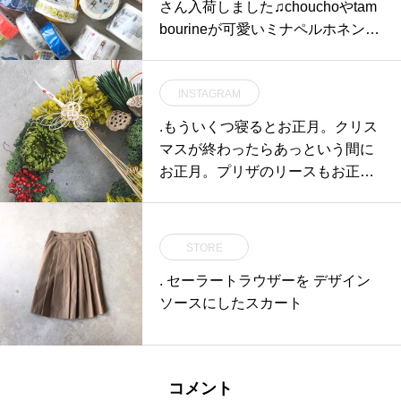
さん入荷しました♫chouchoやtam
bourineが可愛いミナペルホネン梱
包などに使いたいケアタグやクリ
ップそして入学シーズンらしいキ
INSTAGRAM
ッズもの。名前が書き込めるもの
やしりとりなども。たくさんある
.もういくつ寝るとお正月。クリス
中からお気に入りを選んでくださ
マスが終わったらあっという間に
いね。#mt#kamoipaper #マステ#
お正月。プリザのリースもお正月
minaperhonen #ミナペルホネン#
仕様です正月ならではな色合わせ
入学#梱包#春Spring#hausmatsue
も魅力的。.ほかにもお正月を彩る
#島根#松江
プリザのアレンジが店頭に並んで
STORE
おります。ぜひ、店頭にてご来店
. セーラートラウザーを デザイン
下さいませ＾＾.あわせてこちらも
ソースにしたスカート
どうぞ@haus_flower ..#正月#正月
リース#プリザーブドフラワー #鶴
#Japan#hausmatsue #島根#松江
コメント