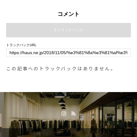
シロップを使用のため売り切れる
た。各所で売り切れ続出している
場合がございます。ご了承くださ
最高峰モデルになります。.ファー
コメント
いませ。.ドリンクは4/20までとな
ストクラスの履き心地と称される
っております！ぜひぜひお試しく
990シリーズは1982年の誕生以
0 トラックバック
ださいね〜♡..明日はレストラン店
来、ブランドの真髄である“履き心
休日となっております。来店を予
地”を追求しアップデートを重ねて
トラックバックURL
定されていたお客様には申し訳あ
世の中に発表されてきました。現
りませんが何卒、ご理解の程お願
代の空気感にマッチするシンプル
い申し上げます。物販は通常通り
なデザイン、高級感を醸し出すピ
この記事へのトラックバックはありません。
営業しております！(11:00〜20:0
ッグスエードスキン、アップデー
0)ご来店お待ちしております♡…#
トされる毎に向上するクッション
春限定 #春 #spring #期間限定#さ
性と安定性など、目を見張る魅力
くらドリンク #さくら ##さくらミ
的なポイントが随所随所に散りば
ルクティー #さくらティーソーダ#
められています。ブランドの長年
drink #ドリンク#takeout #テイク
のファンの方もそうでない方も今
アウト#cafe #カフェ #カフェ巡り
回のスペシャルな入荷をどうぞお
#hausmatsue #haus_matsue #松
見逃しなく。.#newbalance#990v
江カフェ #島根カフェ#松江 #島根
5#madeinusa#haus #haus_matsu