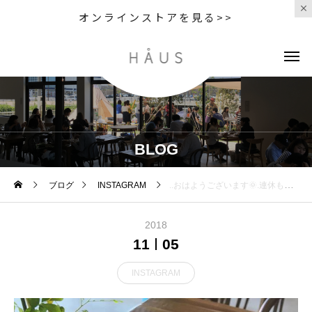
オンラインストアを見る>>
BLOG
ブログ
INSTAGRAM
..おはようございます🌞.連休もたくさんのご来店ありがとうございました。.本日もオープンしております。…. . 《HAUS営業時間》＊ショップ 11:00-20:00.＊ビストロカフェモーニング. 9:00-11:00 (Lo10:30)ランチ 11:30-14:00カフェ 14:00-18:00ディナー 18:00-21:00 (Lo20:15) …#morning #breakfast #朝食 #朝ごはん#モーニングプレート #フレンチトースト#instafood #cafestagram #cafe #カフェ #カフェ巡り#hausmatsue #haus_matsue#松江 #島根#島根カフェ#松江カフェ#島根モーニング#松江モーニング
2018
11
05
INSTAGRAM