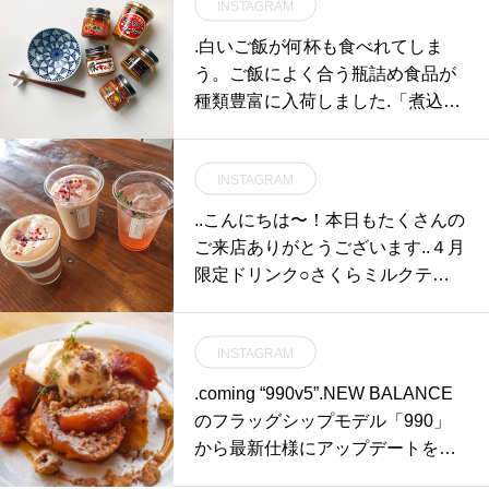
INSTAGRAM
.白いご飯が何杯も食べれてしま
う。ご飯によく合う瓶詰め食品が
種類豊富に入荷しました.「煮込み
ユッケ」「豚キムチ」「めっちゃ
ガーリック」「極辛鶏肉マーボ
INSTAGRAM
ー」「牛ーッとにんにく味噌」.思
い浮かべるだけでお腹が減ってし
..こんにちは〜！本日もたくさんの
まうような個性豊かな商品タイト
ご来店ありがとうございます︎..４月
ル。瓶に入った食材が生み出すパ
限定ドリンク○さくらミルクティ
ンチの効いた圧倒的な旨味。一度
ー hot/ice○さくらティーソーダさ
食べたら忘れられない食品たちを
くらミルクティーのアイスのみタ
是非ともお試しくださいませ。.#
INSTAGRAM
ピオカトッピングができます◎.ほ
ご飯に合うおかず #ご飯がすすむ
んのりさくらの香りがする春らし
.coming “990v5”.NEW BALANCE
#ベルフーズ#haus #haus_matsue
いミルクティーと、自家製紅茶シ
のフラッグシップモデル「990」
#hausmatsue #松江カフェ #島根
ロップを使ったさくらティーソー
から最新仕様にアップデートを遂
カフェ #松江旅行#島根旅行#松江
ダの２種類です！.どちらも自家製
げた「990v5」が遂に入荷しまし
#島根 #山陰