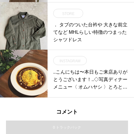
STORE
． タブのついた台衿や 大きな前立
てなど MHLらしい特徴のつまった
シャツドレス
INSTAGRAM
..こんにちは〜︎本日もご来店ありが
とうございます！..◇写真ディナー
メニュー〈 オムハヤシ 〉とろとろ
の卵と自家製トマトデミソース。
ソースにはきのこと牛すじが入っ
ています。味わい深い本格的なオ
コメント
ムハヤシです。ぜひお試しくださ
い♡..台風の影響で風が強くなって
0 トラックバック
いますのでお出かけの際は十分に