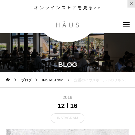
オンラインストアを見る>>
BLOG
ブログ
INSTAGRAM
.定番のハウスホールドのリネンハンカチもクリスマスカラーで入荷です🌲.HÅUSのハウエルのインスタはこちらからどうぞ@haus_howell ..#margarethowell #random dot hanky#embroidered hanky#Christmas#Xmas#gift#handkerchief#linen#red#green #hausmatsue #島根#松江
2018
12
16
INSTAGRAM