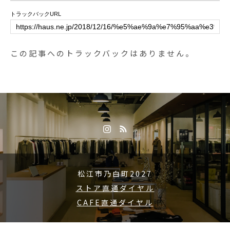
お気をつけくださいね。… . . 《H
トラックバックURL
AUS営業時間》＊ショップ 11:00-
20:00.＊ビストロカフェモーニン
グ. 9:00-11:00 (Lo10:30)ランチ 11:
この記事へのトラックバックはありません。
30-14:00カフェ 14:00-18:00ディナ
ー 18:00-21:00 (Lo20:15).#ディナ
ー #dinner #🍽#オムハヤシ #オム
ライス#きのこ #牛すじ#cafestagr
am #instafood #cafe #カフェ #カ
フェ巡り#haus_matsue#hausmats
ue #松江カフェ #島根カフェ #松
江 #島根 #山陰
松江市乃白町2027
ストア直通ダイヤル
CAFE直通ダイヤル