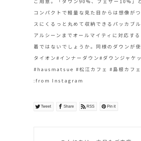
:from Instagram
Tweet
Share
RSS
Pin it