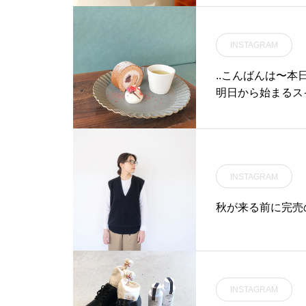
#島根カフェ#松江 #島根 #
ューを作ることが
山陰#島根旅行
をお探しの方、是
せ。.#デリキャセ#ma
INSTAGRAM
us_matsue #h
根旅行#松江 #島根
..こんばんは〜本
明日から始まるス
くらのロール生地
いスイーツができ
ります。..期間
♡…明日もたくさ
INSTAGRAM
ージもチェックお願いし
#期間限定#さくら #
秋が来る前に完売
ロールケーキ #ロール
ake#加島茶舗 #煎茶 #
フェ巡り#hausmat
島根 #松江 #山陰
INSTAGRAM