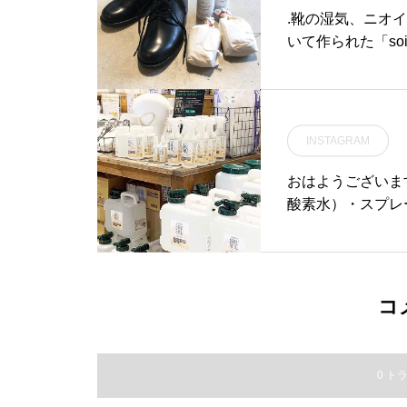
.靴の湿気、ニオイ
いて作られた「s
を保管するとき、
る秋冬におひとつ
パウダー」も併せて
珪藻土#ドライングサック
INSTAGRAM
江カフェ #島根カフ
おはようございます
酸素水）・スプレ
も店頭に並びます
さいませ。 ． 
えるウレタンマスク
良いアルモニのマス
コ
する手巾マスク ¥
linen mask 
に気をつけて元気にすごしまし
0 ト
P閉店時間は19