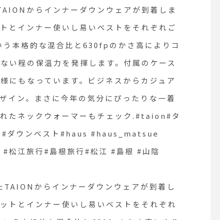
工を施したレザーです。丈夫
用意しました。.様々
ます。ビジネスからカジュア
たTAIONからインナーダウンウェアが到着しま
でコシが強く、傷に強く、耐
ックが搭載されたマル
ティに対応するデザイン。ま
久性があるのが特徴です。 ..
ルナイフ。一本持って
ットとインナー使いし易いベストをそれぞれご
HÅUSのハウエルのインスタ
便利さがお分りいただ
いう本格的な混合比と630fpのかさ高によりコ
りな一着ではないでしょう
はこちらです︎@haus_howell
ず。例えばほつれた洋
. . .#margarethowell #house
をカットしたり、割っ
かない程の保温力を発揮します。付属のケース
れたネックウォーマーもチェ
hold goods#leather access
った爪先の手入れをし
様にもなっています。ビジネスからカジュア
ories#carrybag#pouch#Car
買ったばかりの服のタ
#インナーダウン#ダウンジャケ
d&keycase#pencase #shri
ットしたり、 などな
ザイン。まさに今年の気分にぴったりな一着
aus_matsue
nkleather#hausmatsue #島
面はVICTORYNOX
たネックウォーマーもチェック.#taion#タ
根#松江
任せ。.ミリタリーグ
フェ #島根カフェ #松江旅行#島
きなら誰もがときめく
ンベスト#haus #haus_matsue
ないでしょうか。バレ
ェ #松江旅行#島根旅行#松江 #島根 #山陰
ンのギフトとしてもお
です。.#victorynox
リノックス#swissarmy
titool #military#ミ
haus #haus_matsue 
matsue #松江カフェ 