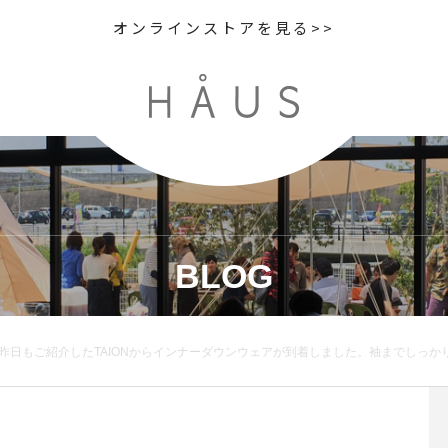
オンラインストアを見る>>
BLOG
しっかり防寒できるジャケットとインナー使いし易いベストをそれぞれご用意。「ダウン90%、フェザー10%」という本格的な混合比と630fpのかさ高によりコンパクトで軽量な見た目からは想像がつかない程の保温力を発揮します。付属のケースにくるっと丸めて収納できるパッカブル仕様にもなっています。ビジネスからカジュアルシーンまでオールマイティに対応するデザイン。まさに今年の気分にぴったりな一