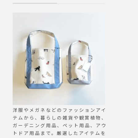
なギミ
工を施したレザ
チツー
でコシが強く、
おけば
久性があるのが特
けるは
HÅUSのハウ
服の糸
はこちらです︎@ha
てしま
. . .#margaret
たり、
hold goods#le
グをカ
ories#carryb
どの場
d&keycase#pe
に全てお
nkleather#ha
ッズ好
根#松江
のでは
ンタイ
すすめ
#ビクト
洋服やメガネなどのファッションアイ
#mul
テムから、暮らしの雑貨や観賞植物、
リタリー#
ガーデニング用品、ペット用品、アウ
#haus
トドア用品まで。厳選したアイテムを
#島根カ