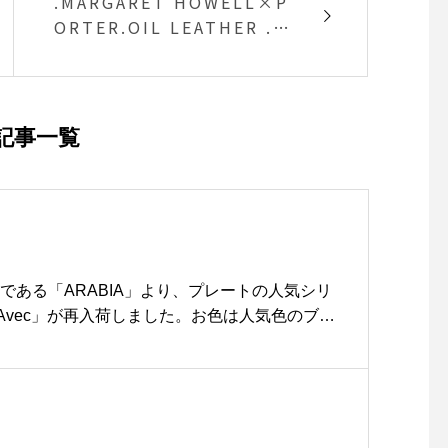
.MARGARET HOWELL×P
ORTER.OIL LEATHER .程
よくオイルを染み込ませた
牛革を使用し、使い込む程
に味わいが増すレザーシリ
ーズ。.長財布二つ折り財布
記事一覧
カードケース.color ブラッ
ク、ブラウン.HÅUSのハウ
エルのインスタはこちらか
らどうぞ@haus_howell ..
#margarethowell #POR
TER#oil leather #walle
である「ARABIA」より、プレートの人気シリ
t#cardcase#Watch#Chri
 Avec」が再入荷しました。お色は人気色のブル
stmas#Xmas#gift#haus
ズは20cmと26cmで、食卓において使い勝手
matsue #島根#松江
用意しております。.同じく北欧食器ファンにお
a」より、Teema マグも新色が仲間入りしまし
描かれた異なるカラーの斑点が、きらきらと輝
させます。“究極の普通”をコンセプトに作ら