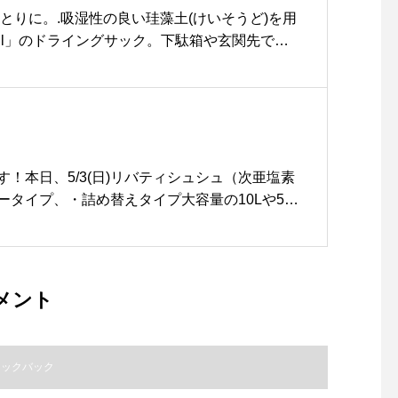
とりに。.吸湿性の良い珪藻土(けいそうど)を用
oil」のドライングサック。下駄箱や玄関先で靴
靴を中に入れておくだけ。革靴の出番が多くな
いかがでしょうか◎木村石鹸の「靴の消臭除菌
チェックしてみてください。.#soil#ソイル#
#haus #haus_matsue #hausmatsue #松
ェ #松江 #島根 #山陰
！本日、5/3(日)リバティシュシュ（次亜塩素
ータイプ、・詰め替えタイプ大容量の10Lや5L
。 ．※お取り置きはできませんのでご了承くだ
．．マスクは・ウレタン素材で何度でも洗って使
¥200+tax・オーガニックコットンの肌触りの
ク¥1,500+tax・今治のタオルメーカーが提案
メント
500+tax・これからの暑い季節にもおすすめの
¥1,800+tax以上が店頭に並んでおります今日もコロナ
ょう ．．️️️️️️️️️ ️️️️️️️️️ただいまの期間、SHO
ラックバック
時となっております。お気をつけ下さいませ。SH