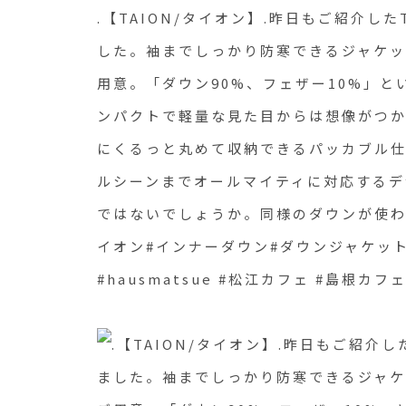
カブル仕様にもなってい
.【TAION/タイオン】.昨日もご紹介し
ルシーンまでオールマイ
した。袖までしっかり防寒できるジャケ
用意。「ダウン90%、フェザー10%」と
さに今年の気分にぴった
ンパクトで軽量な見た目からは想像がつ
か。同様のダウンが使わ
にくるっと丸めて収納できるパッカブル仕
ック.#taion#タイオン
ルシーンまでオールマイティに対応するデ
ット#ダウンベスト#haus #h
ではないでしょうか。同様のダウンが使われ
#hausmatsue #松江カ
イオン#インナーダウン#ダウンジャケット#ダウ
根旅行#松江 #島根 #山陰
#hausmatsue #松江カフェ #島根カフ