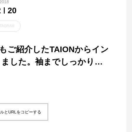
2018
2
20
STAGRAM
昨日もご紹介したTAIONからイン
しました。袖までしっかり防
ンナー使いし易いベストをそ
.ハウスホールド定番のLEAT
.スイス生まれのVICTO
HER ACCESSORIES秋冬の
OXが遂に入荷しました
0%、フェザー10%」という
カラーは温かみのある薄いグ
1884年間にスイスの
のかさ高によりコンパクトで軽
レー系のWarm grey ..今シー
で誕生したVICTORY
ズンはシュリンクレザーを使
今やマルチツールナイ
つかない程の保温力を発揮し
用。シュリンクレザーとは鞣
表格として世界中に名
ルとURLをコピーする
しの段階で特殊な薬品につけ
せています。定番のス
るっと丸めて収納できるパッ
る事で革の表面を縮ませる加
ーミーナイフほか数種