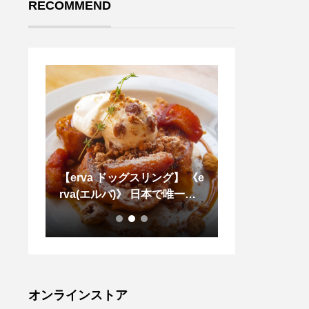
RECOMMEND
RYN
【erva ドッグスリング】 《e
.ハウスホールド
🇭.
rva(エルバ)》 日本で唯一の
HER ACCES
田舎町
ドッグスリング専門メーカー
カラーは温かみ
NOXは
です
レー系のWarm g
フの代
ズンはシュリン
を轟か
用。シュリンク
イスア
しの段階で特殊
類をご
る事で革の表面
オンラインストア