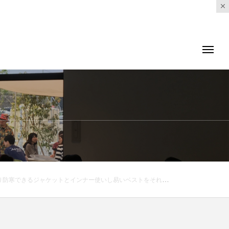
着ではないでしょうか。同様のダウンが使われたネックウォーマーもチェック.#taion#タイオン#インナーダウン#ダウンジャケット#ダウンベスト#haus #haus_matsue #hausmatsue #松江カフェ #島根カフェ #松江旅行#島根旅行#松江 #島根 #山陰