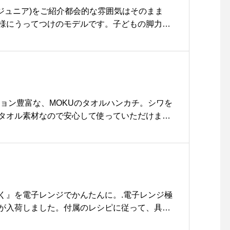
界中から支持を集めているTeemaシリーズ。A
からJr.(ジュニア)をご紹介都会的な雰囲気はそのまま
トと一緒に是非ご覧にお越しくださいませ。.#ar
様にうってつけのモデルです。子どもの脚力で
avec#teema#北欧食器#haus #haus_matsue #hau
るよう設計されています◎洗練されたフォルム
カフェ #島根カフェ #松江 #島根 #山陰
の青空に映える爽やかなデザイン。お子さんの
違いなしです◎.#自転車#tokyobike#トーキ
aus_matsue#hausmatsue #松江カフェ #島根
 #山陰
ション豊富な、MOKUのタオルハンカチ。シワを
タオル素材なので安心して使っていただけま
性に優れるので、夏のお供に最適な逸品です◎.
#moku#ハンカチ #haus#haus_matsue#haus
フェ #島根カフェ#松江 #島根 #山陰
く』を電子レンジでかんたんに。.電子レンジ極
が入荷しました。付属のレシピに従って、具材
ジで温めるだけ。デリキャス一台で様々なメニ