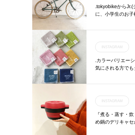
ご来店お待ちしております
れ、長年に渡り世
.tokyobike
◎..《HAUS営業時間》＊シ
RABIAのプレー
に、小学生のお子
ョップ 11:00-20:00.＊ビ
abia#ittala#24h
も快適に前進出来
ストロカフェモーニング. 9:
smatsue #松江
と、澄み渡る初夏
00-11:00 (Lo10:30)ラン
冒険感をくすぐる事間
チ 11:30-14:00カフェ 14:
ョーバイク#haus#h
00-18:00ディナー 18:00-
INSTAGRAM
カフェ#松江 #島根
21:00 (Lo20:15).. ..#期
間限定 #冬限定 #winter#
.カラーバリエー
ティラミスラテ #ホワイト
気にされる方でも
ティラミスラテ#ティラミス
す。吸水性、速乾
#ホワイトチョコ#espress
#今治タオル#contex
o #latte #coffee #ドリ
matsue #松江カ
ンク #drink#takeout #
INSTAGRAM
テイクアウト#クリスマス #
xmas#cafe #カフェ #カフ
『煮る・蒸す・炊
ェ巡り#hausmatsue #ha
め鍋のデリキャセ
us_matsue #松江カフェ
を入れて電子レン