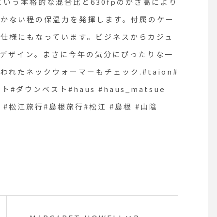
フェ #松江旅行#島根
江 #島根 #山陰