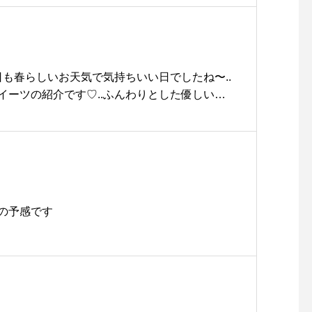
できます。.時短でクッキングできる調理グッズ
非ともデリキャセをご覧にお越しくださいま
itrefrancais #シリコンスチーマー#haus #ha
ausmatsue #松江カフェ #島根カフェ #松江旅行#島
 #山陰
日も春らしいお天気で気持ちいい日でしたね〜..
イーツの紹介です♡..ふんわりとした優しいさ
と甘酸っぱいダークチェリーをあわせた春らし
ました.加島茶舗さんの煎茶がセットになってお
限定のスイーツなのでぜひぜひお試しくださいね
んのご来店お待ちしております！..こちらのペ
ます♡@haus_cafe_foods …#春 #spring
桜 #cherryblossom #さくらロールケーキ#桜
の予感です
ケーキ#ダークチェリー#sweet #dessert #c
cafestagram #instafood #cafe #カフェ #カ
sue #haus_matsue#松江カフェ #島根カフェ#