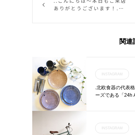
..こんにちは〜本日もご来店
ありがとうございます！.◇
写真期間限定ドリンクメニ
ュー＜ ティラミスラテ hot
＞＜ ホワイトティラミスラ
テ hot ＞.エスプレッソに
関連
マスカルポーネ、ココアパ
ウダーが溶け合ったほろ苦
くてまろやかなティラミス
ラテ。ホワイトチョコがし
INSTAGRAM
っかり香るやさしい甘さの
ホワイトティラミスラテ。.
.北欧食器の代表格
寒い日にぴったりなあま〜
ーズである「24h
いホットデザートドリンク
ーとパープル。サイ
です♡期間限定なのでぜひ
の良いサイズでご
お試しください♡..本日も2
馴染みの「ittal
1時まで営業しております。
た。マグの表面に
(ラストオーダー20時15分)
INSTAGRAM
く鉱物をイメージ