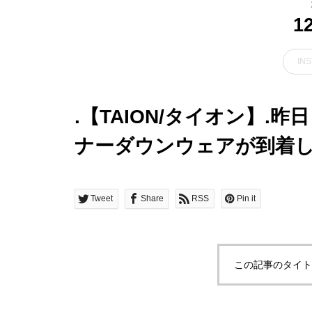
1
IN
.【TAION/タイオン】.
ナーダウンウェアが到着
寒できるジャケットとイ
れぞれご用意。「ダウン9
Tweet
Share
RSS
Pin it
本格的な混合比と630fp
量な見た目からは想像が
この記事のタイト
ます。付属のケースにく