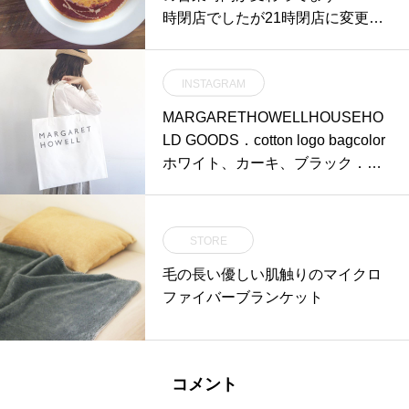
時閉店でしたが21時閉店に変更し
ましたのでお気をつけください…
よろしくお願いします。…#dinner
INSTAGRAM
#ディナー#営業時間 #変更#21時
閉店#よろしくお願いします#オム
MARGARETHOWELLHOUSEHO
ライス#トマトソース#bistrocafe #
LD GOODS．cotton logo bagcolor
cafe #カフェ #hausmatsue #島根
ホワイト、カーキ、ブラック．定
#松江
番のコットンロゴバッグもひさし
ぶりの入荷です︎．くわしくは@ha
us_howell へ．#margarethowell #
STORE
householdgoods #cottonlogobag#l
毛の長い優しい肌触りのマイクロ
ogobag#hausmatsue #島根 #松江
ファイバーブランケット
コメント