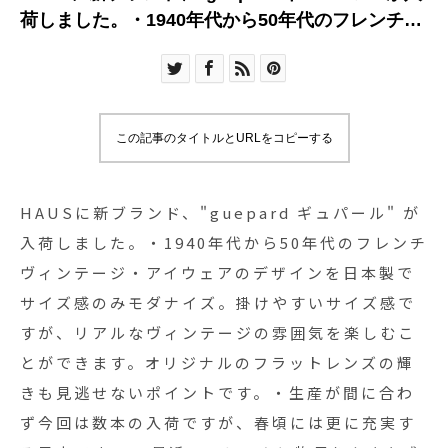
荷しました。・1940年代から50年代のフレンチヴ
ィンテージ・アイウェアのデザインを日本製でサ
イズ感のみモダナイズ。掛けやすいサイズ感です
が、リアルなヴィンテージの雰囲気を楽しむこと
ができます。オリジナルのフラットレンズの輝き
この記事のタイトルとURLをコピーする
も見逃せないポイントです。・生産が間に合わず
今回は数本の入荷ですが、春頃には更に充実する
予定です。・ 最近のフレームに物足りなさを感じ
HAUSに新ブランド、"guepard ギュパール" が
ている方、是非一度見に来てください！・
入荷しました。・1940年代から50年代のフレンチ
#haus_matsue #haus_megane #guepard #ギュ
ヴィンテージ・アイウェアのデザインを日本製で
パール#メガネ#ヴィンテージ
サイズ感のみモダナイズ。掛けやすいサイズ感で
すが、リアルなヴィンテージの雰囲気を楽しむこ
とができます。オリジナルのフラットレンズの輝
きも見逃せないポイントです。・生産が間に合わ
ず今回は数本の入荷ですが、春頃には更に充実す