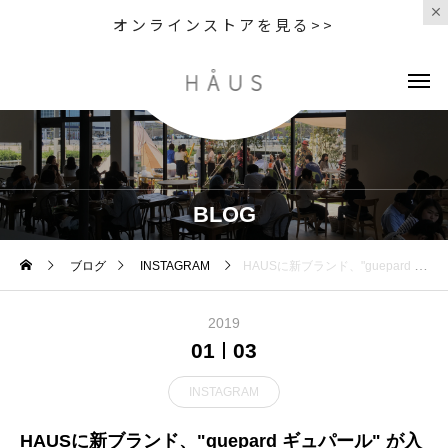
オンラインストアを見る>>
BLOG
ブログ
INSTAGRAM
HAUSに新ブランド、"guepard ギュパール" が入荷しました。・1940年代から50年代のフレンチヴィンテージ・アイウェアのデザインを日本製でサイズ感のみモダナイズ。掛けやすいサイズ感ですが、リアルなヴィンテージの雰囲気を楽しむことができます。オリジナルのフラットレンズの輝きも見逃せないポイントです。・生産が間に合わず今回は数本の入荷ですが、春頃には更に充実する予定です。・ 最近のフレームに物足りなさを感じている方、是非一度見に来てください！・#haus_matsue #haus_megane #guepard #ギュパール#メガネ#ヴィンテージ
2019
01
03
INSTAGRAM
HAUSに新ブランド、"guepard ギュパール" が入