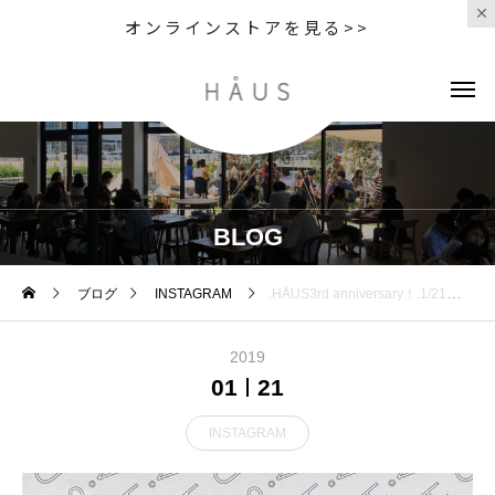
オンラインストアを見る>>
BLOG
ブログ
INSTAGRAM
.HÅUS3rd anniversary！.1/21、本日でHÅUSは3周年です日々、たくさんの方にご来店頂き感謝でいっぱいです！おいしいご飯の時間日常を愉しく過ごせる生活雑貨や季節のギフト外遊びのアウトドア日々を快適に過ごせるめがね着心地のよいお洋服大切なワンちゃんのご飯HÅUSでみなさまの日々の暮らしのお手伝いをさせて頂けるようにお店づくりをしていきます。まだまだ至らぬところがたくさんあるとは思いますが、これからも何卒、宜しくお願い致します HÅUSスタッフ一同2019.1.21#thanks#3周年#3rdanniversary #HÅUS#hausmatsue #島根#松江
2019
01
21
INSTAGRAM