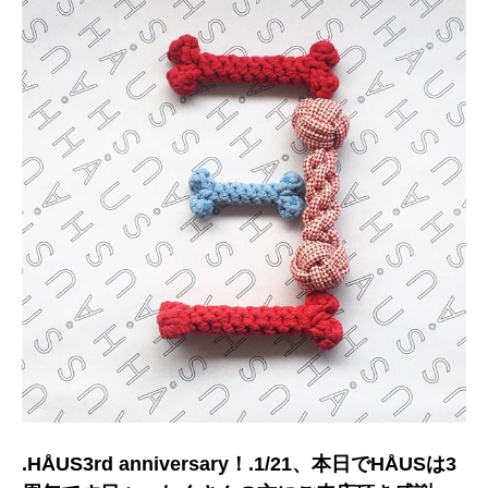
.HÅUS3rd anniversary！.1/21、本日でHÅUSは3