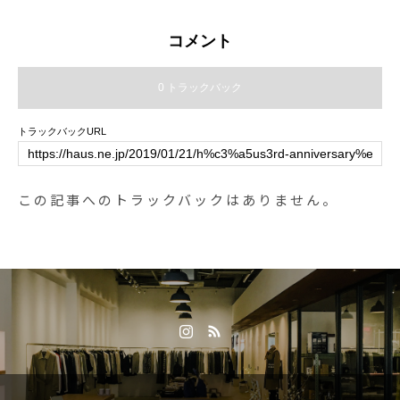
案する手巾マスク ¥500+tax・こ
を多数ご用意しております◎今年
ke#cafe #カフェ #カフェ巡り#hau
れからの暑い季節にもおすすめのli
から取り扱いが始まったジョンマ
s_matsue#hausmatsue #松江カフ
コメント
nen mask ¥1,800+tax以上が店頭に
スターオーガニックなどのコス
ェ #島根カフェ #松江 #島根 #山陰
並んでおります今日もコロナに気
メ、大人気につき在庫が残り僅か
0 トラックバック
をつけて元気にすごしましょう
の日曜日のクッキー、春気分にな
．．️️️️️️️️️ ️️️️️️️️️ただいまの期間、SHOP閉店
れる色とりどりのお菓子たちなど
トラックバックURL
時間は19時となっております。お
など。.ホワイトデーのみならずそ
気をつけ下さいませ。SHOP 0852
の他目的のギフトに合う商品をた
-61-5885TABLE HAUSはtakeout
くさんご用意しております。皆様
この記事へのトラックバックはありません。
のみで11:30〜17:00の営業となっ
のご来店心よりお待ちしておりま
ております。受け取りは19:00まで
す。.#ホワイトデー#日曜日のクッ
となっております。是非、ご利用
キー#ジョンマスターオーガニッ
下さいませ！TABLE HAUS 0852-
ク #ウェリナ#元気が出るギフト#h
61-5888ご予約可能です！ ..#次亜
aus #haus_matsue #hausmatsue #
塩素酸水#リバティシュシュ #殺菌
松江カフェ #島根カフェ #松江旅
#ウイルス対策#haus #haus_mats
行#島根旅行#松江 #島根 #山陰
ue #hausmatsue #松江カフェ #島
根カフェ #松江 #島根 #山陰