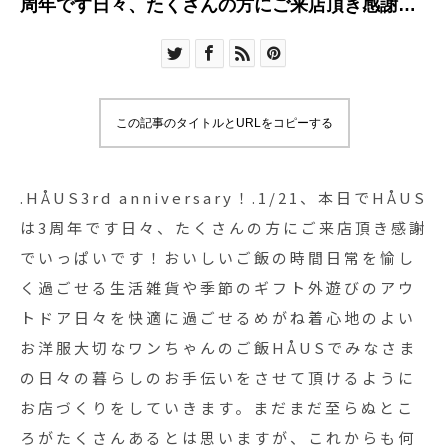
周年です日々、たくさんの方にご来店頂き感謝で
いっぱいです！おいしいご飯の時間日常を愉しく
過ごせる生活雑貨や季節のギフト外遊びのアウト
ドア日々を快適に過ごせるめがね着心地のよいお
洋服大切なワンちゃんのご飯HÅUSでみなさまの
この記事のタイトルとURLをコピーする
日々の暮らしのお手伝いをさせて頂けるようにお
店づくりをしていきます。まだまだ至らぬところ
がたくさんあるとは思いますが、これからも何
.HÅUS3rd anniversary！.1/21、本日でHÅUS
卒、宜しくお願い致します HÅUSスタッフ一同
は3周年です日々、たくさんの方にご来店頂き感謝
2019.1.21#thanks#3周年#3rdanniversary
でいっぱいです！おいしいご飯の時間日常を愉し
#HÅUS#hausmatsue #島根#松江
く過ごせる生活雑貨や季節のギフト外遊びのアウ
トドア日々を快適に過ごせるめがね着心地のよい
お洋服大切なワンちゃんのご飯HÅUSでみなさま
の日々の暮らしのお手伝いをさせて頂けるように
お店づくりをしていきます。まだまだ至らぬとこ
ろがたくさんあるとは思いますが、これからも何