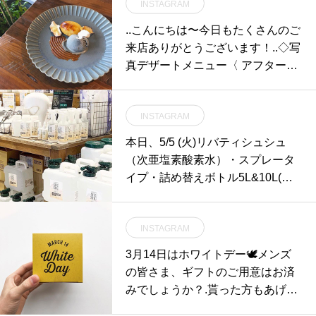
INSTAGRAM
..こんにちは〜︎今日もたくさんのご
来店ありがとうございます！..◇写
真デザートメニュー〈 アフターテ
ィーSET スイートポテト 〉コーヒ
ーor紅茶付き.カスタードクリーム
INSTAGRAM
を包み込んで焼き上げたあつあつ
のスイートポテトと自家製黒胡麻
本日、5/5 (火)リバティシュシュ
アイスのスイーツプレート。こち
（次亜塩素酸素水）・スプレータ
らは11月いっぱいで終了となりま
イプ・詰め替えボトル5L&10L(キ
す！ぜひお試しくださいね〜♡..本
ャプテンスタッグエディション)店
日も21時まで営業しております。
頭にてご用意しております。.マス
(ラストオーダー 20時15分)ご来店
INSTAGRAM
クは・ウレタン素材で何度でも洗
お待ちしております。.. #期間限定
って使えるウレタンマスク¥200+t
3月14日はホワイトデー🕊メンズ
#スイートポテト #スイートポテト
ax・オーガニックコットンの肌触
の皆さま、ギフトのご用意はお済
#カスタードクリーム #自家製アイ
りの良いアルモニのマスク¥1,500
みでしょうか？.貰った方もあげた
ス #アイスクリーム #icecream # #
+tax・今治のタオルメーカーが提
方も、みんなが元気になれる商品
黒胡麻アイス#dessert #sweet #ca