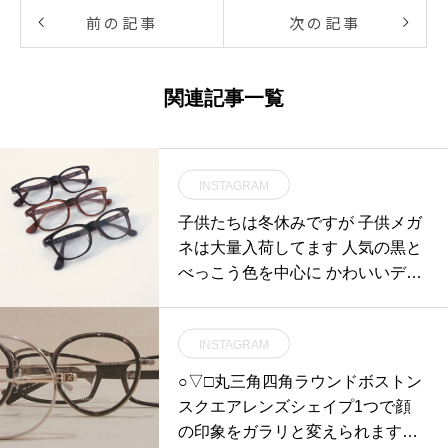
前の記事
次の記事
関連記事一覧
INSTAGRAM
子供たちは冬休みですが 子供メガ
ネは大量入荷してます 人気の黒と
べっこう色を中心に かわいいデザ
インがい
INSTAGRAM
○▽□丸三角四角ラウンドボストン
スクエアレンズシェイプ1つで顔
の印象をガラリと変えられます！