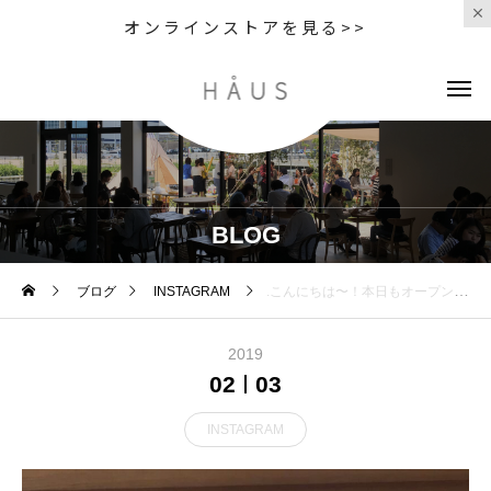
オンラインストアを見る>>
BLOG
ブログ
INSTAGRAM
.こんにちは〜！本日もオープンしております︎ ..◇写真ランチメニュー 11:30〜14:00＜ チキン南蛮 パン or ライス ＞当店の看板メニュー！柔らかくてジューシーな国産の鶏モモ肉に自慢の手作りタルタルソースをたっぷりかけました♡スープとサラダ付きでボリューム満点です！..ランチご注文されたお客さま限定でミニパフェ&ドリンクセットもご用意しております。.HAUSのチキン南蛮はリピーターのお客様もたくさんいらっしゃいます。ぜひぜひお試しくださいね〜..本日は雨降りな1日ですがたくさんのご来店お待ちしております！…《HAUS営業時間》＊ショップ 11:00-20:00.＊ビストロカフェモーニング. 9:00-11:00 (Lo10:30)ランチ 11:30-14:00カフェ 14:00-18:00ディナー 18:00-21:00 (Lo20:15)…..#チキン南蛮 #東伯鶏#自家製 #タルタルソース#lunch #ランチ #ランチプレート#cafe #カフェ #カフェ巡り #hausmatsue #haus_matsue #松江 #島根 #山陰#松江カフェ #島根カフェ#島根旅行
2019
02
03
INSTAGRAM