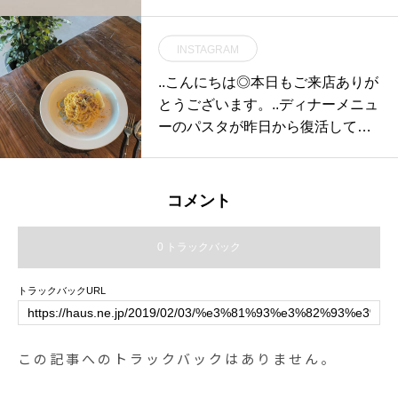
似合う似合わないはちょっと横へ
置いといて、色々掛け比べてみて
INSTAGRAM
ください当店スタッフが楽しくお
付き合いします！HAUS営業時間s
..こんにちは◎本日もご来店ありが
hop 11:00〜20:00bistro cafe 9:00-
とうございます。..ディナーメニュ
22:00（morning L.O 10:30）（din
ーのパスタが昨日から復活してお
ner L.O 21:00）#haus_matsue#眼
ります！少しの間、1種類のご用
鏡#左から#ラウンド#Lunor#V 110
意でしたが昨日から4種類ご用意
BC#54000#ボストン#OLIVERPE
しております。….写真のパスタは
コメント
OPLES#DARVILLE#362P#40000
濃厚カルボナーラです。レモンを
#スクエア#DJUAL#LC-09#00#30
絞るとサッパリで美味しいです
0 トラックバック
000#店長は#ボストンが好きです
よ。..本日も21時まで営業してお
ります。(ラストオーダー20:15).た
トラックバックURL
くさんのご来店お待ちしておりま
す！….#spaghetti #pasta #パスタ
#濃厚 #カルボナーラ#dinner #デ
この記事へのトラックバックはありません。
ィナー#cafe #カフェ#cafestagram
#instafood #haus_matsue#hausm