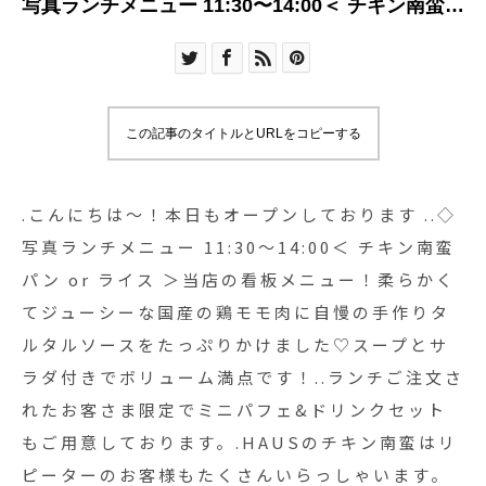
写真ランチメニュー 11:30〜14:00＜ チキン南蛮
パン or ライス ＞当店の看板メニュー！柔らかく
てジューシーな国産の鶏モモ肉に自慢の手作りタ
ルタルソースをたっぷりかけました♡スープとサ
ラダ付きでボリューム満点です！..ランチご注文さ
この記事のタイトルとURLをコピーする
れたお客さま限定でミニパフェ&ドリンクセット
もご用意しております。.HAUSのチキン南蛮はリ
ピーターのお客様もたくさんいらっしゃいます。
.こんにちは〜！本日もオープンしております︎ ..◇
ぜひぜひお試しくださいね〜..本日は雨降りな1日
写真ランチメニュー 11:30〜14:00＜ チキン南蛮
ですがたくさんのご来店お待ちしております！…
パン or ライス ＞当店の看板メニュー！柔らかく
《HAUS営業時間》＊ショップ 11:00-20:00.＊ビ
てジューシーな国産の鶏モモ肉に自慢の手作りタ
ストロカフェモーニング. 9:00-11:00 (Lo10:30)ラ
ルタルソースをたっぷりかけました♡スープとサ
ンチ 11:30-14:00カフェ 14:00-18:00ディナー
ラダ付きでボリューム満点です！..ランチご注文さ
18:00-21:00 (Lo20:15)…..#チキン南蛮 #東伯鶏#自
れたお客さま限定でミニパフェ&ドリンクセット
家製 #タルタルソース#lunch #ランチ #ランチプ
もご用意しております。.HAUSのチキン南蛮はリ
レート#cafe #カフェ #カフェ巡り #hausmatsue
#haus_matsue #松江 #島根 #山陰#松江カフェ #
ピーターのお客様もたくさんいらっしゃいます。