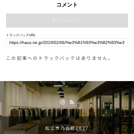
ーであるトラベラーズコートを元
コメント
にGoldwin別注で制作されたスペ
シャルプロダクト。迫力のあるA
0 トラックバック
ラインのシルエットも目を惹きま
す。.GOLDWINの得意とするGOR
トラックバックURL
E-TEX PACLITEを本体素材に採用
しており、激しい雨風にも耐え、
優れた透湿性で身体をドライに保
この記事へのトラックバックはありません。
つ完璧なシェル素材に仕上げられ
ています。極めて軽量なので日々
活躍する事間違いなしです。細部
に至るまで徹底的に作りこまれた
こちらのコート、ご来店の際には
是非ご覧ください。.SIZE⇨38
(M)・40(L).#kaptainsunshine #gol
dwin#travellerscoat#goretex#goret
expaclite#別注モデル #haus #hau
松江市乃白町2027
s_matsue #hausmatsue #松江カフ