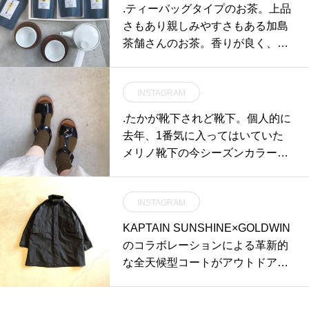
.ティーバッグタイプのお茶。上品
さもあり親しみやすさもある加島
茶舗さんのお茶。香りが良く、お
子さんでも飲みやすい味がとって
もおすすめです♡ギフトboxもあ
INSTAGRAM
るので贈りものにもおすすめで
す！..@haus_cafe_foods .@haus_
.たかが靴下されど靴下。個人的に
zakka 合わせてこちらもお願いし
去年、1番気に入ってはいていた
ます︎..#加島茶舗 #松江#玄米茶 #煎
メリノ靴下の今シーズンカラーが
茶#お茶 #ゆず煎茶 #生姜ほうじ茶
届きました。去年のルバーブ（ピ
#白山陶器#急須 #湯のみ #湯呑み#
ンク）も良かったですけどもこの
茶托 #茶たく#ギフト #ギフトセッ
INSTAGRAM
オリーブもとても良いです。差し
ト#手土産 #hausmatsue#島根 #松
色と言いながら主張もほどほど。
KAPTAIN SUNSHINE×GOLDWIN
江
いろんな方に似合う色です。color
のコラボレーションによる革新的
ライトグレー、アッサム、オリー
な全天候型コートがアウトドアコ
ブ#margarethowell #wool cashmer
ーナーに入荷しました。.KAPTAI
e silksock#socks#くつした#haus
N SUNSHIANEの代表的なアウタ
matsue #島根#松江