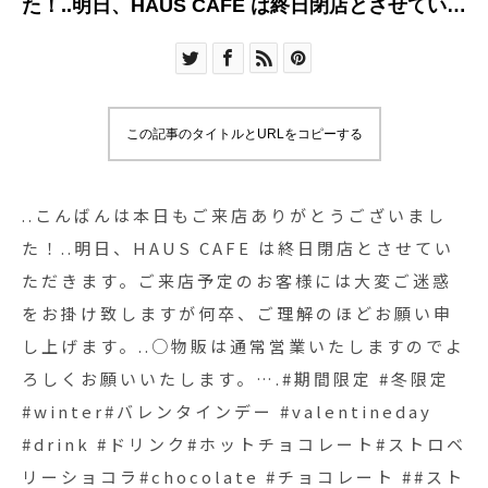
た！..明日、HAUS CAFE は終日閉店とさせていた
だきます。ご来店予定のお客様には大変ご迷惑を
お掛け致しますが何卒、ご理解のほどお願い申し
上げます。..○物販は通常営業いたしますのでよろ
しくお願いいたします。….#期間限定 #冬限定
この記事のタイトルとURLをコピーする
#winter#バレンタインデー #valentineday #drink
#ドリンク#ホットチョコレート#ストロベリーショ
コラ#chocolate #チョコレート ##ストロベリー #
..こんばんは︎本日もご来店ありがとうございまし
いちご#マシュマロ#takeout #テイクアウト#cafe
た！..明日、HAUS CAFE は終日閉店とさせてい
#カフェ #カフェ巡り#hausmatsue
ただきます。ご来店予定のお客様には大変ご迷惑
#haus_matsue #松江カフェ #島根カフェ#松江 #
をお掛け致しますが何卒、ご理解のほどお願い申
島根 #山陰 #島根旅行
し上げます。..○物販は通常営業いたしますのでよ
ろしくお願いいたします。….#期間限定 #冬限定
#winter#バレンタインデー #valentineday
#drink #ドリンク#ホットチョコレート#ストロベ
リーショコラ#chocolate #チョコレート ##スト