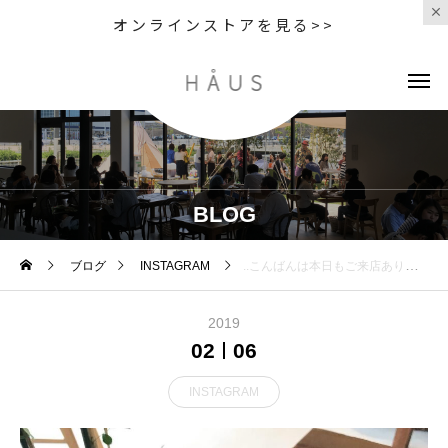
オンラインストアを見る>>
BLOG
ブログ
INSTAGRAM
..こんばんは︎本日もご来店ありがとうございました！..明日、HAUS CAFE は終日閉店とさせていただきます。ご来店予定のお客様には大変ご迷惑をお掛け致しますが何卒、ご理解のほどお願い申し上げます。..○物販は通常営業いたしますのでよろしくお願いいたします。….#期間限定 #冬限定 #winter#バレンタインデー #valentineday #drink #ドリンク#ホットチョコレート#ストロベリーショコラ#chocolate #チョコレート ##ストロベリー #いちご#マシュマロ#takeout #テイクアウト#cafe #カフェ #カフェ巡り#hausmatsue #haus_matsue #松江カフェ #島根カフェ#松江 #島根 #山陰 #島根旅行
2019
02
06
INSTAGRAM