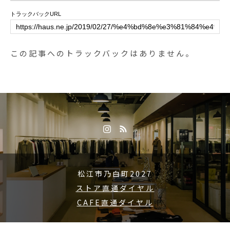
皆さまのご来店お待ちしておりま
トラックバックURL
す！ …..《HAUS営業時間》＊シ
ョップ 11:00-20:00.＊ビストロカ
フェランチ 11:30-14:00カフェ 14:
この記事へのトラックバックはありません。
00-18:00(Lo17:30)…..#チキン南蛮
#東伯鶏#自家製 #タルタルソース#
lunch #ランチ #ランチプレート#c
afe #カフェ #カフェ巡り #hausma
tsue #haus_matsue #松江 #島根 #
山陰#松江カフェ #島根カフェ#島
根旅行
松江市乃白町2027
ストア直通ダイヤル
CAFE直通ダイヤル