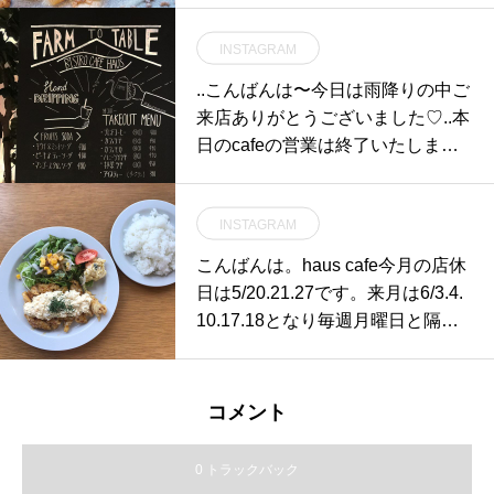
クリームチーズのアイス自家製の
INSTAGRAM
苺ソースと練乳が相性がとても良
い一皿です️.アクセントにトッピン
..こんばんは〜今日は雨降りの中ご
グされたクランブルもサクサクし
来店ありがとうございました♡..本
ていて食感の変化も楽しめます.
日のcafeの営業は終了いたしまし
《HÅUS営業時間》◎ショップ 11:
た。物販は通常通り20時まで営業
00〜20:00.◎TABLE HÅUSモーニ
しておりますのでよろしくお願い
ング9:00〜11:00（Lo.11:00）ラン
INSTAGRAM
いたします◎..明日は通常通りディ
チ 11:30〜14:00（Lo.14:00）カフ
ナーも営業いたします。ご迷惑を
こんばんは。haus cafe今月の店休
ェ 14:00〜18:00(Lo.17:30)#HAUS
おかけしますが何卒、よろしくお
日は5/20.21.27です。来月は6/3.4.
#HÅUS#TABLEHAUS#hausmatsu
願いいたします……#hausmatsue
10.17.18となり毎週月曜日と隔週
e#haus_matsue#galette#crepe#ガ
#haus_matsue #松江カフェ ##島
火曜日は店休日となります。ご迷
レット#クレープ#クレープリー#
根カフェ#松江 #島根#cafe #カフ
惑をお掛けすることもあるかもし
松江ランチ#松江カフェ#ドリンク
ェ
れませんがよろしくお願いいたし
#テイクアウトドリンク#パスタ#
コメント
ます。ランチはチキン南蛮、カフ
パスタランチ#松江パスタ#ケーキ
ェはフレンチトースト。たくさん
0 トラックバック
ご用意してお待ちしております。