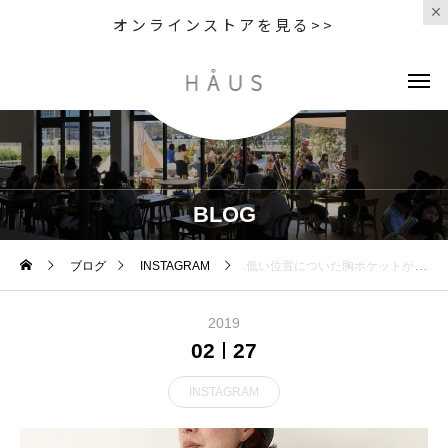
オンラインストアを見る>>
BLOG
ブログ
INSTAGRAM
.低い位置についた胸ポケットがポイントのクルーネックカーデ。羽織るだけでなく釦を全部留めてプルオーバーの様にして着るのも今年らしい着こなしです。ウィメンズと共にVネックのメンズのカーデも入荷してます^ ^color ライトグレー、チャコール#MHL#DRY SLUB COTTON#cotton#knit#hausmatsue #島根#松江
2019
02
27
INSTAGRAM