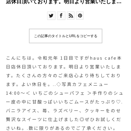
店休日頂いております。明日より営業いたしま
す。たくさんの方々のご来店心より待ちしており
ます。よい休日を。..◇写真カフェメニュー
14:00〜＜ いちごのシューパフェ ＞手作りのシュ
ー皮の中に甘酸っぱいいちごムースがたっぷり♡.
この記事のタイトルとURLをコピーする
バニラアイス、苺、ラズベリー、クッキーをのせ
贅沢なスイーツに仕上げました◎ぜひお試しくだ
さいね。.数に限りがあるのでご了承ください。
こんにちは。令和元年 1日目ですがhaus cafe本
….. . . 《HAUS営業時間》＊ショップ 11:00-
日店休日頂いております。明日より営業いたしま
20:00.＊ビストロカフェランチ 11:30-14:00カフェ
す。たくさんの方々のご来店心より待ちしており
14:00-18:00(Lo17:30)…#dessert #sweets
ます。よい休日を。..◇写真カフェメニュー
#parfait #シューパフェ #パフェ #プレートパフェ#
14:00〜＜ いちごのシューパフェ ＞手作りのシュ
いちご #苺 #strawberry ##期間限定 #cafe #カフ
ー皮の中に甘酸っぱいいちごムースがたっぷり♡.
ェ #カフェ巡り#hausmatsue #haus_matsue #松
バニラアイス、苺、ラズベリー、クッキーをのせ
江カフェ #島根カフェ#松江 #島根 #山陰#島根旅行
贅沢なスイーツに仕上げました◎ぜひお試しくだ
さいね。.数に限りがあるのでご了承ください。