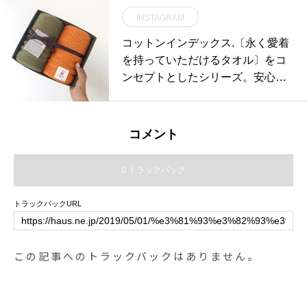
カでもヴィンテージでもないCAN
INSTAGRAM
TONオリジナルデニム。．サイズ
もそろって再入荷です︎． あわせて
コットンインデックス.〔永く愛着
こちらもどうぞ@haus_howell ．#
を持っていただけるタオル〕をコ
MHL.#mens#womens #CANTON
ンセプトとしたシリーズ。安心・
DENIM#cantonoveralls #brushed
安全にご使用いただけるようにす
dry cotton canvas#denim#テキサ
べて国内生産にこだわり、タオル
スオーガニックコットン #hausma
の産地"今治"からお届けしており
コメント
tsue #島根#松江
ます︎.素材をゆっくりと糸に負荷を
かけずに織り上げているため綿本
0 トラックバック
来の柔らかさと独特の風合いを持
った優しいタオルです️.カラーも落
トラックバックURL
ち着いたネイビーとベージュの組
み合わせ、ハッキリとした色のオ
レンジとカーキの組み合わせで取
この記事へのトラックバックはありません。
り扱っております☆..#haus_matsu
e #haus#今治#今治タオル#ギフト
#島根 #松江 #山陰#島根カフェ #