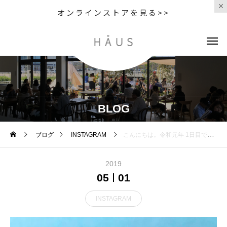
オンラインストアを見る>>
BLOG
ブログ
INSTAGRAM
こんにちは。令和元年 1日目ですがhaus cafe本日店休日頂いております。明日より営業いたします。たくさんの方々のご来店心より待ちしております。よい休日を。..◇写真カフェメニュー 14:00〜＜ いちごのシューパフェ ＞手作りのシュー皮の中に甘酸っぱいいちごムースがたっぷり♡.バニラアイス、苺、ラズベリー、クッキーをのせ贅沢なスイーツに仕上げました◎ぜひお試しくださいね。.数に限りがあるのでご了承ください。….. . . 《HAUS営業時間》＊ショップ 11:00-20:00.＊ビストロカフェランチ 11:30-14:00カフェ 14:00-18:00(Lo17:30)…#dessert #sweets #parfait #シューパフェ #パフェ #プレートパフェ#いちご #苺 #strawberry ##期間限定 #cafe #カフェ #カフェ巡り#hausmatsue #haus_matsue #松江カフェ #島根カフェ#松江 #島根 #山陰#島根旅行
2019
05
01
INSTAGRAM