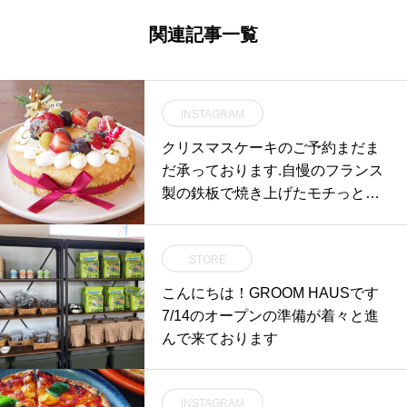
関連記事一覧
INSTAGRAM
クリスマスケーキのご予約まだま
だ承っております.自慢のフランス
製の鉄板で焼き上げたモチっと食
感のクレープ生地を何層にも重ね
たミルクレープ◎.上にも間にもた
STORE
っぷりフルーツを挟みました🥝.予
約はお電話又はご来店いただいて
こんにちは！GROOM HAUSです︎
直接ご予約いただくようになりま
7/14のオープンの準備が着々と進
す。..お気軽にお尋ねください.️085
んで来ております
2-61-5888《HÅUS営業時間》◎シ
ョップ 11:00〜20:00.◎TABLE HÅ
USモーニング9:00〜11:00（Lo.1
INSTAGRAM