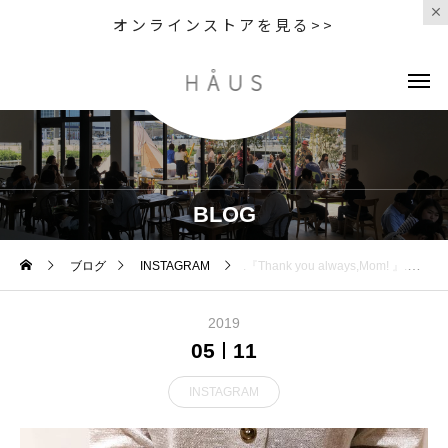
オンラインストアを見る>>
BLOG
ブログ
INSTAGRAM
.『Thank you always,Mom! 』.明日5月12日は母の日ご用意がまだという方、当日でもまだ間に合いますよ◎.一年に一度の感謝を伝える日に相応しいHÅUSらしさと華やかさを持つギフトを多数ご用意しました。毎年人気のフラワーギフトから今年初登場の「KUSUMI TEA」「日曜日のクッキー」などもおすすめです。パッケージが可愛く前回入荷で即完売だった日曜日のクッキーのギフトボックスも今回再入荷しております。.「毎年贈り続けてそろそろネタ切れ…」という方にもご安心な新鮮かつ外さないギフトをご用意して、母の日当日の明日もスタッフ一同お待ちしております◎.#母の日#日曜日のクッキー#kisimitea#haus #haus_matsue #hausmatsue #松江カフェ #島根カフェ #松江 #島根 #山陰
2019
05
11
INSTAGRAM