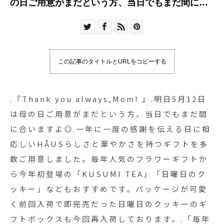
の日ご用意がまだという方、当日でもまだ間に合
いますよ◎.一年に一度の感謝を伝える日に相応し
いHÅUSらしさと華やかさを持つギフトを多数ご
用意しました。毎年人気のフラワーギフトから今
年初登場の「KUSUMI TEA」「日曜日のクッキ
この記事のタイトルとURLをコピーする
ー」などもおすすめです。パッケージが可愛く前
回入荷で即完売だった日曜日のクッキーのギフト
ボックスも今回再入荷しております。.「毎年贈り
.『Thank you always,Mom! 』.明日5月12日
続けてそろそろネタ切れ…」という方にもご安心
は母の日ご用意がまだという方、当日でもまだ間
な新鮮かつ外さないギフトをご用意して、母の日
に合いますよ◎.一年に一度の感謝を伝える日に相
当日の明日もスタッフ一同お待ちしております
応しいHÅUSらしさと華やかさを持つギフトを多
◎.#母の日#日曜日のクッキー#kisimitea#haus
数ご用意しました。毎年人気のフラワーギフトか
#haus_matsue #hausmatsue #松江カフェ #島根
ら今年初登場の「KUSUMI TEA」「日曜日のク
カフェ #松江 #島根 #山陰
ッキー」などもおすすめです。パッケージが可愛
く前回入荷で即完売だった日曜日のクッキーのギ
フトボックスも今回再入荷しております。.「毎年