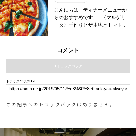
1:00）ランチ 11:30〜14:00（Lo.1
こんにちは。ディナーメニューか
4:00）カフェ 14:00〜18:00(Lo.17:
らのおすすめです。 ..〈マルゲリ
30)#HAUS#HÅUS#TABLEHAUS#
ータ〉手作りピザ生地とトマトソ
hausmatsue#haus_matsue#galett
ース。厳選したモッツァレラチー
e#crepe#ガレット#クレープ#クレ
ズとバジルを使ってシンプルなが
ープリー#松江ランチ#松江カフェ
らもやみつきになる味わいです。
#ドリンク#テイクアウトドリンク
コメント
静かにゆっくりと過ごしにきてく
#パスタ#パスタランチ#松江パス
ださい♡ご来店お待ちしてます。
タ
0 トラックバック
お知らせ3/25.4/1. 4/8 4/15の月曜
日勝手ながら店休日とさせていた
トラックバックURL
だきます。ご予定されていた方に
は申し訳ないのですがどうぞよろ
しくお願いいたします。#cafe#piz
この記事へのトラックバックはありません。
za #カフェ #dinner#ディナー#チ
ーズ#cheese #夕食#松江夕食#島
根旅行#松江#島根#山陰