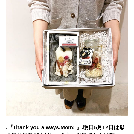
.『Thank you always,Mom! 』.明日5月12日は母