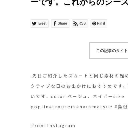
ーです。これからのシー
かけにおすすめです。薄
いのもうれしいです。colo
Tweet
Share
RSS
Pin it
Ⅰ 、 Ⅱ 、Ⅲ#MHL#fine c
poplin#trousers#haus
この記事のタイト
.先日ご紹介したスカートと同じ素材の軽
クティブな日のお出かけにおすすめです
いです。color ベージュ、ネイビーsize Ⅰ 
poplin#trousers#hausmatsue #島
:from Instagram