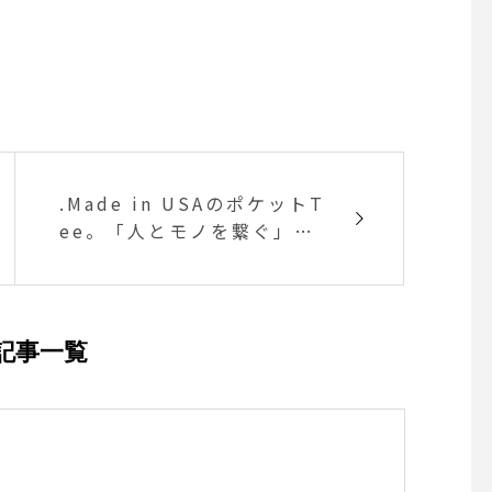
.Made in USAのポケットT
ee。「人とモノを繋ぐ」を
コンセプトに掲げ2014年か
らスタートしたKEE SPOR
TSより入荷しております。
ベーシックで一枚持ってお
記事一覧
いて損なしなデザイン。高
密度に織られたコットン10
0%のカットソーの醍醐味で
もある生地のエイジングも
楽しんでいただける逸品で