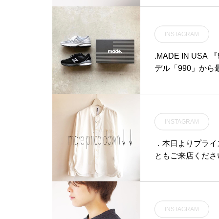
INSTAGRAM
.MADE IN USA
デル「990」から
再入荷しました。
ります。..ファー
1982年の誕生以
ップデートを重ね
INSTAGRAM
にマッチするシン
ードスキン、アッ
．本日よりプライス
定性など、目を見
ともご来店ください
います。..ブラ
は見逃せません．#MHL
のスペシャルな履
ズ良いものがまだまだ
アからもご購入いただけます
島根#松江
wbalance#990v5#
INSTAGRAM
#松江カフェ #島