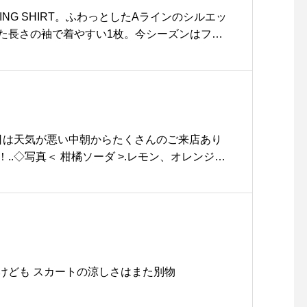
ING SHIRT。ふわっとしたAラインのシルエッ
た長さの袖で着やすい1枚。今シーズンはフロ
ンが3つで、よりMHＬらしいキャラクター感
 Ⅰ . Ⅱ .ⅢHÅUSのハウエルの
aus_howell . . .#MHL#CANTON#broke
hirt#dry linen cotton#ベスト#vintage washed nylo
sue #島根#松江
本日は天気が悪い中朝からたくさんのご来店あり
..◇写真＜ 柑橘ソーダ >.レモン、オレンジル
ロップ漬けしてつくりました.柑橘の苦みと酸味
スで甘すぎないドリンクに仕上げました◎タイ
相性ばっちりです♡.テイクアウトも承っており
のでぜひお試しくださいね◎…明日も朝9時か
します！たくさんのご来店をお待ちしておりま
#ドリンク #期間限定 #夏限定#フルーツソーダ #so
けども スカートの涼しさはまた別物
プ #シロップ漬け#キウイミントソーダ#柑橘ソ
ィーソーダ#ハーブ #ミント #タイム #ローズ