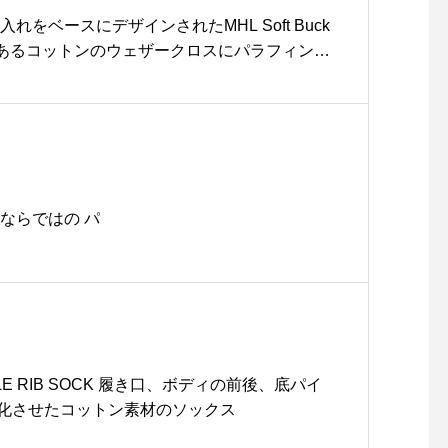
す。これからの時期の外遊
れをベースにデザインされたMHL Soft Buck
びに向けて一枚いかがでし
シのあるコットンのウェザークロスにパラフィン加
ょうか。.#keesports#キ
ッチの素材を使用。color カーキ、ブラック
ースポーツ#madeinusa#o
haus_howell .#MHL.#waxed cotton#S
utdoors#アウトドア#hau
#military#パラフィン加工#bag#hausmatsue #島根
s #haus_matsue #haus
matsue #松江カフェ #島
根カフェ #松江 #島根 #山
陰
ならではの パ
PILE RIB SOCK 履き口、ボディの前後、底パイ
化させたコットン素材のソックス