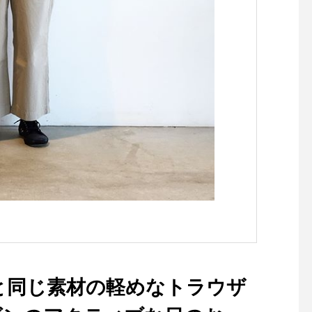
あわせてこちらもどうぞ︎@h
aus_howell ..#margarethow
ell #EDWIN#authentic blue
denim #denim #hausmatsu
e #島根#松江
と同じ素材の軽めなトラウザ