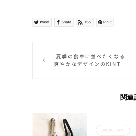
Tweet
Share
RSS
Pin it
.夏季の食卓に並べたくなる
爽やかなデザインのKINTO
のガラスウェア。.「使い心
地と佇まいの調和」という
ブランドのテーマのもと機
能美を追求して作られた逸
関連
品たちです。耐熱二層ガラ
スを採用し表面に水滴が付
かない工夫が施されたダブ
ルウォールグラスをはじめ
INSTAGRAM
様々なガラス製のプロダク