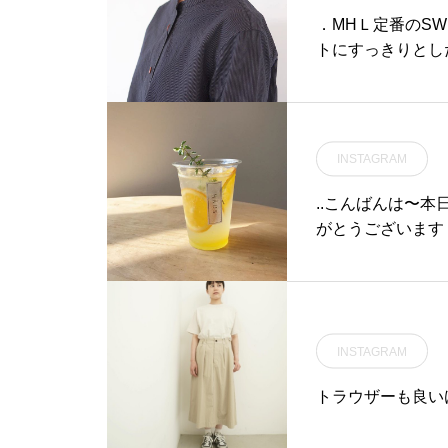
．MHＬ定番のSW
トにすっきりとし
ントに大きなボタ
に。color ネイビー、ベージュsize
インスタはこちらです︎@h
n stripe cotton#s
INSTAGRAM
n#bag#hausmat
..こんばんは〜
がとうございます！
ビーグレープをシ
がほどよいバラン
ムの香りと柑橘、
ます。期間限定な
INSTAGRAM
らモーニング営業
す。….#drink 
トラウザーも良い
da#自家製シロッ
ーダ#ラズベリーテ