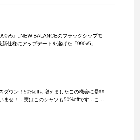
 『990v5』..NEW BALANCEのフラッグシップモ
最新仕様にアップデートを遂げた「990v5」が
.各所で売り切れ続出している最高峰モデルにな
ストクラスの履き心地と称される990シリーズは
来、ブランドの真髄である“履き心地”を追求しア
て世の中に発表されてきました。.現代の空気感
プルなデザイン、高級感を醸し出すピッグスエ
プデートされる毎に向上するクッション性と安
ダウン！50%offも増えましたこの機会に是非
張る魅力的なポイントが随所に散りばめられて
ませ！．実はこのシャツも50%offです…これ
ンドの長年のファンの方も、初めての方も、今回
.#SALE #pricedown#finalSALE#特にメン
き心地をお試し下さい。..当社オンラインスト
ありますよ#急げや急げ〜#hausmatsue #
 https://net-store.haus.ne.jp/ #ne
madeinusa#haus #haus_matsue #hausmatsue
根カフェ #松江旅行#島根旅行#松江 #島根 #山陰