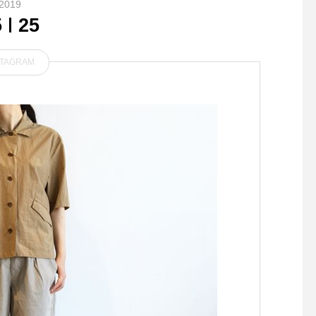
2019
5
25
STAGRAM
.AUTHENTIC BLUE DENIM
. シャンプーでご来店
13.5ozウェイトのオーセンテ
コーギーのナツちゃんで
ィックなデニムらしいデニム
今日もげんきいっぱい
を作るというコンセプトから
ちゃん たくさん毛が抜
スタートした今回のEDWIN
企画.マーガレットハウエル
のデニムのアイコンであるカ
ーキの耳使いは健全です。.