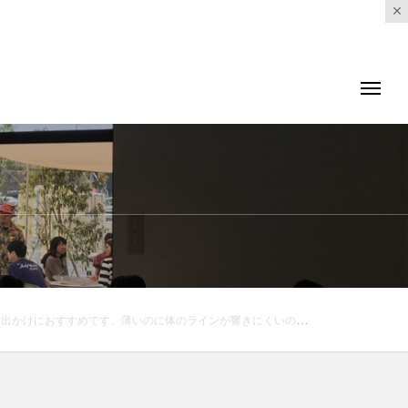
 Ⅰ 、 Ⅱ 、Ⅲ#MHL#fine compact poplin#trousers#hausmatsue #島根#松江