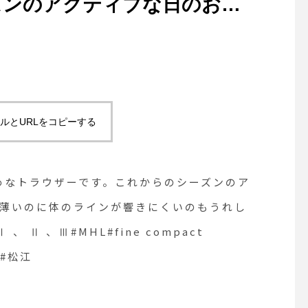
ズンのアクティブな日のお出
いのに体のラインが響きにく
r ベージュ、ネイビーsize
ompact
matsue #島根#松江
ルとURLをコピーする
めなトラウザーです。これからのシーズンのア
。薄いのに体のラインが響きにくいのもうれし
、 Ⅱ 、Ⅲ#MHL#fine compact
根#松江