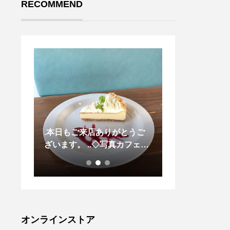
RECOMMEND
のチワ
.本日もご来店ありがとうご
.AUTHENTIC 
す♪ .
ざいます。 ..◇写真カフェメ
13.5ozウェ
のナツ
ニュー＜ チーズタルト ＞濃
ィックなデニム
厚なベイクドチーズにさっぱ
を作るというコ
り爽やかなチーズクリームを
スタートした今
合わせたチーズ好きにはたま
企画.マーガレ
らないタルトに仕上がりまし
のデニムのアイ
た◎..HAUS CAFEのスイー
ーキの耳使いは
オンラインストア