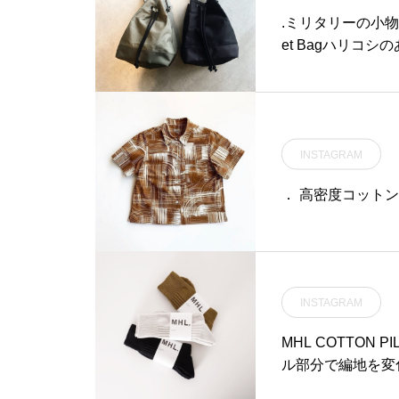
トをご用意しました。.夏日
.ミリタリーの小物入
を迎える今週末はぜひHAU
et Bagハリコ
Sへお出かけくださいま
工を施した独特なタ
せ。.#kinto#キントー#ha
あわせてこちらもどうぞ@
us #haus_matsue #haus
oft Bucket Bag
matsue #松江カフェ #島
#松江
根カフェ #松江 #島根 #山
INSTAGRAM
陰
． 高密度コットン
INSTAGRAM
MHL COTTON 
ル部分で編地を変