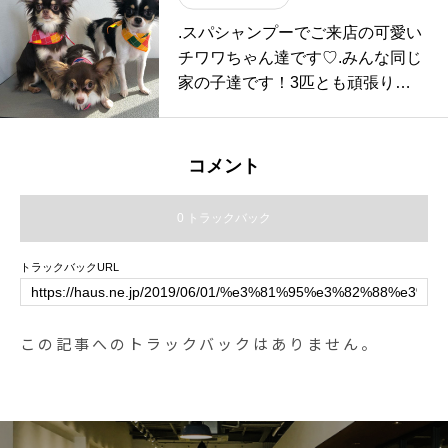
.スパシャンプーでご来店の可愛い
チワワちゃん達です♡.みんな同じ
家の子達です！3匹とも頑張りま
した.ありがとうございますまたの
ご来店お待ちしております.GROO
M HAUS松江市乃白町20270852-6
コメント
1-2885open 9:00close 18:00@hau
s_matsue #松江トリミングサロン
0 トラックバック
#松江トリミング #松江スパシャン
プー#松江ペットサロン #松江ペッ
トラックバックURL
ト #松江#山陰#島根#hausmathue
#groomhaus
この記事へのトラックバックはありません。