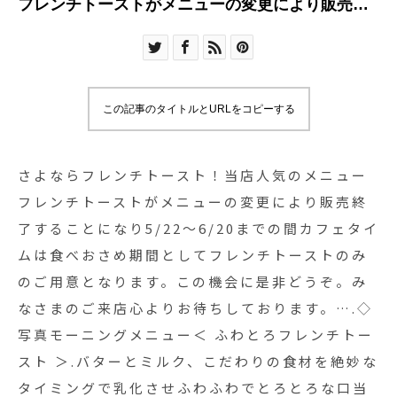
フレンチトーストがメニューの変更により販売終
了することになり5/22〜6/20までの間カフェタイ
ムは食べおさめ期間としてフレンチトーストのみ
のご用意となります。この機会に是非どうぞ。み
なさまのご来店心よりお待ちしております。….◇
この記事のタイトルとURLをコピーする
写真モーニングメニュー＜ ふわとろフレンチトー
スト ＞.バターとミルク、こだわりの食材を絶妙な
タイミングで乳化させふわふわでとろとろな口当
さよならフレンチトースト！当店人気のメニュー
たりに仕上げた本格的なフレンチトースト◎…..
フレンチトーストがメニューの変更により販売終
《HAUS営業時間》＊ショップ 11:00-20:00.＊ビ
了することになり5/22〜6/20までの間カフェタイ
ストロカフェランチ 11:30-14:00カフェ 14:00-
ムは食べおさめ期間としてフレンチトーストのみ
18:00(Lo17:30).. .#フレンチトースト
のご用意となります。この機会に是非どうぞ。み
#frenchtoast #cafe #カフェ #カフェ巡り
なさまのご来店心よりお待ちしております。….◇
#hausmatsue #haus_matsue#松江 #島根#島根カ
写真モーニングメニュー＜ ふわとろフレンチトー
フェ#松江カフェ#島根旅行
スト ＞.バターとミルク、こだわりの食材を絶妙な
タイミングで乳化させふわふわでとろとろな口当