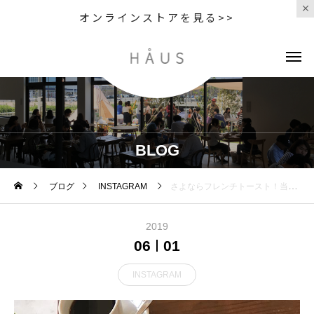
オンラインストアを見る>>
BLOG
ブログ
INSTAGRAM
さよならフレンチトースト！当店人気のメニューフレンチトーストがメニューの変更により販売終了することになり5/22〜6/20までの間カフェタイムは食べおさめ期間としてフレンチトーストのみのご用意となります。この機会に是非どうぞ。みなさまのご来店心よりお待ちしております。….◇写真モーニングメニュー＜ ふわとろフレンチトースト ＞.バターとミルク、こだわりの食材を絶妙なタイミングで乳化させふわふわでとろとろな口当たりに仕上げた本格的なフレンチトースト◎….. 《HAUS営業時間》＊ショップ 11:00-20:00.＊ビストロカフェランチ 11:30-14:00カフェ 14:00-18:00(Lo17:30).. .#フレンチトースト #frenchtoast #cafe #カフェ #カフェ巡り#hausmatsue #haus_matsue#松江 #島根#島根カフェ#松江カフェ#島根旅行
2019
06
01
INSTAGRAM