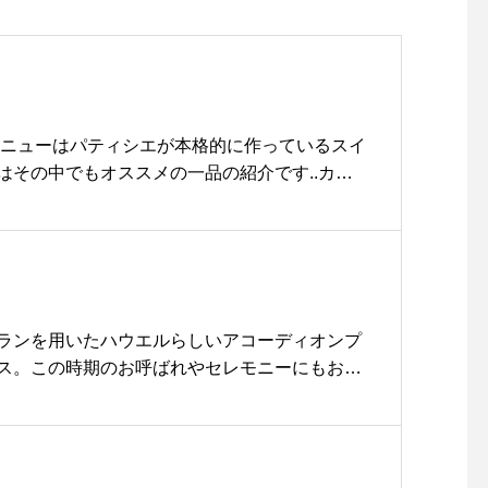
更新が近々..という方など、
検査だけでも全然OKですの
で遠慮なくお申しつけくだ
さいませ！#hausmatsue
#haus_matsue #haus_m
メニューはパティシエが本格的に作っているスイ
egane #メガネ#視力検査
はその中でもオススメの一品の紹介です..カフ
#こ
0〜18:00〈カラメルムースとティージュレのパフ
イの香りを閉じ込めたつるんとした食感のゼリー
生クリームをトッピング️中に隠れているカラメ
クセントです◎タピオカがものっていて色んな
《HÅUS営業時間》◎ショップ 11:00〜20:00.
チ 11:30〜14:00カフェ 14:00〜18:00(Lo.17:
ランを用いたハウエルらしいアコーディオンプ
#TABLEHAUS#hausmatsue#haus_matsue#ga
ス。この時期のお呼ばれやセレモニーにもおす
e#ガレット#クレープ#クレープリー#松江ランチ#松江
なタッチのウールなのでアコーディオンの分量
#テイクアウトドリンク
プリーツ加工が施してあるので座ったりしても
ク、ブラウンsize Ⅰ . Ⅱ通販等承りま
せくださいませ。TEL 0852-61-5885HAUS