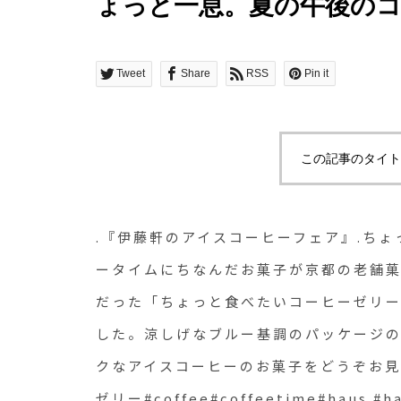
ょっと一息。夏の午後の
菓子が京都の老舗菓子処「
も大人気だった「ちょっ
Tweet
Share
RSS
Pin it
を筆頭に新商品も合わせ
げなブルー基調のパッケ
この記事のタイト
です。フォトジェニック
どうぞお見逃しなく️.#伊
.『伊藤軒のアイスコーヒーフェア️』.ち
ーゼリー#coffee#coffeeti
ータイムにちなんだお菓子が京都の老舗
だった「ちょっと食べたいコーヒーゼリ
#hausmatsue #松江カ
した。涼しげなブルー基調のパッケージ
根旅行#松江 #島根 #山陰
クなアイスコーヒーのお菓子をどうぞお見逃
ゼリー#coffee#coffeetime#haus #