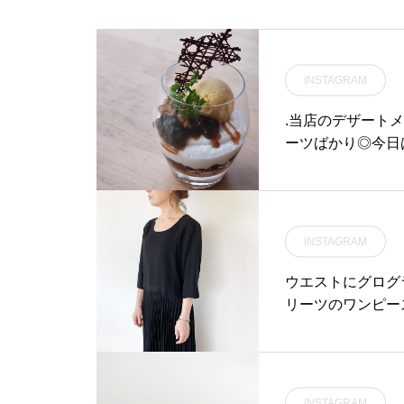
#margarethowell #line
n voile#shirt#Europali
nen#edwin#denim#ancr
INSTAGRAM
e strap sandal#sandal#
bobby sock#socks#靴下
.当店のデザート
#hausmatsue #島根#松江
ーツばかり◎今日
ェメニュー14:0
ェ〉.アールグレ
にソワニエ使用の
ルムースがいいア
INSTAGRAM
食感が楽しめます.. 
◎TABLE HÅUSラン
ウエストにグログ
30)#HAUS#HÅUS
リーツのワンピー
lette#crep
すめです。ドライ
カフェ#ドリンク
感も軽やかです。
安心ですよ。color ブラッ
す。気軽にお問い合わ
INSTAGRAM