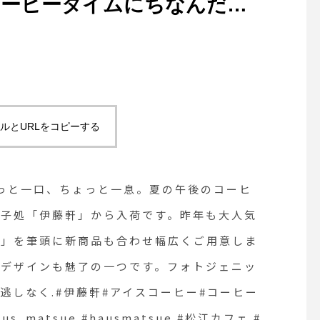
コーヒータイムにちなんだお
伊藤軒」から入荷です。昨年
と食べたいコーヒーゼリー」
幅広くご用意しました。涼し
ージのデザインも魅了の一つ
ルとURLをコピーする
なアイスコーヒーのお菓子を
藤軒#アイスコーヒー#コーヒ
ょっと一口、ちょっと一息。夏の午後のコーヒ
me#haus #haus_matsue
菓子処「伊藤軒」から入荷です。昨年も大人気
ー」を筆頭に新商品も合わせ幅広くご用意しま
フェ #島根カフェ #松江旅行#島
のデザインも魅了の一つです。フォトジェニッ
しなく️.#伊藤軒#アイスコーヒー#コーヒー
haus_matsue #hausmatsue #松江カフェ #