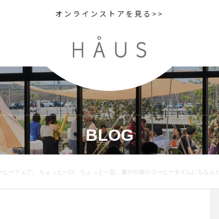
オンラインストアを見る>>
BLOG
コーヒータイムにちなんだお菓子が京都の老舗菓子処「伊藤軒」から入荷です。昨年も大人気だった「ちょっと食べたいコーヒーゼリー」を筆頭に新商品も合わせ幅広くご用意しました。涼しげなブルー基調のパッケージのデザインも魅了の一つです。フォトジェニックなアイスコーヒーのお菓子をどうぞお見逃しなく️.#