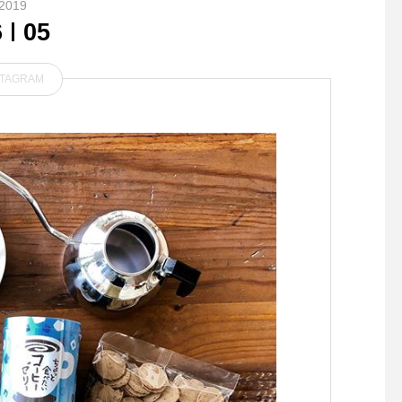
2019
6
05
STAGRAM
.#MHL.#MILITARY COTTON
. メガネをかけている
CANVAS.新型のフラップパ
れそうなくらい 軽く
ック。肩に入った薄手のショ
な propo プロポ PHI
ルダーパットや両サイドのポ
ル ラウンドに近いボ
ケットなど機能的なディテー
ルを搭載。.color ベージュ.#f
lap bag#bag#hausmatsue #
島根#松江