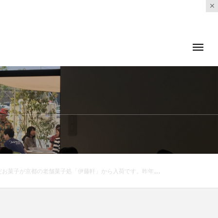
伊藤軒#アイスコーヒー#コーヒーゼリー#coffee#coffeetime#haus #haus_matsue #hausmatsue #松江カフェ #島根カフェ #松江旅行#島根旅行#松江 #島根 #山陰