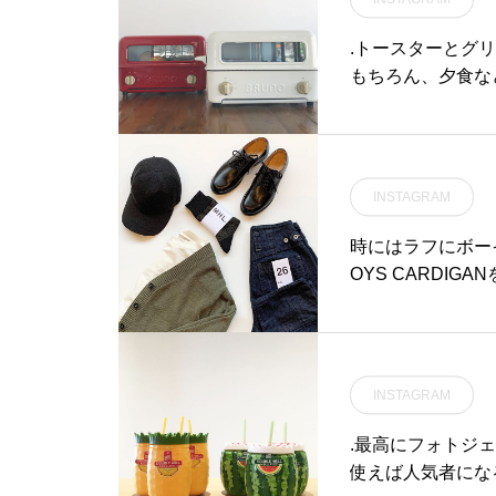
のアパレルのインスタは
owell #fine wool
.トースターとグ
加工#hausmatsu
もちろん、夕食な
き網は取り外し可
ので簡単！お家に
♡..@haus_za
グリル#ダブルヒータ
INSTAGRAM
家電#hausmatsu
時にはラフにボーイ
OYS CARDIG
ズ感、太い前立て
あるアイテムです
ットンカーディガ
す。color グリーン、
INSTAGRAM
cotton jersey#C
smatsue #島根#
.最高にフォトジ
使えば人気者にな