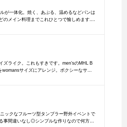
こちらです︎@haus_howell ．#margareth
 gabardine#onepiece #occasion#pleats#プリーツ
リルが一体化。焼く、あぶる、温めるなどパンは
e #島根#松江
どのメイン料理までこれひとつで愉しめます︎.焼
能なのでお手入れも楽々。操作はダイヤル式な
ひとつあると家事も楽ちん。とても便利です
kka こちらも宜しくお願いします！..#トースター #
ートースター#ブルーノ #BRUNO#赤 #白 #
e #島根 #松江
ズライク。これもすきです。men'sのMHL B
ANをwomansサイズにアレンジ。ボクシーなサイ
などシンプルな中にもしっかりキャラクターの
。重すぎず、糸の表情も感じることができるコ
ン。この時期から春までしっかり着て頂けま
ブラック#MHL#rough cotton#cardigan#light
ANTON#denim#matureha #cap#socks#革靴#hau
松江
ェニックなフルーツ型タンブラー野外イベントで
る事間違いなし◎シンプルな作りなので何方で