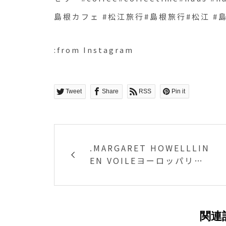
島根カフェ #松江旅行#島根旅行#松江 #島
:from Instagram
Tweet
Share
RSS
Pin it
.MARGARET HOWELLLIN
EN VOILEヨーロッパリネ
ンを使用したハウエルの夏
の定番のシャツ。元気いっ
ぱいなシトラスの色が目を
引きます。あわせてこちら
関連
もどうぞ@haus_howell .