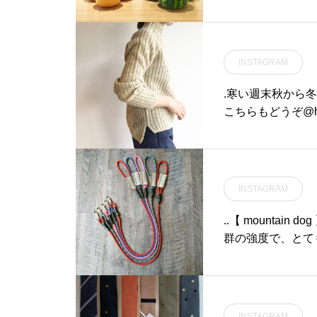
も簡単にお使いいた
タンブラー#haus#h
カフェ#松江 #島根
INSTAGRAM
.寒い週末秋から冬
こちらもどうぞ︎@haus_
#ribknit#shetl
e #島根#松江
INSTAGRAM
..【 mountai
群の強度で、とて
オススメです◎.レギュラーサイズ
イズ太さ 7mm 長さ174cmGROOM HAUS松江市乃白町20270852
-61-2885open 9:00close 18:00@groom_haus#松江ペットサロン
#松江ペット#松江
INSTAGRAM