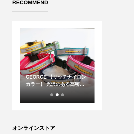
RECOMMEND
のを 忘
GEORGE 【リッチナイロン
.#MHL.#MILI
て華奢
カラー】 光沢のある高密度
CANVAS.新
L フィ
のナイロンとアクリルを合わ
ック。肩に入っ
せたアジャスタブルカラー
ルダーパットや
ケットなど機能
ルを搭載。.colo
lap bag#bag#
島根#松江
オンラインストア