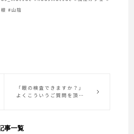
根 #山陰
「眼の検査できますか？」
よくこういうご質問を頂き
ます。答えはもちろん..「で
きます！」 なんだか近頃見
辛いな..と思っておられる
方、今のメガネの度合って
記事一覧
るかな？という方、免許の