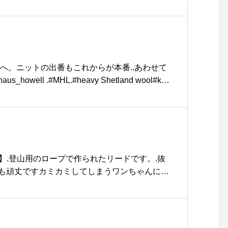
だけます。ご友人への贈り物にも.#coolgear#
aus_matsue#hausmatsue #松江カフェ #島根
 #山陰
へ。ニットの出番もこれからが本番︎..あわせて
howell .#MHL.#heavy Shetland wool#knit
andwool #wool#sweater#冬のはじまり#hausmatsu
n dog 】.登山用のロープで作られたリードです。.抜
も頑丈です️カミカミしてしまうワンちゃんにも
太さ 10mm 長さ174cm.ミニサ
市トリミング #松江トリミングサロン #松江#