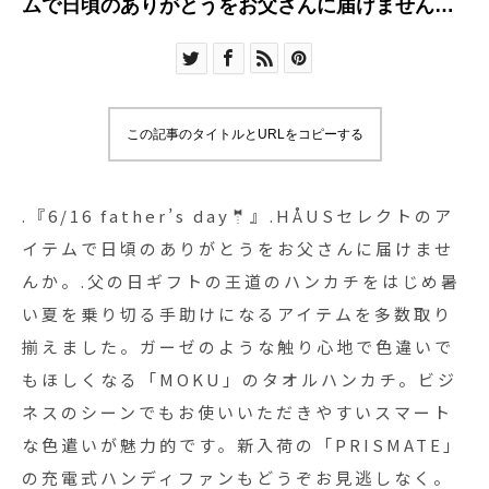
ムで日頃のありがとうをお父さんに届けません
か。.父の日ギフトの王道のハンカチをはじめ暑い
夏を乗り切る手助けになるアイテムを多数取り揃
えました。ガーゼのような触り心地で色違いでも
ほしくなる「MOKU」のタオルハンカチ。ビジネ
この記事のタイトルとURLをコピーする
スのシーンでもお使いいただきやすいスマートな
色遣いが魅力的です。新入荷の「PRISMATE」の
充電式ハンディファンもどうぞお見逃しなく。二
.『6/16 father’s day🤵』.HÅUSセレクトのア
段階の風量を使い分けられ、最長2時間稼働する優
イテムで日頃のありがとうをお父さんに届けませ
れものです。週末のお出かけは是非ともHÅUSへ
んか。.父の日ギフトの王道のハンカチをはじめ暑
ご家族でお出かけくださいませ◎.#父の日
い夏を乗り切る手助けになるアイテムを多数取り
#fathersday#moku#prismate#haus
揃えました。ガーゼのような触り心地で色違いで
#haus_matsue #hausmatsue #松江カフェ #島根
もほしくなる「MOKU」のタオルハンカチ。ビジ
カフェ #松江旅行#島根旅行#松江 #島根 #山陰
ネスのシーンでもお使いいただきやすいスマート
な色遣いが魅力的です。新入荷の「PRISMATE」
の充電式ハンディファンもどうぞお見逃しなく。