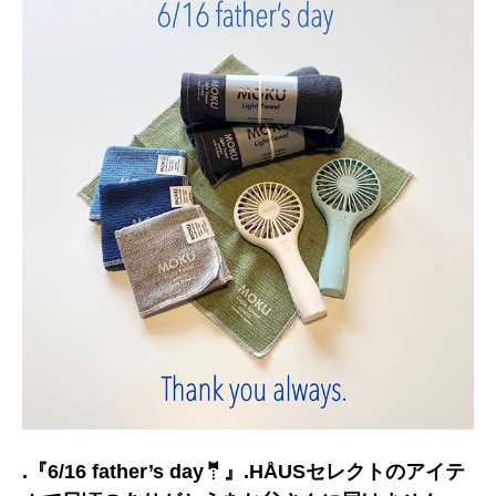
.『6/16 father’s day🤵』.HÅUSセレクトのアイテ