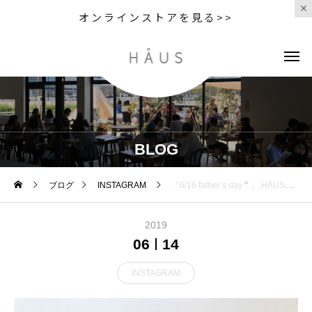
オンラインストアを見る>>
BLOG
ブログ
INSTAGRAM
.『6/16 father’s day🤵』.HÅUSセレクトのアイテムで日頃のありがとうをお父さんに届けませんか。.父の日ギフトの王道のハンカチをはじめ暑い夏を乗り切る手助けになるアイテムを多数取り揃えました。ガーゼのような触り心地で色違いでもほしくなる「MOKU」のタオルハンカチ。ビジネスのシーンでもお使いいただきやすいスマートな色遣いが魅力的です。新入荷の「PRISMATE」の充電式ハンディファンもどうぞお見逃しなく。二段階の風量を使い分けられ、最長2時間稼働する優れものです。週末のお出かけは是非ともHÅUSへご家族でお出かけくださいませ◎.#父の日#fathersday#moku#prismate#haus #haus_matsue #hausmatsue #松江カフェ #島根カフェ #松江旅行#島根旅行#松江 #島根 #山陰
2019
06
14
INSTAGRAM