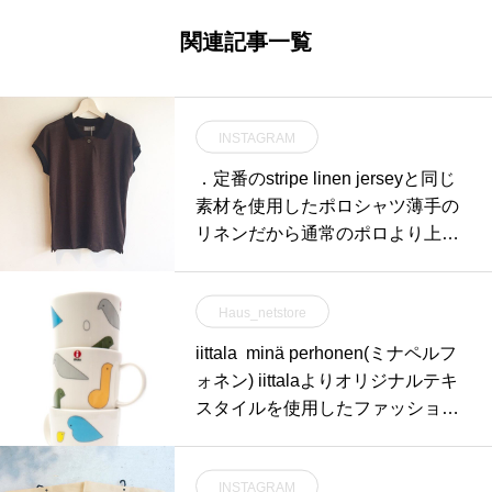
関連記事一覧
INSTAGRAM
．定番のstripe linen jerseyと同じ
素材を使用したポロシャツ薄手の
リネンだから通常のポロより上品
な印象。秋を先取りしたダークブ
ラウンもすてきです。．#margaret
Haus_netstore
howell #マーガレットハウエル#fin
e linen jersey polo#linen#polo#日
iittala ️ minä perhonen(ミナペルフ
本製#darkbrown#navy #hausmast
ォネン) iittalaよりオリジナルテキ
ue #松江 #島根
スタイルを使用したファッション
アイテムでお
INSTAGRAM