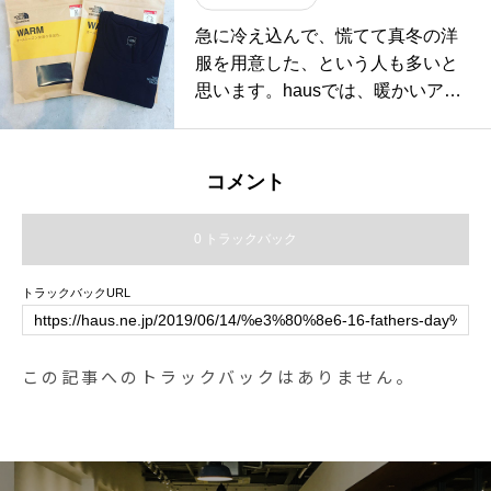
急に冷え込んで、慌てて真冬の洋
服を用意した、という人も多いと
思います。hausでは、暖かいアウ
ターはもちろんですが、秀れたイ
ンナーもご用意しています！・the
north faceのwarmシリーズ。快適
コメント
な肌触りとストレッチ性、何より
高い保温性と消臭性能で寒い時期
0 トラックバック
に抜群の効果を発揮します。・一
度着たらリピート間違いなしの逸
トラックバックURL
品です。ロングスリーブシャツ、
タイツでメンズ、レディースご用
意しております。・《haus営業時
この記事へのトラックバックはありません。
間》ショップ 11:00-20:00ビスト
ロカフェ モーニング 9:00-11:00
(オーダーストップ10:30)ランチ〜
ディナー 11:30-21:00(オーダース