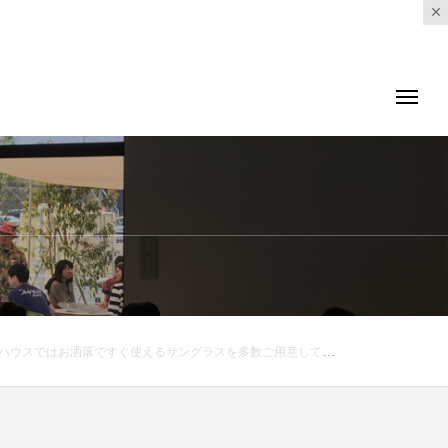
ートブラウン。MOSCOTの限定モデル。暑い夏をサングラスで楽しみましょう！#hausmatsue #haus_matsue #haus_megane #sunglasses#YUICHITOYAMA#EYEVAN#MOSCOT#サングラス#水郷祭