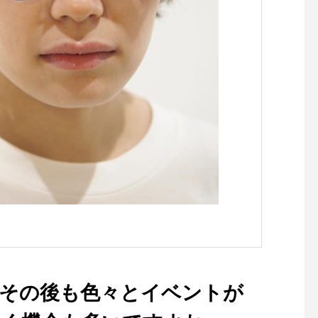
で簡単にウエスト調整
ウェビングベルトの仕
のまま継続。速乾性に
シャリ感ある素材感のW
HER NN-SHORTS
快適でおすすめです。
間違いなくヘビロテで
ので日々のワードロー
一ついかがでしょうか。.
amicci#stshorts#wea
shorts#outdoors#hau
us_matsue #hausmat
松江カフェ #島根カフェ
江旅行#島根旅行#松江
#山陰
。その後も色々とイベントが