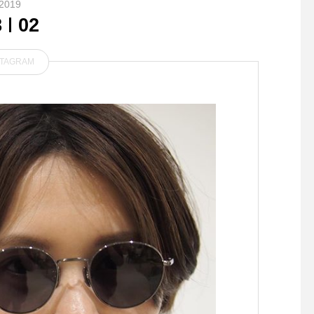
2019
8
02
STAGRAM
． 今シーズンならではの配
.【GRAMICCI/ST毎
色で デザインされたオリジ
のGRAMICCIからST-
ナルストライプのインポート
TSが入荷しました。.2
素材は MHLのシャツ地らし
からスタートしたST-S
い
Sは流行り廃り関係な
着用できる中間的なシ
トが特徴です。180度
きるガゼットクロッチ