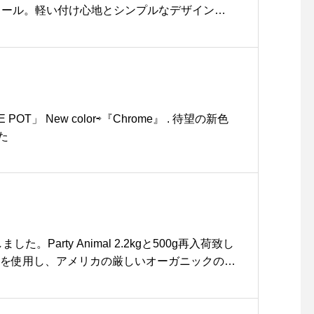
機会にどうぞお見逃しなく！.#libertyshush
ストール。軽い付け心地とシンプルなデザインと
ュ #除菌スプレー #除菌グッズ#ウイルス対策 #
ひとつあるもとっても便利です♡..@haus_z
tsue #hausmatsue #松江カフェ #島根カフェ #松
せてお願いします。..#fog #リネン #麻 #100%
松江 #島根 #山陰
物#お洒落 #おしゃれ#hausmatsue #島根 #松
E POT」 New color⇨『Chrome』 . 待望の新色
た
y Animal 2.2kgと500g再入荷致し
肉を使用し、アメリカの厳しいオーガニックの基
ドッグフードです。.乳酸菌なのど総称である
クス』を配合◎.継続的に食べ続ける事で腸内環
上がります。アレルギー反応の抑制やガンの予