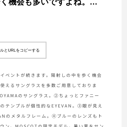
歩く機会も多いですよね。ハ
えるサングラスを多数ご用意
服を選ばないYUICHI
。②ちょっとファニーなラウン
んが縄手のテンプルが個性的
ルとURLをコピーする
える薄さのレンズは今期のトレ
ルフレーム。④ブルーのレンズ
とイベントが続きます。陽射しの中を歩く機会
ムはチョコレートブラウン。
ぐ使えるサングラスを多数ご用意しておりま
TOYAMAのサングラス。②ちょっとファニー
。暑い夏をサングラスで楽しみ
のテンプルが個性的なEYEVAN。③眼が見え
haus_matsue
VANのメタルフレーム。④ブルーのレンズもト
ウン。MOSCOTの限定モデル。暑い夏をサン