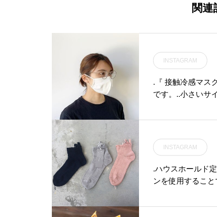
関連
INSTAGRAM
.『 接触冷感マス
です。..小さいサイ
て : 14.5cm.よ
タン10%裏面素材 
(テンセル)6%.【
ロン・ポリウレタン.
INSTAGRAM
感マスク、夏に涼
製防菌糸デオセル
.ハウスホールド
しくない⑥裏側ニッ
ンを使用すること
あり顔にフィットし
リブのデザインが
って使用可能.サイ
ーであるタブつき
つうサイズ② (ブル