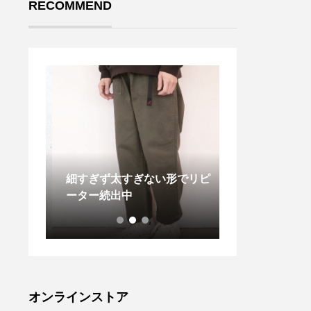
RECOMMEND
年大人気
細すぎず太すぎない形でリピ
． 今シーズン
SHOR
ーター続出中
色で デザイン
018年
ナルストライプ
HORT
素材は MHL
く長年
い
ルエッ
開閉で
、片手
オンラインストア