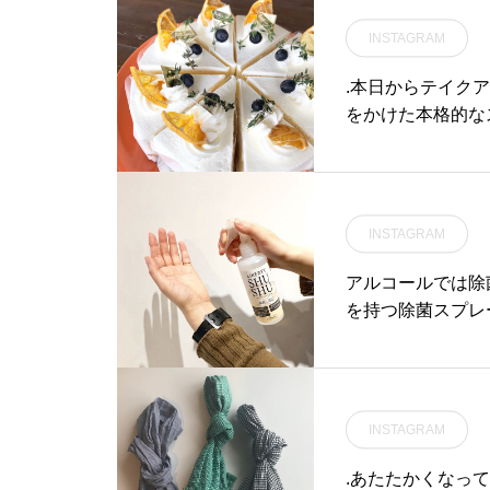
もオススメです。.
よこ : 22cm.2
らもどうぞ@haus_howe
INSTAGRAM
もご購入いただけます️
nen sock#sock
時間 》.11:00 〜 1
.本日からテイク
間 》.只今テイクアウト営
をかけた本格的な
88.(受取り可能時間〜1
なりました️..店
door.#mask.
ン入り口にショー
oor.#アウトドア.
なられてみてください️
レストラン 営業時間
INSTAGRAM
Tel : 0852-6
S#TABLEHAUS#ha
アルコールでは除
ット#クレープ#
を持つ除菌スプレー
グ#松江モーニング
本日入荷しました
パスタ#パスタラ
ノロウイルスをは
カ#松江タピオカ
に無害なのでご家
まった場所に置い
INSTAGRAM
に便利な50ml
ッズの品切れ店舗
.あたたかくなっ