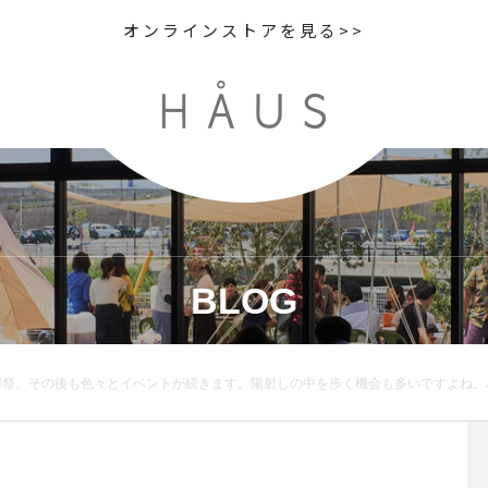
オンラインストアを見る>>
BLOG
ね。ハウスではお洒落ですぐ使えるサングラスを多数ご用意しております！①スリムで洋服を選ばないYUICHI TOYAMAのサングラス。②ちょっとファニーなラウンド型。写真では見えませんが縄手のテンプルが個性的なEYEVAN。③眼が見える薄さのレンズは今期のトレンド。EYEVANのメタルフレーム。④ブルーのレンズもトレンドです。フレームはチョコレ