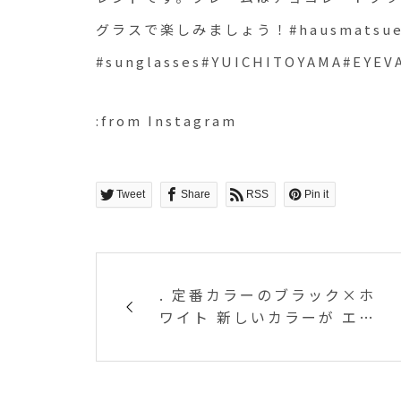
#sunglasses#YUICHIT
グラスで楽しみましょう！#hausmatsue #h
サングラス#水郷祭
#sunglasses#YUICHITOYAMA#E
:from Instagram
Tweet
Share
RSS
Pin it
. 定番カラーのブラック×ホ
ワイト 新しいカラーが エク
スプリス（月食）×ダーク
ネイビー そして タン×チャ
コ