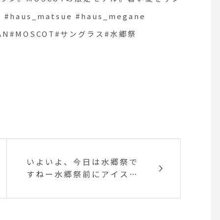
OYAMA#EYEVAN#MOSCOT#
aus_matsue #haus_megane
YEVAN#MOSCOT#サングラス#水郷祭
いよいよ、今日は水郷祭で
すねー水郷祭前にアイスク
レープで涼みませんか？ 本
日はランチセットに480円
プラスで食べれる食後のク