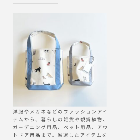
可能な
様はそ
優れた
EAT
も非常に
真夏に
きます
ブにお
#gr
thernn
s #ha
sue #
 #松
 #島根
洋服やメガネなどのファッションアイ
テムから、暮らしの雑貨や観賞植物、
ガーデニング用品、ペット用品、アウ
トドア用品まで。厳選したアイテムを