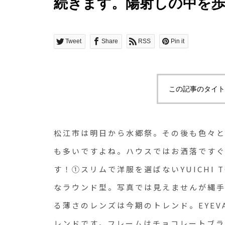
続きます。陽射しの中を
ウスではお洒落ですぐ使
しております！①スリムで洋
Tweet
Share
RSS
Pin it
TOYAMAのサングラス
ド型。写真では見えませ
この記事のタイト
なEYEVAN。③眼が見
ンド。EYEVANのメタ
松江市は明日から水郷祭。その後も色々
もトレンドです。フレー
も多いですよね。ハウスではお洒落です
す！①スリムで洋服を選ばないYUICHI 
MOSCOTの限定モデル
なラウンド型。写真では見えませんが縄手
ましょう！#hausmatsue #
る薄さのレンズは今期のトレンド。EYE
#haus_megane
レンドです。フレームはチョコレートブラ