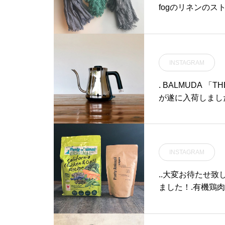
ティシュシュをこのご
fogのリネンの
u#リバティシュシ
色合い。この時期に
haus #haus_ma
akka こちらも合わ
江旅行#島根旅行#
#ストール#服飾 #小
江
INSTAGRAM
. BALMUDA 「TH
が遂に入荷しまし
INSTAGRAM
..大変お待たせ致しました。Part
ました！.有機鶏
準を満たしている
『プロバイオティ
境が整い免疫力が