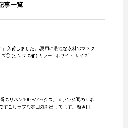
レープのご紹介.キャラメル
記事一覧
とシュガーレモン🍋から選
んでいただけます。トッピ
ングはヘーゼルナッツアイ
ス(¥200)生クリーム(¥18
0)本日はキャラメルのご説
明を♪このキャラメルも大
ク 』入荷しました。.夏用に最適な素材のマスク
人の人にも楽しんでもらえ
ズ① (ピンクの箱).カラー : ホワイト.サイズ.た
るようすこしビターな仕上
こ : 20cm.表面素材 : ポリエステル90%・ポリウレ
がりになってます。このほ
: レーヨン(モダール)80%・綿14%・再生繊維
ろ苦いキャラメルにヘーゼ
日本製の防菌糸デオセル使用】.耳紐素材 : ナイ
ルナッツの香ばしくて歯触
2枚入(個別包装).¥1.600..《 特徴 》①接触冷
りの良いアイスがベストマ
しい②表生地テフロン加工、強撥水処理③日本
ッチ!たまらない美味しさで
使用④スーパーナノテク技術で防臭加工⑤息苦
定番のリネン100%ソックス。メランジ調のリネ
す♡今ならオープン記念で
トのモダール生地で、肌に優しい⑦伸縮性が
ですこしラフな雰囲気を出してます。履き口の
このトッピングをどちらか
ます⑧ハンドメイドで立体マスク⑨複数回洗
ポイント。ハウスホールドのアイデンティティ
おひとつ無料でお付けして
ズ・素材感をお試し下さい。.《近日入荷 》ふ
。.そしてすこし長めのロールエッジのくつした
おります♡今の機会にお試
ーの箱).カラー : ホワイト.サイズ.たて : 15cm.