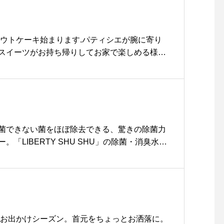
color ピンク、グレー、ネイビー.あわせてこち
しくださいませ！#tableha
枚入(個別包装).¥1.600..当社オンラインストアから
ll .#margarethowell #householdgoods #li
us#crepe#caramelcrepe
.https://www.haus2005.jp..《 ショップ 営業
s#日本製#hausmatsue #島根#松江
#bittercaramel#hausma
9:00. Tel : 0852-61-5885..《 レストラン 営業時
アウトケーキ始まります.パティシエが腕に寄り
tsue #島根#松江#島根旅行
業のみ.11:30 〜 17:00. Tel : 0852-61-58
スイーツがお持ち帰りしてお家で楽しめる様に
#松江旅行#松江カフェ
9時まで)..#haus.#haus_matsue.#haus_out
頭にて数量限定の販売となっています。.レストラ
#マスク.#冷感マスク.#夏用マスク.#立体マスク.#outd
ケースが並んでいるのでぜひ足を止めてご覧に
#松江.#島根.#山陰.
.《 ショップ 営業時間 》.11:00 〜 19:00.《
 》.只今テイクアウト営業のみ11:30 〜 17:00
1-5888(弁当受取り可能時間〜19時まで)#HAUS#HÅU
usmatsue#haus_matsue#galette#crepe#ガレ
菌できない菌をほぼ除去できる、驚きの除菌力
クレープリー#松江ランチ#松江カフェ#モーニン
。「LIBERTY SHU SHU」の除菌・消臭水が
#morning#ドリンク#テイクアウトドリンク#
。.主成分である次亜塩素酸がインフルエンザや
ンチ#松江パスタ#サンドイッチ#ケーキ#タピオ
じめとする強力な菌を除去します。加えて人体
族で安心してお使いいただけます。.玄関など決
ておくのにおすすめの250ml、外出先での携帯
、詰め替え用の三種類をご用意しました。.除菌グ
が相次いでいる昨今。確かな除菌力を持つリバ
てお出かけシーズン。首元をちょっとお洒落に。