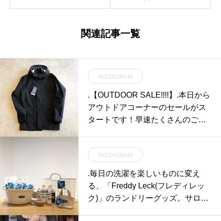
関連記事一覧
INSTAGRAM
.【OUTDOOR SALE!!!!】.本日から
アウトドアコーナーのセールがス
タートです！早速たくさんのご来
店いただき誠にありがとうござい
ます。.セール対象商品はすべて
INSTAGRAM
「20~40%OFF」。寒暖差の激し
い今の時期に最適なHaglöfsのフー
.毎日の洗濯を楽しいものに変え
デッドアウターを始め、GRAMIC
る、「Freddy Leck(フレディレッ
CIのパンツなど当店の定番商品ま
ク)」のランドリーグッズ。サロン
でしっかりとセール対象になって
にあるワクワク感を表現するデザ
おります。大変お買い得な期間で