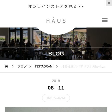
オンラインストアを見る>>
BLOG
ブログ
INSTAGRAM
.【野性鹿 スペアリブ】.朝から気温もぐんぐん上がっている毎日。.わんちゃんの運動不足によるストレスでお困りではございませんか??.そんな時にオススメの野性鹿シリーズ。.わんちゃんの本能の1つである.『噛むこと』.を本気でさせて、ストレス解消 をしてみてはいかがでしょう.今回オススメするのは、.【スペアリブ】.あばら骨のところです。. 高齢になってるあやり固い物が 噛めないわんちゃん、.初めて野性鹿を試されるわんち ゃん達に◎.歯をキレイにして、アゴも鍛えられ、ストレス解消になる野性鹿の骨🦌.ぜひこの機会にお試し下さい。GROOM HAUS松江市乃白町20270852-61-2885open 9:00close 18:00@groom_haus #松江市トリミング #松江ペットサロン#松江ペット#島根#松江#haus_matsue #groomhause #野性鹿#野性鹿スペアリブ
2019
08
11
INSTAGRAM