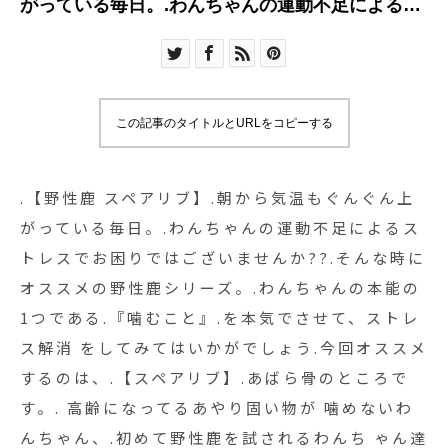
がっている毎日。.わんちゃんの運動不足によるス
トレスでお困りではございませんか??.そんな時に
オススメの野性鹿シリーズ。.わんちゃんの本能の
1つである.『噛むこと』.を本気でさせて、ストレ
ス解消 をしてみてはいかがでしょう.今回オススメ
この記事のタイトルとURLをコピーする
するのは、.【スペアリブ】.あばら骨のところで
す。. 高齢になってるあやり固い物が 噛めないわ
んちゃん、.初めて野性鹿を試されるわんち ゃん達
.【野性鹿 スペアリブ】.朝から気温もぐんぐん上
に◎.歯をキレイにして、アゴも鍛えられ、ストレ
がっている毎日。.わんちゃんの運動不足によるス
ス解消になる野性鹿の骨🦌.ぜひこの機会にお試し
トレスでお困りではございませんか??.そんな時に
下さい。GROOM HAUS松江市乃白町20270852-
オススメの野性鹿シリーズ。.わんちゃんの本能の
61-2885open 9:00close 18:00@groom_haus #松
1つである.『噛むこと』.を本気でさせて、ストレ
江市トリミング #松江ペットサロン#松江ペット#
ス解消 をしてみてはいかがでしょう.今回オススメ
島根#松江#haus_matsue #groomhause #野性鹿
するのは、.【スペアリブ】.あばら骨のところで
#野性鹿スペアリブ
す。. 高齢になってるあやり固い物が 噛めないわ
んちゃん、.初めて野性鹿を試されるわんち ゃん達