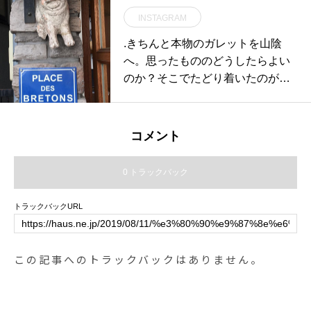
インと、実用品としての優れた機
ございますのでこのご機会をお見
INSTAGRAM
能性。淡白になりがちの洗濯用品
逃しなく◎.#outdoors#アウトドア
の常識を覆すものたちばかりで
.きちんと本物のガレットを山陰
#wintersale#haus #haus_matsue #
す。ぜひご覧にお越しください◎.
へ。思ったもののどうしたらよい
hausmatsue #松江カフェ #島根カ
#freddyleck#フレディレック#ラン
のか？そこでたどり着いたのが東
フェ #松江旅行#島根旅行#松江 #
ドリー #haus#haus_matsue#haus
京笹塚のメゾンブルトンヌのモル
島根 #山陰
matsue #松江カフェ #島根カフェ#
ルダルヴィットさん。本場ブルタ
松江 #島根 #山陰
ーニュでクレーピエとして働いて
コメント
おられたダルヴィットさんが今は
日本で南ブルターニュスタイルの
0 トラックバック
ガレットを日本に広めるために奥
様の英子さんとガレット塾を行っ
トラックバックURL
ておられます。というわけでHAU
Sに奥様の英子さんをお招きしガ
レット塾が始まったわけです。つ
この記事へのトラックバックはありません。
づく#チキン南蛮屋がガレット屋
になる#galette#hausmatsue #島根
#松江