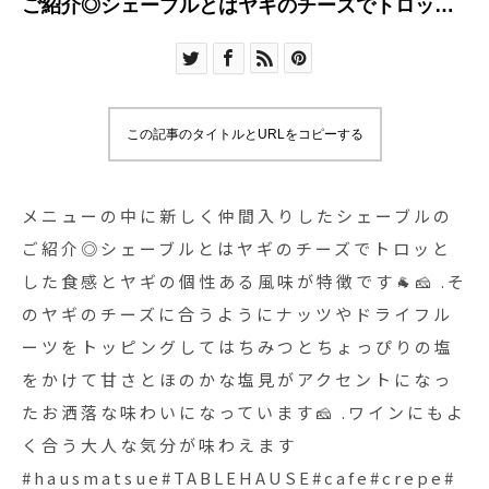
ご紹介◎シェーブルとはヤギのチーズでトロッと
した食感とヤギの個性ある風味が特徴です🐐🧀 .そ
のヤギのチーズに合うようにナッツやドライフル
ーツをトッピングしてはちみつとちょっぴりの塩
をかけて甘さとほのかな塩見がアクセントになっ
この記事のタイトルとURLをコピーする
たお洒落な味わいになっています🧀 .ワインにもよ
く合う大人な気分が味わえます
#hausmatsue#TABLEHAUSE#cafe#crepe#クレ
メニューの中に新しく仲間入りしたシェーブルの
ープ#シェーブル#松江カフェ
ご紹介◎シェーブルとはヤギのチーズでトロッと
した食感とヤギの個性ある風味が特徴です🐐🧀 .そ
のヤギのチーズに合うようにナッツやドライフル
ーツをトッピングしてはちみつとちょっぴりの塩
をかけて甘さとほのかな塩見がアクセントになっ
たお洒落な味わいになっています🧀 .ワインにもよ
く合う大人な気分が味わえます
#hausmatsue#TABLEHAUSE#cafe#crepe#