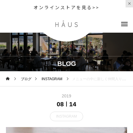
オンラインストアを見る>>
BLOG
ブログ
INSTAGRAM
メニューの中に新しく仲間入りしたシェーブルのご紹介◎シェーブルとはヤギのチーズでトロッとした食感とヤギの個性ある風味が特徴です🐐🧀 .そのヤギのチーズに合うようにナッツやドライフルーツをトッピングしてはちみつとちょっぴりの塩をかけて甘さとほのかな塩見がアクセントになったお洒落な味わいになっています🧀 .ワインにもよく合う大人な気分が味わえます#hausmatsue#TABLEHAUSE#cafe#crepe#クレープ#シェーブル#松江カフェ
2019
08
14
INSTAGRAM