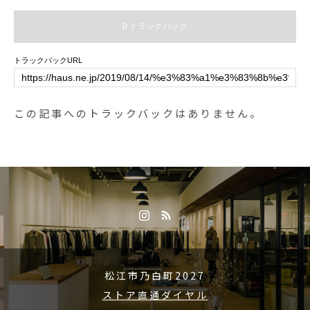
とチーズにベーコンをサンドした
パニーニ🥪.4月11日（土）からの
0 トラックバック
仲間入りです️食べると元気の出る
メニューです️.《HÅUS営業時間》
トラックバックURL
◎ショップ 11:00〜20:00.◎TABL
E HÅUSモーニング9:00〜11:00
（Lo.11:00）ランチ 11:30〜14:00
この記事へのトラックバックはありません。
（Lo.14:00）カフェ 14:00〜18:00
(Lo.17:30)#HAUS#HÅUS#TABLE
HAUS#hausmatsue#haus_matsue
#galette#crepe#ガレット#クレー
プ#クレープリー#松江ランチ#松
江カフェ#サンドイッチ#モーニン
グ#松江モーニング#morning#ドリ
ンク#テイクアウトドリンク#パス
タ#パスタランチ#松江パスタ#ケ
松江市乃白町2027
ーキ#タピオカ#松江タピオカ
ストア直通ダイヤル