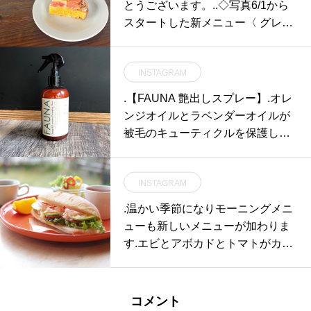
とうございます。..◇写真6/1から
スタートした新メニュー〈 グレー
プフルーツタルト 〉.紅茶を使った
風味豊かな生地にしっとりジュー
INSTAGRAM
シーな2種類のグレープフルーツ
をたっぷりのせました♡暑い季節
.【FAUNA 艶出しスプレー】.オレ
にぴったりなすっきり爽やかなタ
ンジオイルとラベンダーオイルが
ルトです︎ぜひお試しくださいねっ..
被毛のキューティクルを保護しツ
本日も21時まで営業しておりま
ヤと光沢を与えます。.潤い効果も
す。ご来店お待ちしております。..
あり、乾燥した場所での静電気防
#dessert #sweet #グレープフルー
INSTAGRAM
止にもなります.お手軽なブラッシ
ツタルト #グレープフルーツ #ケ
ングスプレーです◎.GROOM HAU
.温かい季節になりモーニングメニ
ーキ #cake #タルト #tarte #🥧#caf
S松江市乃白町20270852-62-2885
ューも新しいメニューが加わりま
etime #cafestagram #instafood #ca
open 9:00close 18:00@haus_mats
す️.エビとアボカドとトマトがカラ
fe #カフェ #カフェ巡り#haus_mat
ue#松江トリミングサロン#松江ト
フルなコッペパンサンド🥖自家製
sue#hausmatsue #松江カフェ #島
リミング#松江ペットサロン #松江
のタルタルソースが相性抜群️.カリ
根カフェ#松江 #島根
ペット #松江#島根#hausmathue #
ッと焼いたパンにたっぷりの野菜
コメント
haus#groomhaus