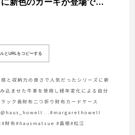
ズに新色のカーキが登場で
込ませた牛革を使用し経年変
めます。color カーキ、ブ
カードケースHÅUSのハウエ
us_howell .
ルとURLをコピーする
#oil leather #Italia#wallet#
#松江
Rサイズ感と収納力の良さで人気だったシリーズに新
染み込ませた牛革を使用し経年変化による自分
、ブラック長財布二つ折り財布カードケース
_howell . .#margarethowell
allet#財布#hausmatsue #島根#松江