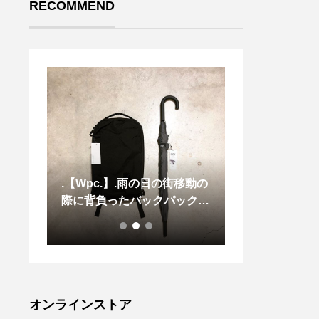
RECOMMEND
.【Wpc.】.雨の日の街移動の
.張りのあるコ
際に背負ったバックパックを
使用したヘアラ
濡らさない「BACK PROTE
プ柄のプリーツ
CT UMBRELLA」。折りた
け感もほとんど
たんだ状態は一見普通のジャ
よくシンプルな
ンプ傘ですが、開くと背面の
トと相性の良い
保護カバーにあたる部分が現
す。size展開
れます。近未来的なデザイン
くあるのもうれ
オンラインストア