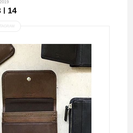
2019
8
14
STAGRAM
.張りのあるコットン素材を
使用したヘアラインストライ
春のハウエルの始まり
プ柄のプリーツスカート。透
け感もほとんどなく着丈も程
よくシンプルなシャツやニッ
トと相性の良いアイテムで
す。size展開も0からと幅広
くあるのもうれしいです。同