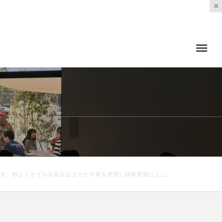
aus_howell . .#margarethowell #porter #oil leather #Italia#wallet#財布#hausmatsue #島根#松江