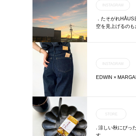
INSTAGRAM
．たそがれHÅU
空を見上げるのも
今日の空#夕日#suns
INSTAGRAM
EDWIN × MARG
STORE
. 涼しい秋にぴ
す