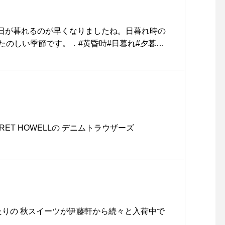
S日が暮れるのが早くなりましたね。日暮れ時の
たのしい季節です。．#黄昏時#日暮れ#夕暮れ#
et#hausmatsue #島根#松江
ARET HOWELLの デニムトラウザーズ
ったりの 秋スイーツが伊藤軒から続々と入荷中で