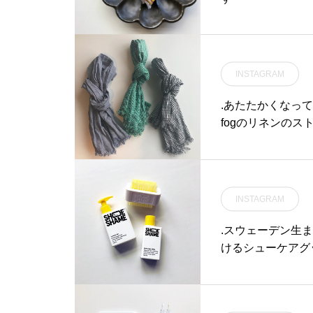
INSTAGRAM
.あたたかくなっ
fogのリネンの
色合い。この時期に
akka こちらも合わ
#ストール#服飾 #小
江
INSTAGRAM
.スウェーデン生ま
けるシューケアグ
天然由来成分を使
候で足元が悪くな
ね。.キャッチー