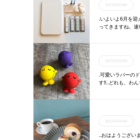
のデザインの名誉
INSTAGRAM
汚れ落としとブラ
切な方へのギフトに
.いよいよ6月を
ェイム#shoecare#
ってきますね。速
ェ #島根カフェ #
ける「soil」の
るみるうちに乾い
らキッチン、洗面
数取り揃えており
INSTAGRAM
を使っておしゃれに
us #haus_mat
.可愛いラバーのド
旅行#島根旅行#松江
す!!..どれも、
りますよ♫.GROOM
N 9:00CLOSE 18:00@haus_matsue #松江トリミングサロン #
松江トリミング#
プー #いぬのおもちゃ 
INSTAGRAM
s
..おはようござい