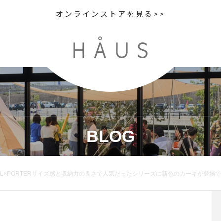
オンラインストアを見る>>
BLOG
の良さで人気だったシリーズに新色のカーキが登場です。程よくオイルを染み込ませた牛革を使用し経年変化による自分色の深みを楽しめます。color カーキ、ブラック長財布二つ折り財布カードケースHÅUSのハウエルのインスタはこちらです︎@h