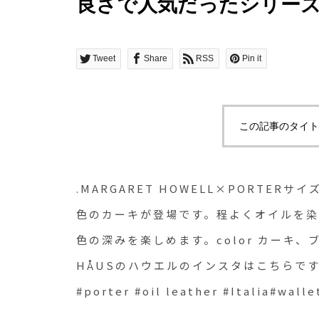
良さで人気だったシリー
す。程よくオイルを染み
化による自分色の深みを楽し
Tweet
Share
RSS
Pin it
ラック長財布二つ折り財布
ルのインスタはこちらです︎@ha
この記事のタイト
.#margarethowell #porter 
財布#hausmatsue #島根
.MARGARET HOWELL×PORTE
色のカーキが登場です。程よくオイルを
色の深みを楽しめます。color カーキ
HÅUSのハウエルのインスタはこちらです︎@haus
#porter #oil leather #Italia#w