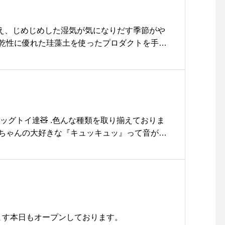
とされる「シルバーメダル」を受賞したもの。
シがセットになったギフト箱もございます。大
いかがでしょうか。.#shoeshame#シューシ
迎え、じめじめした湿気が気になりだす季節がや
haus #haus_matsue #hausmatsue #松江カフ
乾性に優れた珪藻土を使ったプロダクトを手掛
松江旅行#島根旅行#松江 #島根 #山陰
アイテムをどうぞお見逃しなく。.付着した水がみ
てしまう珪藻土。代名詞でもあるバスマットか
台まであらゆる水場にマッチするアイテムを多
ます。憂鬱になりがちのじめじめした日をsoil
乗り切りましょう◎.#soil#ソイル#珪藻土#ha
sue #hausmatsue #松江カフェ #島根カフェ #松江
ッグトイ達🧸 .色んな種類を取り揃えておりま
 #島根 #山陰
わんちゃんの大好きな『キュッキュッ』って音がな
 HAUS松江市乃白町20270852-61-2885OPE
松江ペットサロン#松江ペット #松江スパシャン
#HAUS#haus#GROOMHAUS #groomhau
ます︎本日もオープンしております。