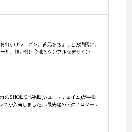
てお出かけシーズン。首元をちょっとお洒落に。
ストール。軽い付け心地とシンプルなデザインと
ひとつあるもとっても便利です♡..@haus_z
せてお願いします。..#fog #リネン #麻 #100%
物#お洒落 #おしゃれ#hausmatsue #島根 #松
れのSHOE SHAME(シュー・シェイム)が手掛
ッズが入荷しました。.最先端のテクノロジーで
用した機能的で多彩なシューケアグッズ。悪天
りがちな秋季にひとつは持っておきたいです
で目を惹くデザインはスウェーデンにおいて最高