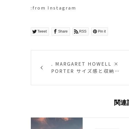
:from Instagram
Tweet
Share
RSS
Pin it
. MARGARET HOWELL ×
PORTER サイズ感と収納力
の良さで 人気だったシリー
ズに 新色のカーキが登場で
す
関連