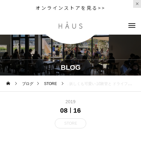
オンラインストアを見る>>
BLOG
ブログ
STORE
. 妖しくも可愛い 試験管と ドライフラワー
2019
08
16
STORE