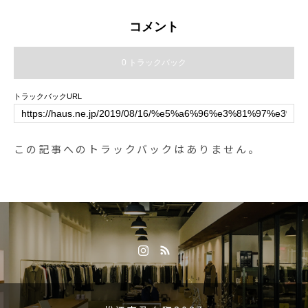
も軽くて持ちやすい。傘袋も大き
さに余裕がありしまいやすくでき
コメント
ています◎.カラーは男女問わず使
いやすいバジルとキャメルの2
0 トラックバック
色。バレンタインギフトにもオス
スメです♡.#バレンタイン #バレ
トラックバックURL
ンタインデー#mabu #傘 #折りた
たみ傘#ギフト #プレゼント #贈り
物#バレンタインギフト#mysteryra
この記事へのトラックバックはありません。
nch #hausmatsue #島根 #松江