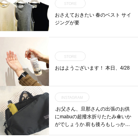
STORE
おさえておきたい 春のベスト サイ
ジングが要
STORE
おはようございます！ 本日、4/28
INSTAGRAM
.お父さん、旦那さんの出張のお供
にmabuの超撥水折りたたみ傘いか
がでしょうか︎.前も後ろもしっかり
とカバーしてくれる大きさでとて