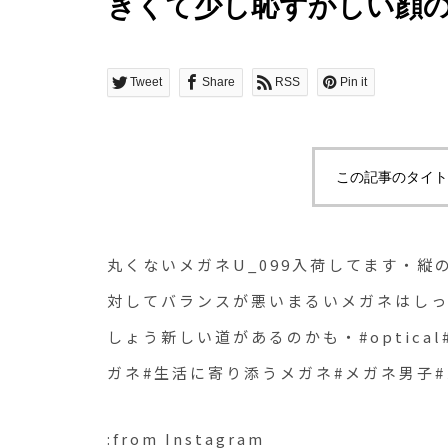
きくて少し恥ずかしい顔
いまるいメガネはしっく
をかけてみましょう新しい道が
Tweet
Share
RSS
Pin it
めがね#hausmatsue 
り添うメガネ#メガネ男子#メガ
この記事のタイト
丸くないメガネU_099入荷してます・
対してバランスが悪いまるいメガネはし
しょう新しい道があるのかも・#optical#
ガネ#生活に寄り添うメガネ#メガネ男子#メガ
:from Instagram