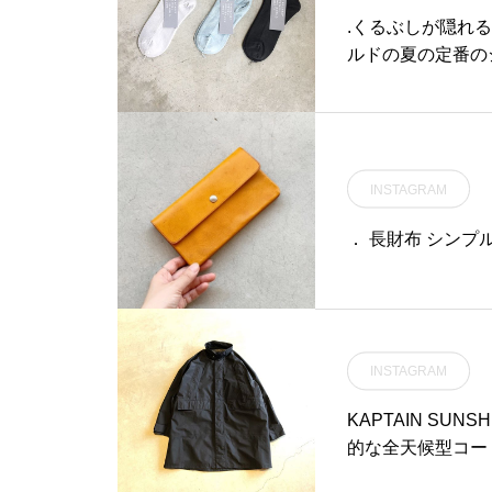
.くるぶしが隠れるく
ルドの夏の定番の
クスですが丈感もち
or ライトグレー、ブル
oldgoods#linen fo
島根#松江
INSTAGRAM
． 長財布 シン
INSTAGRAM
KAPTAIN SU
的な全天候型コー
PTAIN SUN