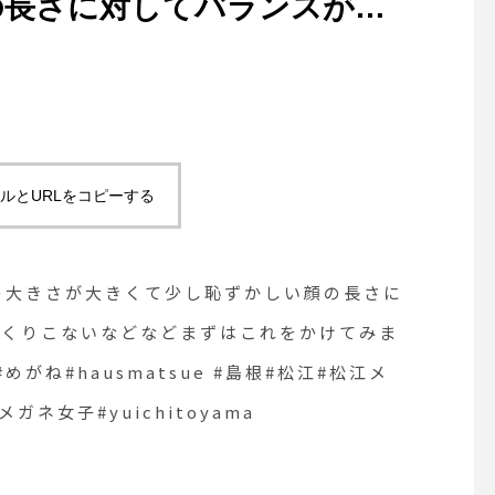
の長さに対してバランスが悪
りこないなどなどまずはこれ
あるのかも・#optical#
#島根#松江#松江メガネ#生活に寄
ネ女子#yuichitoyama
ルとURLをコピーする
縦の大きさが大きくて少し恥ずかしい顔の長さに
っくりこないなどなどまずはこれをかけてみま
めがね#hausmatsue #島根#松江#松江メ
ネ女子#yuichitoyama