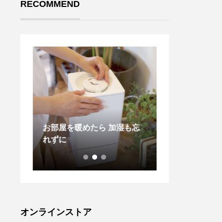
RECOMMEND
カット
お部屋を暖めたら 加湿も忘
． トラウザー
愛いク
れずに
ループがポイン
コフワ
愛いで
待ちし
HAUS
61-2
オンラインストア