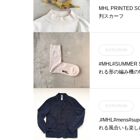
ダ#takeout
MHL PRINTE
判スカーフ
INSTAGRAM
#MHL#SUMME
れる形の編み機の
ンズ共に入荷です
3色。L字型ソッ
徴。毛玉にならな
で長く履いて頂けます
INSTAGRAM
#socks#hausma
.#MHL#mens#sup
れる風合いも楽しめる
usmatsue #島根