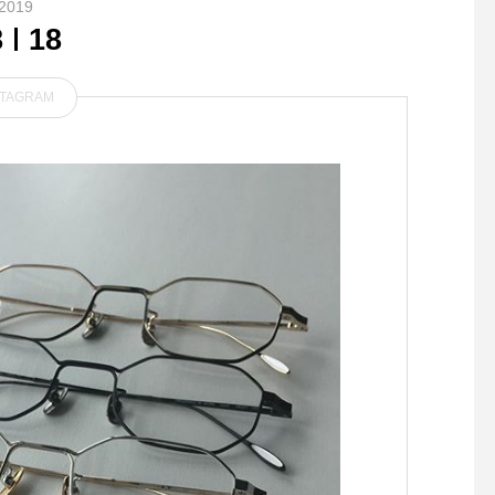
2019
8
18
STAGRAM
． トラウザーと同じベルト
..スパシャンプーと顔
ループがポイントのスカート
に来てくれました..可
リクリの目に、モコモ
フワの体がとっても可
す.またのお越しをお
ております .GROOM 
松江市乃白町20270852-
885open 9:00close 18:00@