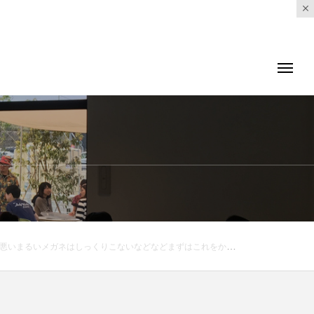
ね#hausmatsue #島根#松江#松江メガネ#生活に寄り添うメガネ#メガネ男子#メガネ女子#yuichitoyama