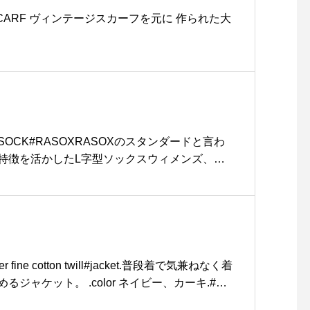
D SCARF ヴィンテージスカーフを元に 作られた大
R SOCK#RASOXRASOXのスタンダードと言わ
特徴を活かしたL字型ソックスウィメンズ、メ
。今シーズンはライトグレーカーキブラックの
クスは負担のかかる踵が脱げにくいのが最大の特
いのはもちろん薄手なのにしっかりとした生地
。#MHL#valentine #ラソックス#L字型靴下
tsue #島根#松江
er fine cotton twill#jacket.普段着で気兼ねなく着
ジャケット。 .color ネイビー、カーキ.#ha
#松江