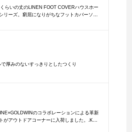
らいの丈のLINEN FOOT COVERハウスホー
シリーズ。窮屈になりがちなフットカバーソッ
ょうどよく不思議と締め付けません＾＾ ..col
ー、チャコール.#margarethowell #househ
ot cover#socks#mothersday #gift#hausmatsue #
プルで厚みのないすっきりとしたつくり
NSHINE×GOLDWINのコラボレーションによる革新
トがアウトドアコーナーに入荷しました。.KA
SHIANEの代表的なアウターであるトラベラーズコー