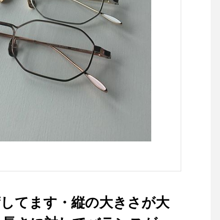
groom_haus#松江
グサロン #松江トリミ
松江ペットサロン #松
ト #松江スパシャンプー
江#島根#hausmathue 
s #groomhaus
入荷してます・縦の大きさが大