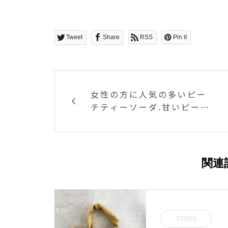
Tweet
Share
RSS
Pin it
女性の方に人気の多いピー
チティーソーダ.甘いピーチ
の香りとアールグレーティ
ーのスッキリさ。そこに炭
酸を加えてしゅわしゅわと
口の中でピーチと紅茶の香
関連
りが広がります.甘すぎない
お味ですーっと体に染み渡
る美味しさです.#hausmat
sue#TABLEHAUSE#drin
STORE
k#松江カフェ#ティーソー