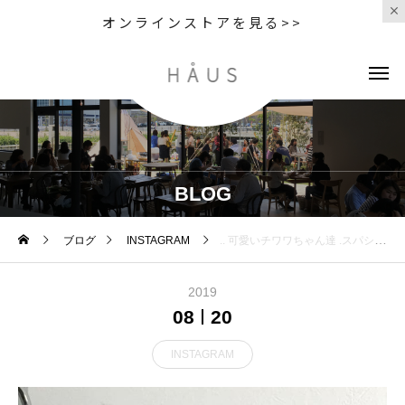
オンラインストアを見る>>
BLOG
ブログ
INSTAGRAM
.. 可愛いチワワちゃん達 .スパシャンプー頑張ってくれました◎ ..GROOM HAUS松江市乃白町20270852-61-2885open 9:00close 18:00@haus_matsue#groomhause#haus_matsue #松江トリミングサロン #松江トリミング#松江ペット #松江ペットサロン #松江#島根
2019
08
20
INSTAGRAM