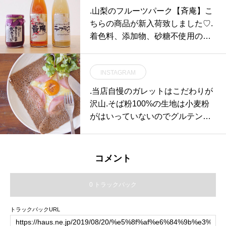
usmatsue #島根#松江
.山梨のフルーツパーク【斉庵】こ
ちらの商品が新入荷致しました♡.
着色料、添加物、砂糖不使用の果
汁100%果汁ジュース。フレッシ
ュで、厳選された果実を100%使
INSTAGRAM
用したコンポート。どれもおいし
そう、、、100%って響きが素敵
.当店自慢のガレットはこだわりが
すぎます♡.冷やしたり、氷を入れ
沢山.そば粉100%の生地は小麦粉
たり暑い日にぴったり◎贈り物で
がはいっていないのでグルテンフ
も絶対喜ばれること間違いなしで
リーでかつ腹持ちがいい…健康や
す、、、！.#斉庵 #フルーツパー
美容を意識される方にはもってこ
ク#ジュース #コンポート#すもも
いの食材です.その生地を熱々の専
コメント
#貴陽#ラ・フランス#葡萄 #ぶどう
用の鉄板に伸ばし外はパリッと中
#100%#hausmatsue#島根 #松江
はモチっとなるようにシェフが焼
0 トラックバック
き上げます‍.そこへ「スイスの女
王」と呼ばれる高級チーズの「グ
トラックバックURL
リュイエール」をたっぷりとのせ