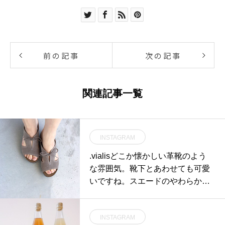
前の記事
次の記事
関連記事一覧
INSTAGRAM
.vialisどこか懐かしい革靴のよう
な雰囲気。靴下とあわせても可愛
いですね。スエードのやわらかい
色も足馴染みが良くておすすめで
す。color グレーsize 36 . 37 . 38#v
INSTAGRAM
ialis#sandal#Spain#Barcelona#ha