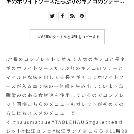
ギのホワイトソースたっぷりのキノコのソテーと
マイルドな味を出してる長ネギそこにホワイトソ
ースが入る事で味の一体感を生み出しています◎
馴染みのある食材達を使用しているのでコンプレ
ット同様こちらのメニューもガレットが初めての
この記事のタイトルとURLをコピーする
方にはおススメのメニューで
す.#hausmatsue#TABLEHAUS#galette#ガレット
#松江カフェ#松江ランチ※こちらは11時30分〜14
.定番のコンプレットに並んで人気のキノコと長ネ
時までのランチタイムのメニューです
ギのホワイトソースたっぷりのキノコのソテーと
マイルドな味を出してる長ネギそこにホワイトソ
ースが入る事で味の一体感を生み出しています◎
馴染みのある食材達を使用しているのでコンプレ
ット同様こちらのメニューもガレットが初めての
方にはおススメのメニューで
す.#hausmatsue#TABLEHAUS#galette#ガ
レット#松江カフェ#松江ランチ※こちらは11時30