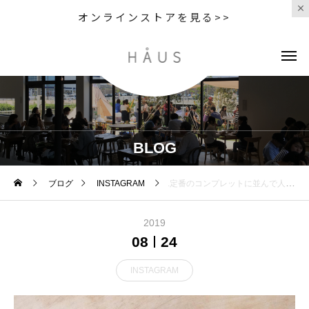
オンラインストアを見る>>
BLOG
ブログ
INSTAGRAM
.定番のコンプレットに並んで人気のキノコと長ネギのホワイトソースたっぷりのキノコのソテーとマイルドな味を出してる長ネギそこにホワイトソースが入る事で味の一体感を生み出しています◎馴染みのある食材達を使用しているのでコンプレット同様こちらのメニューもガレットが初めての方にはおススメのメニューです.#hausmatsue#TABLEHAUS#galette#ガレット#松江カフェ#松江ランチ※こちらは11時30分〜14時までのランチタイムのメニューです
2019
08
24
INSTAGRAM