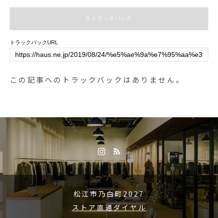
アームが採用されているのでうっ
かりの落下事故も安心してお使い
0 トラックバック
いただけます。.用途、質感、ビジ
ュアル、どれを取っても男心をく
トラックバックURL
すぐられてしまいますね。デスク
の淵に固定しておくと日々のデス
クワークの気分が上がるかもしれ
この記事へのトラックバックはありません。
ません。気にされている方はお早
めにどうぞ。.#detail#ディテール#
phoneholder#携帯ホルダー#haus
#haus_matsue #hausmatsue #松
江カフェ #島根カフェ #松江旅行#
島根旅行#松江 #島根 #山陰
松江市乃白町2027
ストア直通ダイヤル