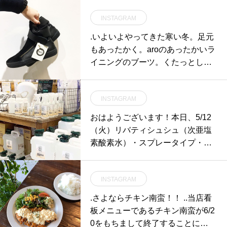
INSTAGRAM
.いよいよやってきた寒い冬。足元
もあったかく。aroのあったかいラ
イニングのブーツ。くたっとした
柔らかいスエードで肌触りも気持
ちいい。脱ぎ履きもファスナーと
INSTAGRAM
ベルトでらくちん。後ろ姿にはaro
のサークルエンブレム○可愛さと
おはようございます！本日、5/12
かっこよさそして履きやすさを兼
（火）リバティシュシュ（次亜塩
ね備えたブーツ。 .サイズもいよい
素酸素水）・スプレータイプ・詰
よ２サイズと少なくなってきまし
め替えボトル5L&10L(キャプテン
た！ぜひ、店頭にてお試しくださ
スタッグエディション)も含めて店
いませ︎.#aro#boots#ベルクロ#suè
INSTAGRAM
頭に並びます。
de#スエード#Spain##Barcelona
.さよならチキン南蛮！！ ..当店看
板メニューであるチキン南蛮が6/2
0をもちまして終了することにな