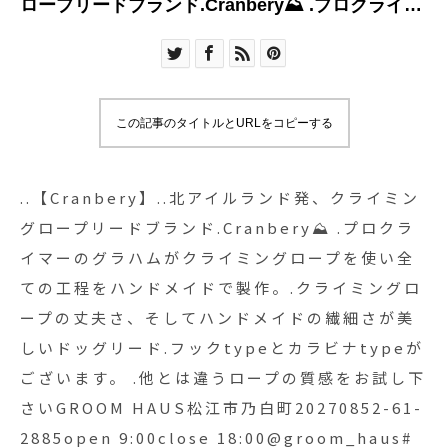
ロープリードブランド.Cranbery⛰️ .プロクライマ
ーのグラハムがクライミングロープを使い全ての
工程をハンドメイドで製作。.クライミングロープ
の丈夫さ、そしてハンドメイドの繊細さが美しい
ドッグリード.フックtypeとカラビナtypeがござい
この記事のタイトルとURLをコピーする
ます。 .他とは違うロープの質感をお試し下さい
GROOM HAUS松江市乃白町20270852-61-
2885open 9:00close 18:00@groom_haus#トリ
..【Cranbery】..北アイルランド発、クライミン
ミングサロン #トリミング #ペットサロン #ペット
グロープリードブランド.Cranbery⛰️ .プロクラ
#松江トリミングサロン #松江#島根
イマーのグラハムがクライミングロープを使い全
#groomhause#hausmathue #クライミングロー
ての工程をハンドメイドで製作。.クライミングロ
プ#ペットリード#Cranbery
ープの丈夫さ、そしてハンドメイドの繊細さが美
しいドッグリード.フックtypeとカラビナtypeが
ございます。 .他とは違うロープの質感をお試し下
さいGROOM HAUS松江市乃白町20270852-61-
2885open 9:00close 18:00@groom_haus#