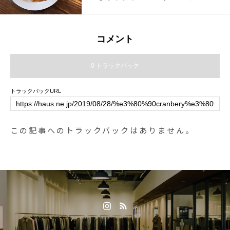
りました。急なお知らせとなりお
客様にはご迷惑をお掛けしますが
是非この機会に食べ納めにいらし
コメント
てください。5/22〜6/20の期間は
チキン南蛮のみのメニューとなっ
0 トラックバック
ております！7月中旬にはリニュ
ーアルオープンも予定しておりま
トラックバックURL
す！！どうぞご期待下さい。皆さ
まのご来店を心よりお待ちしてお
ります。写真ランチメニュー 11:3
この記事へのトラックバックはありません。
0〜14:00＜ チキン南蛮 パン or ラ
イス ＞当店の看板メニュー！柔ら
かくてジューシーな国産の鶏モモ
肉に自慢の手作りタルタルソース
をたっぷりかけました♡スープと
サラダ付きでボリューム満点で
す！…..《HAUS営業時間》＊ショ
ップ 11:00-20:00.＊ビストロカフ