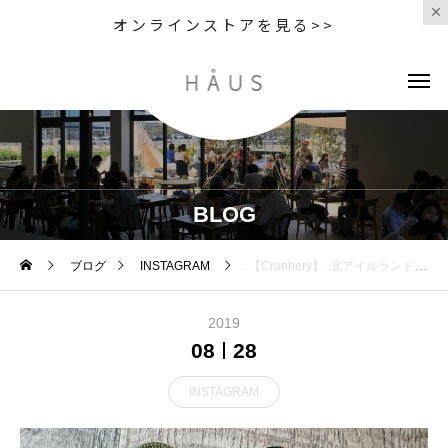
オンラインストアを見る>>
BLOG
ブログ
INSTAGRAM
..【Cranbery】..北アイルランド発、クライミングロープリードブランド.Cranbery⛰️ .プロクライマーのグラハムがクライミングロープを使い全ての工程をハンドメイドで製作。.クライミングロープの丈夫さ、そしてハンドメイドの繊細さが美しいドッグリード.フックtypeとカラビナtypeがございます。 .他とは違うロープの質感をお試し下さいGROOM HAUS松江市乃白町20270852-61-2885open 9:00close 18:00@groom_haus#トリミングサロン #トリミング #ペットサロン #ペット#松江トリミングサロン #松江#島根#groomhause#hausmathue #クライミングロープ#ペットリード#Cranbery
2019
08
28
INSTAGRAM