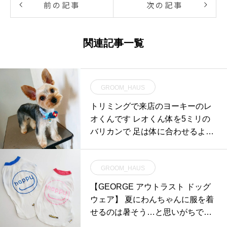
前の記事
次の記事
関連記事一覧
GROOM_HAUS
トリミングで来店のヨーキーのレ
オくんです レオくん体を5ミリの
バリカンで 足は体に合わせるよう
にカット️
GROOM_HAUS
【GEORGE アウトラスト ドッグ
ウェア】 夏にわんちゃんに服を着
せるのは暑そう…と思いがちです
が、 GEORGEのOUTLA