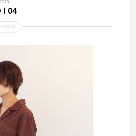
2019
9
04
STAGRAM
LAPUAN KANKURIT MARI
..こんばんは〜︎本日も
A POCKET SHAWL FOR KI
んのご来店ありがとう
DS ラプアン カンクリのロン
ました！..◇写真モー
グセラーアイテムMARIAの
メニュー〈 エビとア
キッズサイズ
のクロワッサンサンド
ロワッサンにぷりぷり
とアボカド自慢のタル
ースがたっぷり♡スー