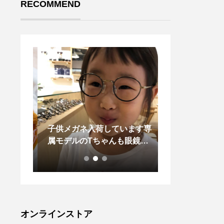
RECOMMEND
たくさ
子供メガネ入荷しています専
LAPUAN KAN
ござい
属モデルのTちゃんも眼鏡を
A POCKET SH
ニング
かけていい表情です・マイナ
DS ラプアン 
ボカド
スイメージにならない眼鏡た
グセラーアイテ
 〉ク
くさんありますかけて楽しみ
キッズサイズ
のエビ
ましょう・#こどもめがね #
タルソ
眼鏡男子#眼鏡女子#松江メガ
プ、サ
ネ#haus#生活に寄り添うメ
オンラインストア