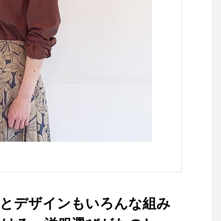
ラダ、プチデザート、
クが付いています。ぜ
しくださいね〜︎..明日
らモーニング営業して
す。ご来店お待ちして
す！..#morning #break
朝食 #朝ごはん#モー
プレート #クロワッサ
ド#エビ #アボカド #
ルソース#instafood #c
agram #cafe #カフェ #カフ
ェ巡り#hausmatsue #
_matsue#松江 #島根
フェ#松江カフェ#島
ング#松江モーニング
色とデザインもいろんな組み