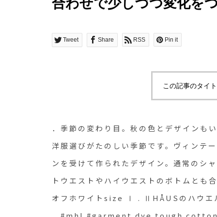
合わせで少しづつ変化を
季節です。ヴィンテージ
スピレーションを受けて
Tweet
Share
RSS
Pin it
ャツよりも短めな着丈に
ストやハイウエストのボ
この記事のタイト
感です。color ブラウン、オフホワイトsize Ⅰ .
ⅡHÅUSのハウエルのイン
．季節の変わり目。秋の色とデザインも
@haus_howell . . .#mhl #
洋服選びがたのしい季節です。ヴィンテ
ンを受けて作られたデザイン。通常のシャ
poplin#shirt#margaretho
トウエストやハイウエストのボトムとも合わ
silk#skirt#silk#autum
オフホワイトsize Ⅰ . ⅡHÅUSのハウエ
. .#mhl #garment dye tough cotto