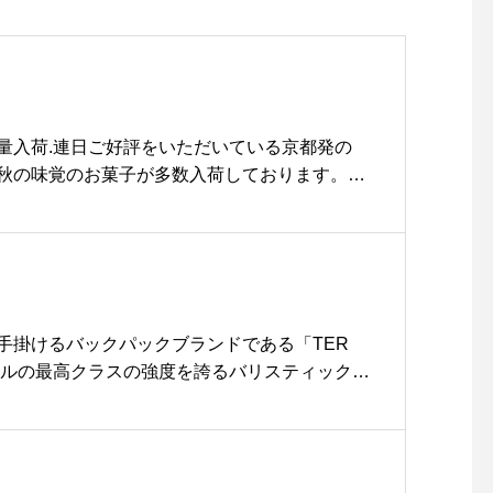
量入荷.連日ご好評をいただいている京都発の
秋の味覚のお菓子が多数入荷しております。昨
した、栗子焼も仲間入りしておりますご自分用
、幅広いシーンにマッチするお菓子たちを是非
さい◎.#伊藤軒#秋の味覚#haus #haus_ma
tsue #松江カフェ #島根カフェ #松江 #島根 #山陰
手掛けるバックパックブランドである「TER
ニールの最高クラスの強度を誇るバリスティックナ
した、TERGのHOBO BAGが新たに入荷しま
Y RANCHも採用しているマグネット式のアタッ
ップ部分に使用するなど、本格的なディテール
られたプロダクト。カメラやパソコンなど精密