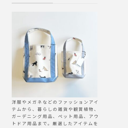
ドリン
ガネ#似合う眼鏡探したい
ひお試
も9時か
おりま
おりま
fast #
ニング
ンサン
タルタ
afest
haus
#島根カ
根モーニ
洋服やメガネなどのファッションアイ
テムから、暮らしの雑貨や観賞植物、
ガーデニング用品、ペット用品、アウ
トドア用品まで。厳選したアイテムを