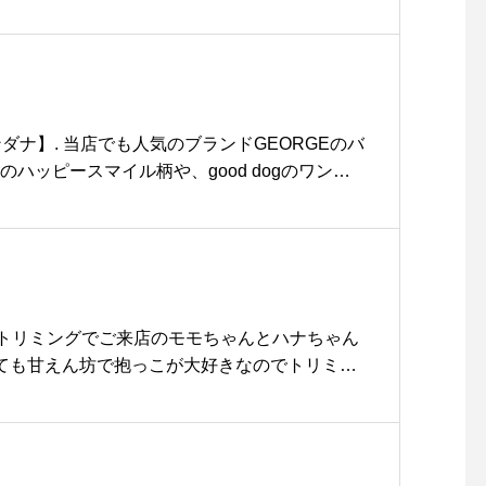
介です♡..カカオ95%のビターチョコレートに
えたホットチョコソースを手作りバニラアイス
お召し上がりください♡..3月14日のホワイト
定スイーツになります◎ぜひぜひお試しくださ
ラアフォガード #アフォガード#カカオ95% #エ
 #espresso #sweet #dessert #cafetime #caf
tafood #coffee#期間限定#バレンタイン #ホワイト
のハッピースマイル柄や、good dogのワンポ
#カフェ巡り #hausmatsue #haus_matsue#松
てポップなバンダナです。 .ワンちゃんの首に
ェ#松江 #島根 #山陰
シャレですし、普段使いのハンカチとしても是
HAUS松江市乃白町20270852-61-2885open 9:0
島根#george #hausmathue #haus #groo
aus
&トリミングでご来店のモモちゃんとハナちゃん
っても甘えん坊で抱っこが大好きなのでトリミン
はずっとスタッフに抱っこしてもらってるんで
ちゃんハナちゃんにとっても癒されました🥰.あ
またのご来店お待ちしております︎.GROOM H
2885open 9:00close 18:00@hau