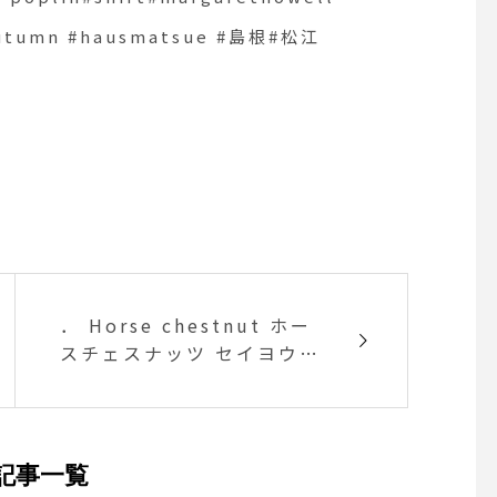
k#autumn #hausmatsue #島根#松江
． Horse chestnut ホー
スチェスナッツ セイヨウト
チノキという大型の落葉樹
の 葉っぱの柄が美しいシル
クスカート
記事一覧