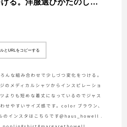
つける。洋服選びがたのしい
のメディカルシャツからイン
作られたデザイン。通常のシ
なっているのでジャストウエ
トムとも合わせやすいサイズ
ルとURLをコピーする
スタはこちらです︎
いろんな組み合わせで少しづつ変化をつける。
garment dye tough cotton
ージのメディカルシャツからインスピレーショ
ツよりも短めな着丈になっているのでジャス
well #horse chestnut
せやすいサイズ感です。color ブラウン、
n #hausmatsue #島根#松江
ルのインスタはこちらです︎@haus_howell .
n poplin#shirt#margarethowell