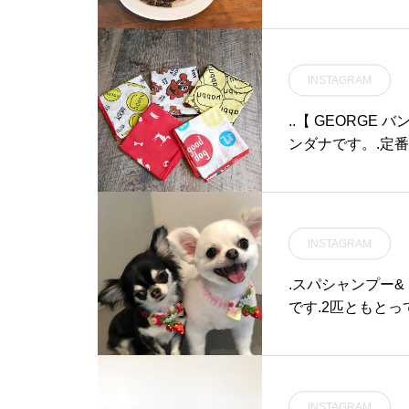
ら新メニューの紹
エスプレッソを加
にとろ〜りとかけて
デーまでの期間限
INSTAGRAM
いね♡….#ショコ
スプレッソ#chocolate
..【 GEORGE バンダナ】. 当店でも人気のブランドGEORGEのバ
estagram #ins
ンダナです。.定番
デー#cafe #カフェ 
イントなど可愛く
江カフェ #島根カフ
巻いてあげてもオ
非!! ◎ ..GROOM 
0close 18:00#松江ペットサロン #松江ペット #松江市トリミング
INSTAGRAM
#松江トリミング #松江#
mhaus@groom_h
.スパシャンプー
です.2匹ともと
グが終わってから
す♡.可愛いモモ
りがとうございます
AUS松江市乃白町20270852-61-
INSTAGRAM