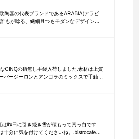
もおすすめです。.#terg#helinox#hoboba
matsue #hausmatsue #松江カフェ #島根カフェ #
北欧陶器の代表ブランドであるARABIA(アラビ
#松江 #島根 #山陰
ら誰もが唸る、繊細且つもモダンなデザイン。
いですが、個性あるデザインを贈られてはいか
rabia #アラビア#北欧#北欧食器#母の日#haus
#hausmatsue #松江カフェ #島根カフェ#松江 #島
なCINQの指無し手袋入荷しました︎.素材は上質
ーパージーロンとアンゴラのミックスで手触り
か♡手首のリブが長くなっているので上着を着
たい空気の侵入を防いでくれてとっても暖かい
しください♡.#CINQ #手袋#手ぶくろ #スコ
ウール #アンゴラ#クリスマスプレゼント #雑
matsue #島根 #松江
.松江は昨日に引き続き雪が積もって真っ白です
分に気を付けてくださいね。.bistrocafeか