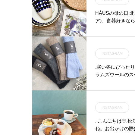
機器を持ち運びするのに
g#haus #haus_
HÅUSの母の日.
松江旅行#島根旅行
ア)。食器好きな
シンプルな物も良
がでしょうか◎.#a
#haus_matsue
根 #山陰
INSTAGRAM
.寒い冬にぴったり
ラムズウールのス
が良く軽くて柔ら
ると手首からの冷
です。ぜひ一度お試
ットランド#ラムズ
INSTAGRAM
貨 #zakka#haus
..こんにちは☃️
ね。お出かけの際は十