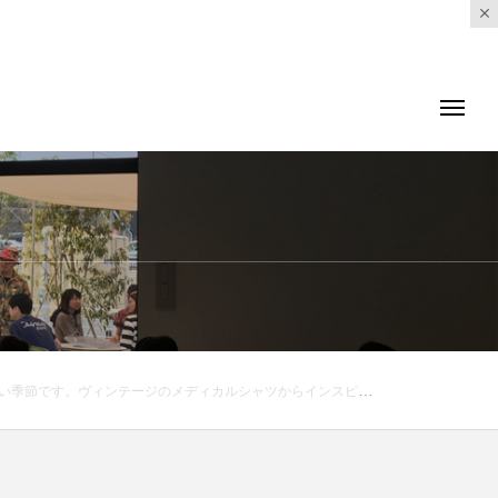
 . .#mhl #garment dye tough cotton poplin#shirt#margarethowell #horse chestnut silk#skirt#silk#autumn #hausmatsue #島根#松江