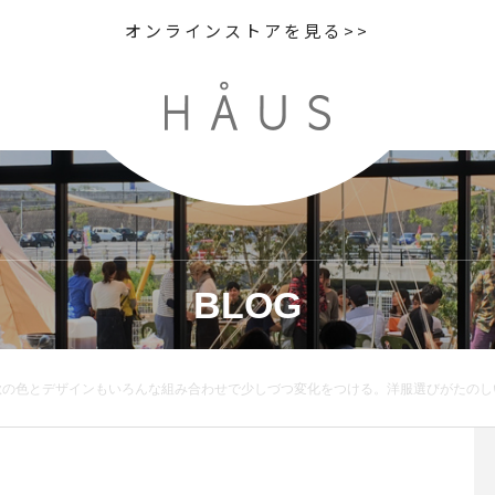
オンラインストアを見る>>
BLOG
がたのしい季節です。ヴィンテージのメディカルシャツからインスピレーションを受けて作られたデザイン。通常のシャツよりも短めな着丈になっているのでジャストウエストやハイウエストのボトムとも合わせやすいサイズ感です。color ブラウン、オフホワイトsize Ⅰ . ⅡHÅUSのハウエルのインスタはこちらです︎@haus_howell .