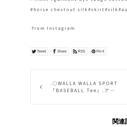
#horse chestnut silk#skirt#sil
:from Instagram
Tweet
Share
RSS
Pin it
.○WALLA WALLA SPORT
「BASEBALL Tee」.アメ
リカ製らしいタフな生地感
のコットン。人気のワラワ
ラスポーツの名品、ベース
ボールTシャツのロングスリ
関連
ーブが入荷です。涼しくな