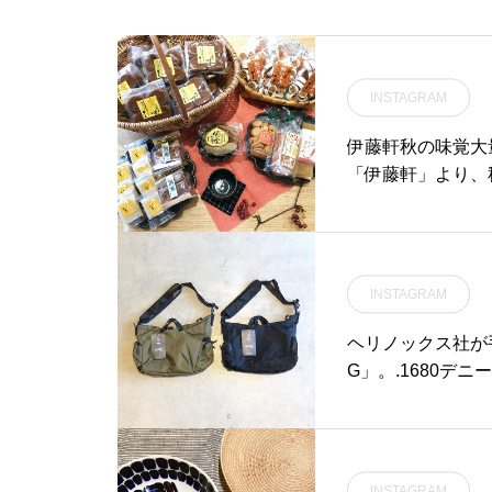
るこれからの時期にヘビロ
テ確定の一枚。ゆったりと
したシルエットですので近
INSTAGRAM
年流行のワイドシルエット
の着こなしにも◎アウター
伊藤軒秋の味覚大
のインナーとしてもおすす
「伊藤軒」より、
めです。.#wallawallaspo
年好評いただきま
rt#madeinusa#haus #ha
からお遣い物まで
us_matsue #hausmatsu
チェックしてみてくだ
e #松江カフェ #島根カフェ
tsue #hausma
#松江旅行#島根旅行#松江
INSTAGRAM
#島根 #山陰
ヘリノックス社が
G」。.1680デ
イロンを本体素材に
した。MISTER
チメントをストラ
が随所に散りばめ
INSTAGRAM