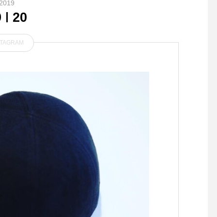
2019
9
20
STAGRAM
新しいオモチャ入荷しました
．巣篭もりのベストハ
クリスマスが近くなってきま
ーのBRUNOコンパク
した お家のわんちゃんたち
トプレート復刻版カラー
への プレゼントはお決ま
らっと勢揃いです‍♂️20
刻 チャコールグレー2
年復刻 アッシュグレー
8年復刻 グレージュ2
復刻 グリーンそして