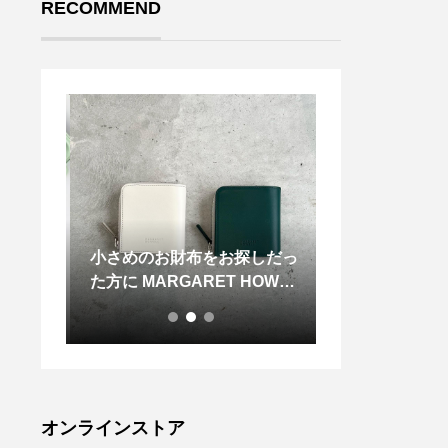
RECOMMEND
゚ートナ
小さめのお財布をお探しだっ
新しいオモチャ
トホッ
た方に MARGARET HOWEL
クリスマスが近
がず
L OILED LEATHER オイル
した お家のわ
17年復
をしみこませた柔らかい革の
への プレゼン
017
財布
201
016年
シック
オンラインストア