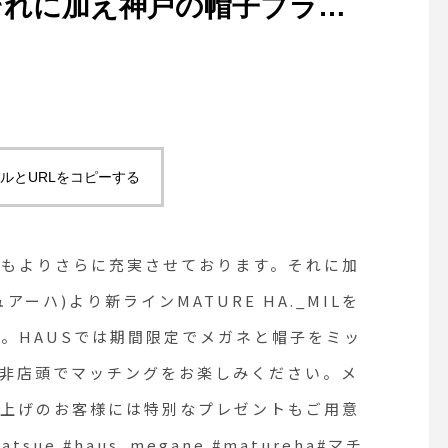
それに加え神戸の帽子ブラン
♢ ♢♢♢当店にご来
だく際にはマスクをて
ーハ)より新ラインMATURE
りご着用ください。
は、次亜塩素酸消毒液
秋冬の帽子たちが入荷しまし
しておりますので、こ
でメガネと帽子をミックスさせ
際には、手指の消毒にこ
ください。お客様には
ます。是非店頭でマッチング
ルとURLをコピーする
をおかけいたしますが
拡大防止に何卒ご理解
ガネとマチュアーハの帽子を
を賜りますようお願い
げます。 ．※今後の
様には特別なプレゼントもご
つもよりさらに充実させております。それに加
ロナウイルス感染症の
tsue #hausmatsue
況、政府・自治体から
ュアーハ)より新ラインMATURE HA._MILを
等によっては、営業時
。HAUSでは期間限定でメガネと帽子をミッ
ureha#マチュアーハ#メガネ#帽
更することがござい
の場合にはインスタ、F
是非店頭でマッチングをお楽しみください。メ
ookにて随時お知らせ
い上げのお客様には特別なプレゼントもご用意
ます。 .#bruno#コン
ホットプレート#パン
tsue #haus_megane #matureha#マチ