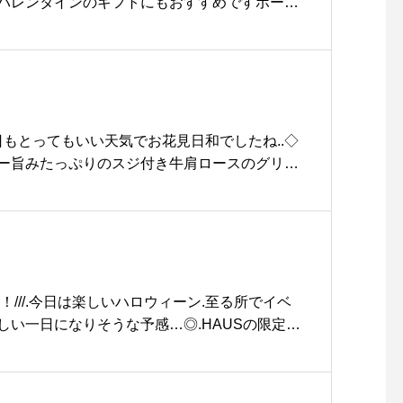
バレンタインのギフトにもおすすめですポーチ
ースキー&コインケースペンケース詳しくはこち
owell ．．．#MHL#BASIC LEATHER#pouc
hocolate#Valentine#柳宗理#hausmatsue #島根#
日もとってもいい天気でお花見日和でしたね..◇
ー旨みたっぷりのスジ付き牛肩ロースのグリル
プレートランチ◎ボリューム満点です！自家製
もとっても美味しいですよ︎..※ランチのご予約
時間のみになります。ご了承くださいませ。..本
業しております。ご来店お待ちしております◎…
lunch #ランチ#ランチプレート#ステーキ #bee
#自家製 #ジャポネソース#cafestagram #instaf
oween！///.今日は楽しいハロウィーン.至る所でイベ
ェ #カフェ巡り#haus_matsue#hausmatsue #松
しい一日になりそうな予感…◎.HAUSの限定メ
ェ#松江 #島根 #山陰
ーンを満喫してみるのはいかがですか？.限定メ
18:00〈ハロウィンクレープ〉カボチャとクリーム
がたっぷりサンドされた可愛いミルクレープ◎