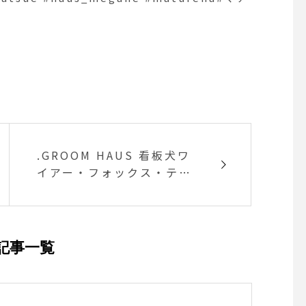
作り#おうち時間#stay
#haus #haus_matsue
smatsue #松江カフェ
カフェ #松江旅行#島
松江 #島根 #山陰
.GROOM HAUS 看板犬ワ
イアー・フォックス・テリ
ア .くもちゃん️.いつも元気
いっぱいでみんなを和ませ
てくれる人気者です.今日は
プラッキング頑張ってくれ
記事一覧
ましたよー ..GROOM HAU
S松江市乃白町20270852-
61-2885open 9:00close