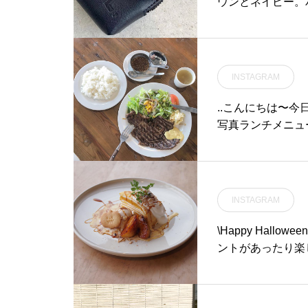
ウンとネイビー。
2サイズコインケ
らをどうぞ@haus_h
h#peopletree #c
松江
INSTAGRAM
..こんにちは〜今
写真ランチメニュ
とたっぷり野菜の
のジャポネソース
は11時30分のお
日も21時まで営
INSTAGRAM
#ステーキランチ #
fsteak #牛肩ロース
\Happy Hall
ood #cafe #カフ
ントがあったり楽
江カフェ #島根カフ
ニューでハロウィ
ニュー11:30〜
チーズのクリーム