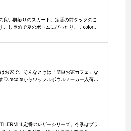
18:00@haus_matsue#松
江トリミングサロン #松江
トリミング#松江ペットサロ
の良い肌触りのスカート。定番の前タックのこ
ン #松江ペット #松江スパ
こし長めで夏のボトムにぴったり。．color
シャンプー #松江#島根#プ
ton poplin #o
ラッキング#haus_matsue
rt#hausmatsue #島根 #松江
#haus #groomhaus
日はお家で。そんなときは「簡単お家カフェ」な
♡.recolteからワッフルボウルメーカー入荷し
イーツ系からお食事系まで◎付属のレシピにはこ
！というものもあってかなり興味津々。これは
.綺麗な赤のボディなのでインテリアにもなりま
ギフトにでも◎.#ワッフルボウルメーカー#re
お家カフェ#簡単 #便利#hausmatsue #島根 #松
LEATHERMHL定番のレザーシリーズ。今季はブラ