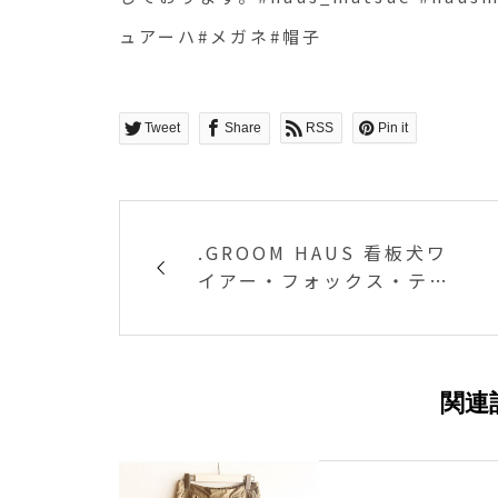
ュアーハ#メガネ#帽子
Tweet
Share
RSS
Pin it
.GROOM HAUS 看板犬ワ
イアー・フォックス・テリ
ア .くもちゃん️.いつも元気
いっぱいでみんなを和ませ
てくれる人気者です.今日は
プラッキング頑張ってくれ
関連
ましたよー ..GROOM HAU
S松江市乃白町20270852-
61-2885open 9:00close