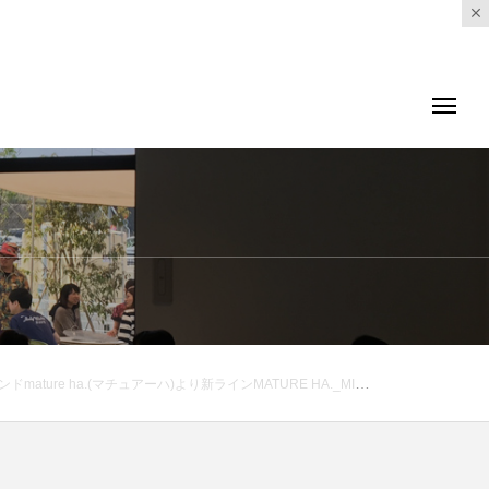
ーハの帽子を同時にお買い上げのお客様には特別なプレゼントもご用意しております。#haus_matsue #hausmatsue #haus_megane #matureha#マチュアーハ#メガネ#帽子