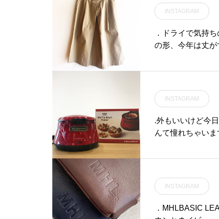
18:00@haus_matsue#松
INSTAGRAM
江トリミングサロン #松江
トリミング#松江ペットサロ
．ドライで気持ち
ン #松江ペット #松江スパ
の形、今年は丈がす
シャンプー #松江#島根#プ
ベージュ、ネイビーsize Ⅰ.Ⅱ.Ⅲ．#MHL.#dense cot
ラッキング#haus_matsue
verall skirt#ski
#haus #groomhaus
INSTAGRAM
.外もいいけど今
んて憧れちゃいます
ております。.ス
んなものも、、、
かなり使える、、
す！ご自宅用にでも
INSTAGRAM
colte #レコルト#
江
．MHLBASIC 