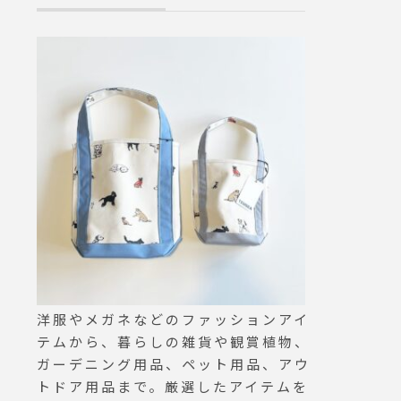
202
ーが
のカラー
す限定カ
がチ
゙来店く
ただいまの期
19時と
をつけ
2-61-
akeou
0の営業
け取り
おりま
いま
洋服やメガネなどのファッションアイ
2-61-
テムから、暮らしの雑貨や観賞植物、
 . ．．
ガーデニング用品、ペット用品、アウ
ご協
トドア用品まで。厳選したアイテムを
 ♢♢