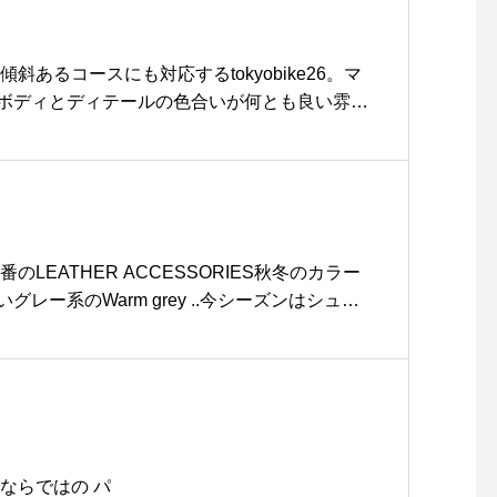
メルソースとキャラメリゼされたリンゴが良い
〈ヘーゼルキャラメルラテ〉ヘーゼルシロップ
てくれているラテに自家製の塩キャラメルソー
斜あるコースにも対応するtokyobike26。マ
◎.こちらはテイクアウトもお楽しみ頂けます
ボディとディテールの色合いが何とも良い雰囲
トッピングに可愛いクッキーが添えられてハロウィ
れる松江の街を、tokyobikeで駆け抜けてみま
す… 《HÅUS営業時間》◎ショップ 11:00〜
kyobike#トーキョーバイク#haus#haus_matsu
HÅUSランチ 11:30〜14:00カフェ 14:00〜18:00
e #松江カフェ #島根カフェ#松江 #島根 #山陰
S#HÅUS#TABLEHAUS#hausmatsue#haus_mat
#crepe#ガレット#クレープ#クレープリー#松江ラン
ドリンク#テイクアウトドリンク#ハロウィン#ハ
のLEATHER ACCESSORIES秋冬のカラー
oween#ミルクレープ
レー系のWarm grey ..今シーズンはシュリ
。シュリンクレザーとは鞣しの段階で特殊な薬
の表面を縮ませる加工を施したレザーです。丈
に強く、耐久性があるのが特徴です。 ..HÅU
こちらです︎@haus_howell . . .#margare
ld goods#leather accessories#carrybag#pouch#
ncase #shrinkleather#hausmatsue #島根#松江
ならではの パ