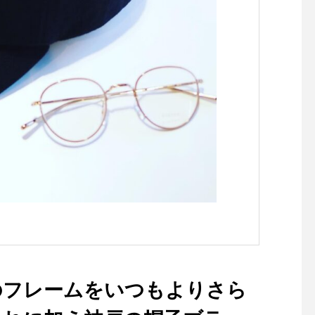
な雰囲気のオーバル型は
0春夏限定のブルーグレ
登場です。これだけ
が揃うのは初めてで
ラーを買い逃した方、今
ャンスです！ぜひ、こ
ださいませ！ ️️️️️️️️️ ️️️️️️️️️
間、SHOP閉店時間は
なっております。お気
下さいませ。SHOP 085
5885TABLE HAUSはt
tのみで11:30〜17:0
となっております。受
は19:00までとなって
す。是非、ご利用下さ
せ！TABLE HAUS 085
5888ご予約可能です！
のフレームをいつもよりさら
♢♢♢コロナ感染症対策
力お願いします♢♢♢