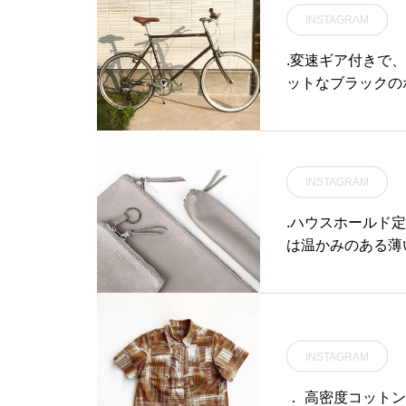
自家製の塩キャラ
INSTAGRAM
アクセントです…
がいい風味を出し
.変速ギア付きで、傾
スを合わせました
ットなブラックの
🥤..どちらも
気。夏の空気に包ま
ーン気分を味わえま
せんか..#自転車#to
20:00.◎TABLE 
e#hausmatsu
(Lo.17:30)#HAU
INSTAGRAM
sue#galette
チ#松江カフェ#
.ハウスホールド定番
ロウィーン#Hall
は温かみのある薄いグ
ンクレザーを使用
品につける事で革
夫でコシが強く、傷
Sのハウエルのインスタは
INSTAGRAM
thowell #househo
Card&keycase#pe
． 高密度コットン