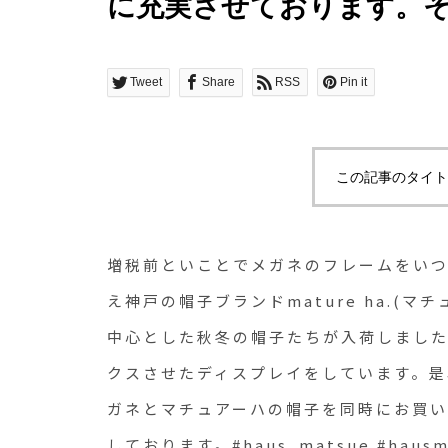
に充実させております。
ドmature ha.(マチュア
HA._MILを中心とした
Tweet
Share
RSS
Pin it
た。HAUSでは期間限定
たディスプレイをしてい
この記事のタイト
をお楽しみください。メ
同時にお買い上げのお客
増税前といことでメガネのフレームをい
用意しております。#haus_ma
え神戸の帽子ブランドmature ha.(マチ
中心とした秋冬の帽子たちが入荷しました
#haus_megane #mat
クスさせたディスプレイをしています。
子
ガネとマチュアーハの帽子を同時にお買
しております。#haus_matsue #hausma