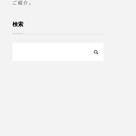
ご紹介。
店いた
゙きる限
出入口に
検索
を用意
゙来店の
゙協力
ご不便
、感染
ご協力
申し上
新型コ
感染状
の要請
間を変
ます。そ
aceb
いたし
パクト
ケーキ