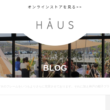
オンラインストアを見る>>
BLOG
れに加え神戸の帽子ブランドmature ha.(マチュアーハ)より新ラインMATURE HA._MILを中心とした秋冬の帽子たちが入荷しました。HAUSでは期間限定でメガネと帽子をミックスさせたディスプレイをしています。是非店頭でマッチングをお楽しみください。メガネとマチュア