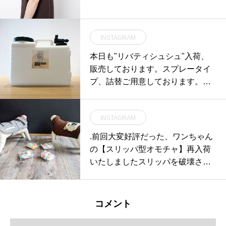
INSTAGRAM
本日も"リバティシュシュ"入荷、
販売しております。スプレータイ
プ、詰替ご用意しております。そ
して本日初登場.. "リバティシュシ
ュキャプテンスタッグエディショ
INSTAGRAM
ン10L"強力な効果と高い安全性で
人気の中性次亜塩素酸水「リバテ
.前回大変好評だった、ワンちゃん
ィシュシュ」を、スリムなボディ
の【スリッパ型オモチャ】再入荷
ーと使いやすさでベストバイにも
いたしましたスリッパを破壊され
選ばれる「キャプテンスタッグ
ているオーナー様やっぱり多いん
ボルディーウォータータンク」に
ですね!! どうしてワンちゃんはス
注入したHAUSだけのスペシャル
リッパ好きなんでしょうね…笑そ
コメント
エディション。人体に安全安心な
んなワンちゃんに、ワンちゃん専
シュシュだから使い終わった後も
用にスリッパをあげてみて下さい