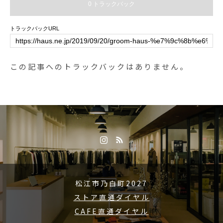
0 トラックバック
通常のウォータータンクとしてご
♡♡ 触るとガサガサ音がして、抑
使用頂けます。※製造元リバティ
えると『キュッキュッ』と音がし
トラックバックURL
ソリューション社が注入していま
ますよ♫GROOM HAUS松江市乃
す。HAUSおすすめの逸品です！
白町２０２７0852-61-2885OPEN
その他コロナ対策グッズ充実して
9:00CLOSE 18:00@groom_haus#
この記事へのトラックバックはありません。
おります。3密に気をつけてご来
松江トリミングサロン #松江トリ
店お待ちしております。#haus_m
ミング #松江ペットサロン #松江
atsue #hausmatsue#ハウス松江#c
ペット #松江スパシャンプー #犬
aptainstag#ウォータータンク#リ
のオモチャ #ドッグトイ#HAUS #
バティシュシュ
haus #GROOMHAUS #groomhaus
松江市乃白町2027
ストア直通ダイヤル
CAFE直通ダイヤル