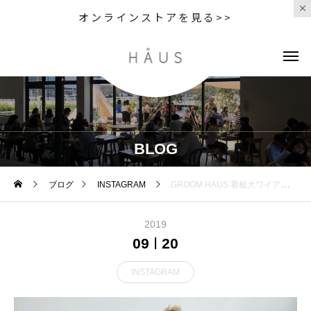
オンラインストアを見る>>
BLOG
ブログ
INSTAGRAM
.GROOM HAUS 看板犬ワイアー・フォックス・テリア .くもちゃん️.いつも元気いっぱいでみんなを和ませてくれる人気者です.今日はプラッキング頑張ってくれましたよー ..GROOM HAUS松江市乃白町20270852-61-2885open 9:00close 18:00@haus_matsue#松江トリミングサロン #松江トリミング#松江ペットサロン #松江ペット #松江スパシャンプー #松江#島根#プラッキング#haus_matsue #haus #groomhaus
2019
09
20
INSTAGRAM