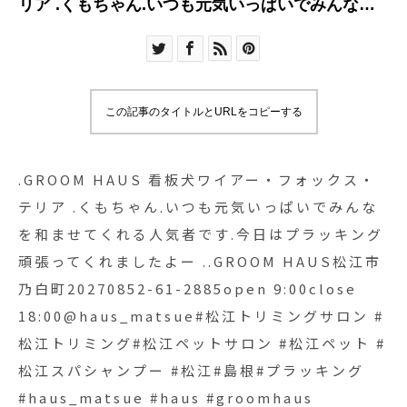
リア .くもちゃん️.いつも元気いっぱいでみんなを
和ませてくれる人気者です.今日はプラッキング頑
張ってくれましたよー ..GROOM HAUS松江市乃
白町20270852-61-2885open 9:00close
18:00@haus_matsue#松江トリミングサロン #松
この記事のタイトルとURLをコピーする
江トリミング#松江ペットサロン #松江ペット #松
江スパシャンプー #松江#島根#プラッキング
#haus_matsue #haus #groomhaus
.GROOM HAUS 看板犬ワイアー・フォックス・
テリア .くもちゃん️.いつも元気いっぱいでみんな
を和ませてくれる人気者です.今日はプラッキング
頑張ってくれましたよー ..GROOM HAUS松江市
乃白町20270852-61-2885open 9:00close
18:00@haus_matsue#松江トリミングサロン #
松江トリミング#松江ペットサロン #松江ペット #
松江スパシャンプー #松江#島根#プラッキング
#haus_matsue #haus #groomhaus