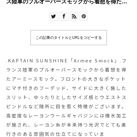
ス陸軍のプルオーバースモックから着想を得たア
ーミースモック。フロントの大きなポケットにマ
チ付きのフーデッド、サイドに大きく施したスリ
ット、ゆったりとしたサイズ感とウエストスピン
ドルなど随所に目を惹く特徴がございます。高密
この記事のタイトルとURLをコピーする
度なレーヨンウールギャバジンには撥水加工が施
され、レーヨン糸が本来持つ光沢でとても奥行き
のある雰囲気の仕立てになっています。.COLOR :
.KAPTAIN SUNSHINE「Armee Smock」.フ
BLACK/BEIGESIZE :
ランス陸軍のプルオーバースモックから着想を得
38.#kaptainsunshine#frenchmilitary#militarysmo
たアーミースモック。フロントの大きなポケット
#haus_matsue #hausmatsue #松江カフェ #島根
にマチ付きのフーデッド、サイドに大きく施した
カフェ #松江旅行#島根旅行#松江 #島根 #山陰
スリット、ゆったりとしたサイズ感とウエストス
ピンドルなど随所に目を惹く特徴がございます。
高密度なレーヨンウールギャバジンには撥水加工
が施され、レーヨン糸が本来持つ光沢でとても奥
行きのある雰囲気の仕立てになっていま