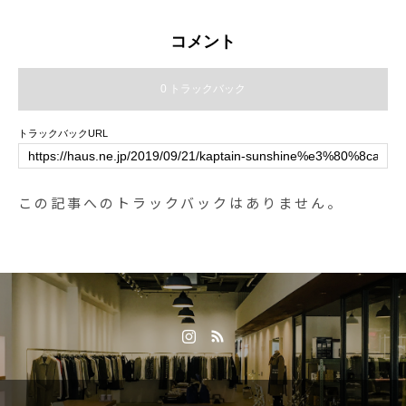
荷しております。.1991年にアメリ
カニューヨークにて誕生したジョ
コメント
ンマスターオーガニック。人体と
環境に最大限配慮した天然由来成
0 トラックバック
分で作るスキンケア製品はUSDA
(アメリカ農務省)からオーガニッ
トラックバックURL
ク認定されています。.2004年には
イギリスで開催されるSoil Associ
ation Awardにて、オーガニックプ
この記事へのトラックバックはありません。
ロダクトの名誉である「ベストオ
ーガニックプロダクトライン」で
入賞。その名を世界に知らしめ現
在は20カ国以上で愛されていま
す。.ジョンマスターオーガニック
の優れたスキンケア製品を是非お
越しの際はチェックしてみてくだ
さい。少し先にはなりますがホワ
イトデーのお返しにもおすすめで