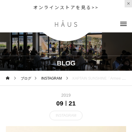
オンラインストアを見る>>
BLOG
ブログ
INSTAGRAM
.KAPTAIN SUNSHINE「Armee Smock」.フランス陸軍のプルオーバースモックから着想を得たアーミースモック。フロントの大きなポケットにマチ付きのフーデッド、サイドに大きく施したスリット、ゆったりとしたサイズ感とウエストスピンドルなど随所に目を惹く特徴がございます。高密度なレーヨンウールギャバジンには撥水加工が施され、レーヨン糸が本来持つ光沢でとても奥行きのある雰囲気の仕立てになっています。.COLOR : BLACK/BEIGESIZE : 38.#kaptainsunshine#frenchmilitary#militarysmock#haus #haus_matsue #hausmatsue #松江カフェ #島根カフェ #松江旅行#島根旅行#松江 #島根 #山陰
2019
09
21
INSTAGRAM