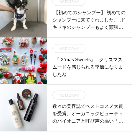
INSTAGRAM
.【初めてのシャンプー】.初めての
シャンプーに来てくれました。..ド
キドキのシャンプーもよく頑張っ
てくれました🚿..これからの成長が
楽しみです🐕GROOM HAUS松江
INSTAGRAM
市乃白町20270852-61-2885open
9:00close 18:00@groom_haus #松
. 『 X’mas Sweets』 . クリスマス
江ペットサロン #松江ペット #松
ムードを感じられる季節になりま
江市グルーマー #松江#島根#groo
したね
mhause #hausmathue
INSTAGRAM
数々の美容誌でベストコスメ大賞
を受賞。オーガニックビューティ
のパイオニアと呼び声の高い「ジ
ョンマスターオーガニック」が入