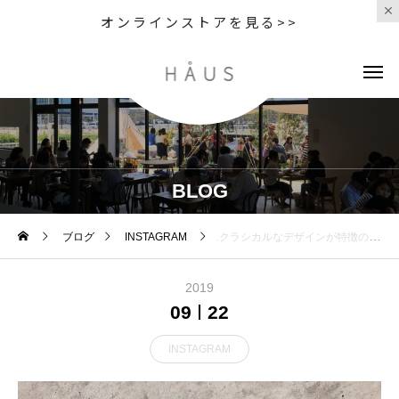
オンラインストアを見る>>
BLOG
ブログ
INSTAGRAM
.クラシカルなデザインが特徴のピルケースが入荷しました。錠剤の形状でカラフルな色展開。丸型の36gとカプセル型の50gがございます。常用しているお薬を保管するのにもぴったり。話のネタにもなりそうです。.#detail#pillbox#capsulebox#haus #haus_matsue #hausmatsue #松江カフェ #島根カフェ #松江旅行#島根旅行#松江 #島根 #山陰
2019
09
22
INSTAGRAM