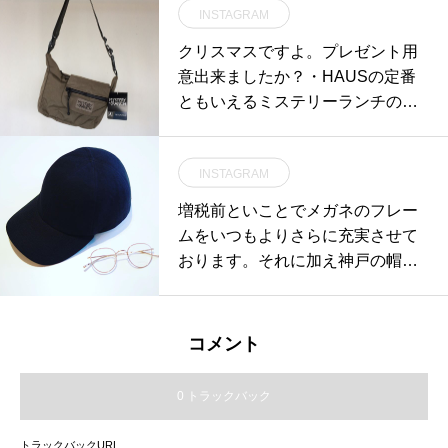
INSTAGRAM
#クリスマスグッズ#インテリア#h
aus的クリスマス#インテリア#ギ
クリスマスですよ。プレゼント用
フト #贈りもの#hausmatsue #島
意出来ましたか？・HAUSの定番
根 #松江
ともいえるミステリーランチのA
5、プレゼントにぴったりです！A
5サイズのノートが入るサイズ。
INSTAGRAM
コンパクトなのにポケットが豊富
で細かいものも収納しやすいで
増税前といことでメガネのフレー
す。男性も女性にもおすすめ。今
ムをいつもよりさらに充実させて
回はブラックとオリーブに加え、
おります。それに加え神戸の帽子
ストーンもセレクトしました。・
ブランドmature ha.(マチュアーハ)
是非店頭でご覧ください！メリー
より新ラインMATURE HA._MILを
クリスマス！・《haus営業時間》
中心とした秋冬の帽子たちが入荷
コメント
ショップ 11:00-20:00ビストロカ
しました。HAUSでは期間限定で
フェ モーニング 9:00-11:00(オー
メガネと帽子をミックスさせたデ
0 トラックバック
ダーストップ10:30)ランチ〜ディ
ィスプレイをしています。是非店
ナー 11:30-21:00(オーダーストッ
頭でマッチングをお楽しみくださ
トラックバックURL