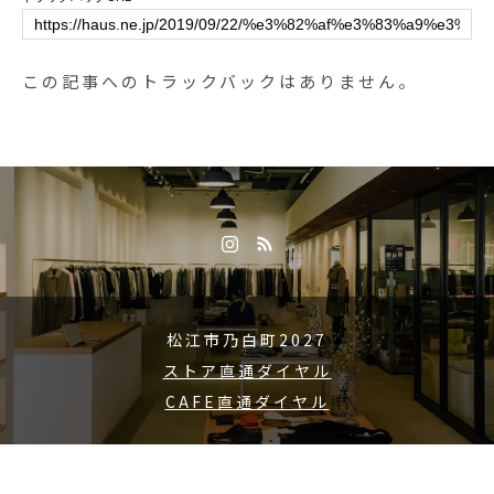
プ20:30#haus_matsue#ハウス#ハ
い。メガネとマチュアーハの帽子
ウス松江#mysteryranch#ミステリ
を同時にお買い上げのお客様には
ーランチ#A5#ショルダーバッグ#h
特別なプレゼントもご用意してお
この記事へのトラックバックはありません。
aus_outdoor
ります。#haus_matsue #hausmat
sue #haus_megane #matureha#マ
チュアーハ#メガネ#帽子
松江市乃白町2027
ストア直通ダイヤル
CAFE直通ダイヤル
Copyright © 2015