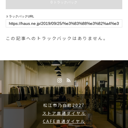
0 トラックバック
に履いていただけます。アウトド
アとミリタリーのテイストが良い
トラックバックURL
バランスで調和された見事な逸
品、是非店頭へご覧にお越しくだ
さい◎. #ROKX#ロックス#gungho
この記事へのトラックバックはありません。
#ガンホー#ミリタリー#military#o
utdoor#アウトドア#haus #haus_m
atsue #hausmatsue #松江カフェ #
島根カフェ #松江 #島根 #山陰
松江市乃白町2027
ストア直通ダイヤル
CAFE直通ダイヤル