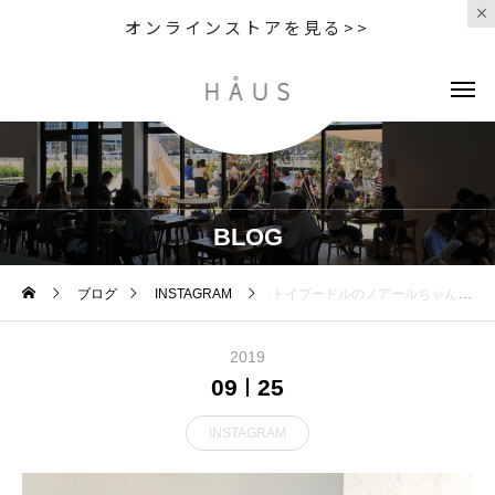
オンラインストアを見る>>
BLOG
ブログ
INSTAGRAM
.トイプードルのノアールちゃんシャンプーカットに来てくれました.スッキリアフロスタイルが良く似合ってます︎.ご来店ありがとうございました.GROOM HAUS松江市乃白町20270852-61-2885open 9:00close 18:00@haus_matsue#groomhause#haus_matsue #松江トリミングサロン #松江トリミング#松江ペット#松江ペットサロン #トリミングサロン#山陰#松江#島根
2019
09
25
INSTAGRAM