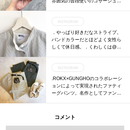
雰囲気の普段使いのコサージュも
すてきです。デニムの紫陽花のコ
サージュ。バッグに付けても可愛
INSTAGRAM
いですね。HÅUSのプリザのInsta
gramはこちらからどうぞ↓@haus_
．やっぱり好きだなストライプ。
flower .#corsage#denim#紫陽花#
バンドカラーだとほどよく女性ら
コサージュ#コサージ#hausmatsu
しくて休日感。．くわしくは@ha
e #島根#松江
us_howell こちらへどうぞ︎.#MHL.
#natural sheersucker stripe#shirt#s
INSTAGRAM
heersucker#hausmatsue #島根#松
江
.ROKX×GUNGHOのコラボレーシ
ョンによって実現されたファティ
ーグパンツ。名作としてファンに
厚く支持されるGUNGHOのファテ
ィーグパンツに、ウェビングベル
トなどROKXのエッセンスが組み
コメント
込まれています。薄すぎず厚すぎ
ずの程よい生地感なので夏も快適