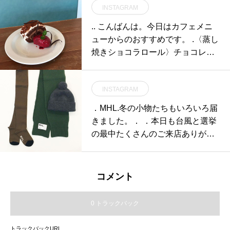
INSTAGRAM
逃しなく。.付着した水がみるみる
うちに乾いてしまう珪藻土。代名
.. こんばんは。今日はカフェメニ
詞でもあるバスマットからキッチ
ューからのおすすめです。 .〈蒸し
ン、洗面台まであらゆる水場にマ
焼きショコラロール〉チョコレー
ッチするアイテムを多数取り揃え
トのクリームをくるみました。相
ております。憂鬱になりがちのじ
性の良いラズベリーをたっぷり使
めじめした日をsoilを使っておし
INSTAGRAM
った甘酸っぱいアイスクリームを
ゃれに乗り切りましょう◎.#soil#
添えています。.期間限定で数も限
．MHL.冬の小物たちもいろいろ届
ソイル#珪藻土#haus #haus_mats
られておりますので、ショーケー
きました。． ．本日も台風と選挙
ue #hausmatsue #松江カフェ #島
スで見かけた際はぜひお試しくだ
の最中たくさんのご来店ありがと
根カフェ #松江旅行#島根旅行#松
さいね…◎…《HAUS営業時間》
うございます︎︎．台風がすこしでも
江 #島根 #山陰
＊ショップ 11:00-20:00.＊ビスト
静かに過ぎ去りますように。．あ
ロカフェモーニング. 9:00-11:00 (L
わせてこちらもどうぞ︎@haus_ho
コメント
o10:30)ランチ 11:30-14:00カフェ
well ．．．#MHL.#British merino#
14:00-18:00ディナー 18:00-21:00
chunky bobble hat#chunky scarf#
0 トラックバック
(Lo20:15).2/27水臨時休業とさせて
wool cotton tights#knitcap#muffler
頂きます。ご迷惑をお掛けします
#tights#hausmatsue #島根#松江
トラックバックURL