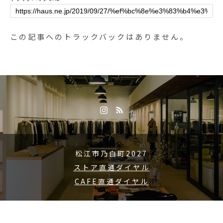
がよろしくお願いいたします。.#d
essert #sweet #cake #tart#ロール
ケーキ #ショコラロール#チョコレ
この記事へのトラックバックはありません。
ートロール #チョコレート#期間限
定 #スイーツ#cafe #カフェ #カフ
ェ巡り#hausmatsue #haus_matsu
e #松江カフェ #島根カフェ#松江
#島根 #山陰 #島根旅行
松江市乃白町2027
ストア直通ダイヤル
CAFE直通ダイヤル
Copyright © 2015