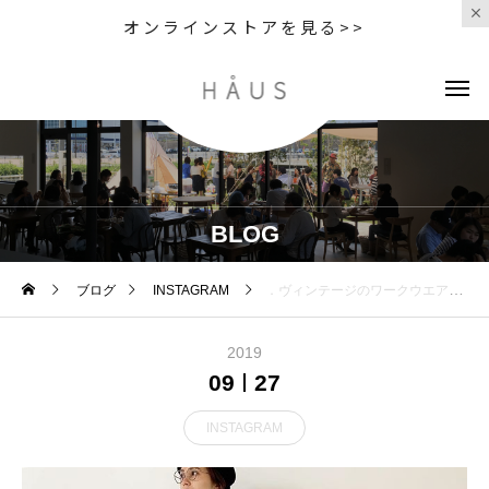
オンラインストアを見る>>
BLOG
ブログ
INSTAGRAM
．ヴィンテージのワークウエアからインスピレーションを受けてデザインされた#MHL#COTTON OXFORDリラックスしたサイズ感と上質な素材感がMHLらしい仕上がり。ボタン開きのデザインなので羽織りものとしても◎color カーキ#MHL#COTTON OXFORD#ワークウエア#shirt#hausmatsue #島根#松江
2019
09
27
INSTAGRAM