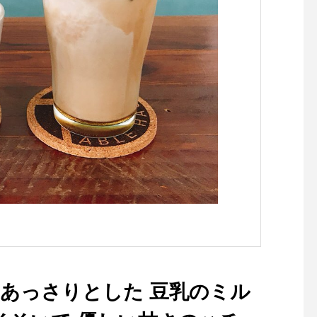
#Watch #handkerchie
smatsue #島根 #松江
 あっさりとした 豆乳のミル