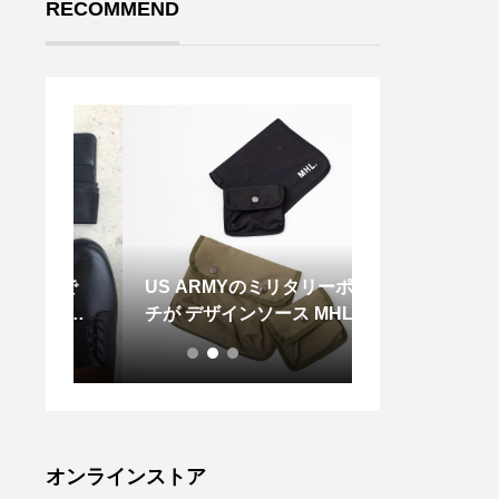
RECOMMEND
中で
US ARMYのミリタリーポー
． EYEVAN P
ラボの
チが デザインソース MHL. D
レームに まん
など。
ENSE COTTON DRILL 柔ら
し縦長なボスト
す。@
かく独特な厚みのあるコット
areth
ン素材を使用し
leathe
athers
#gift
オンラインストア