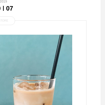
2019
0
07
STORE
． EYEVAN Picota 華奢なフ
．men'sも続々と入荷
レームに まんまるよりすこ
す。PORTERとのコ
し縦長なボストンシェイプ
革小物たちやネクタイ
ギフトにもおすすめで
haus_howell ．#marg
owell #men's#porter#
r#wallet#Cardcase#le
hoes#革靴#時計#腕時計