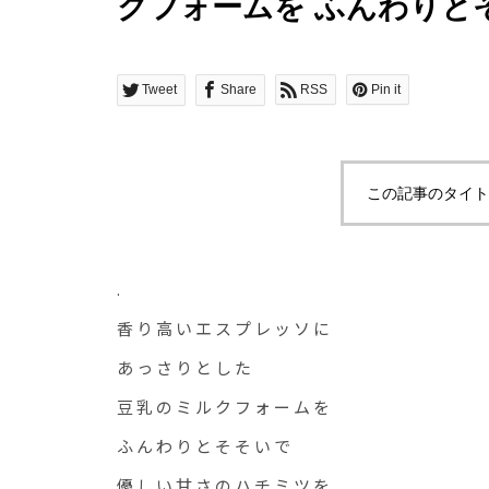
クフォームを ふんわりと
ツ
Tweet
Share
RSS
Pin it
この記事のタイト
.
香り高いエスプレッソに
あっさりとした
豆乳のミルクフォームを
ふんわりとそそいで
優しい甘さのハチミツを