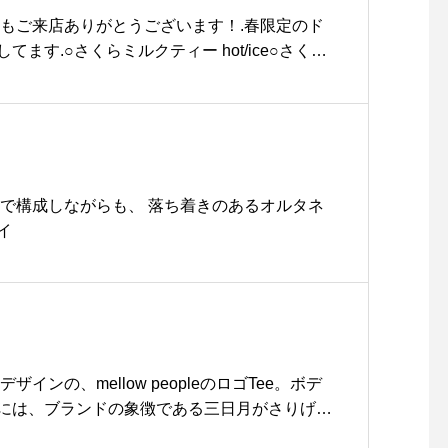
本日もご来店ありがとうございます！.春限定のド
ます.○さくらミルクティー hot/ice○さくら
らミルクティーのアイスのみタピオカトッピン
ほんのりさくらの香りがする春らしいミルクティ
シロップを使ったさくらティーソーダの２種類
自家製シロップを使用のため売り切れる場合がご
くださいませ。.春限定のドリンクなのでぜひぜ
〜♡..本日も21時まで営業しております。(ラ
ーで構成しながらも、 落ち着きのあるオルタネ
15分)たくさんのご来店お待ちしておりま
イ
 #spring #期間限定#さくらドリンク #さくら #
 #さくらティーソーダ#drink #ドリンク#tak
#cafe #カフェ #カフェ巡り #hausmatsue #ha
松江カフェ #島根カフェ#松江 #島根 #山陰#島根旅行
ザインの、mellow peopleのロゴTee。ボデ
には、ブランドの象徴である三日月がさりげな
ます。更に生地にはブランド独自のmellow’