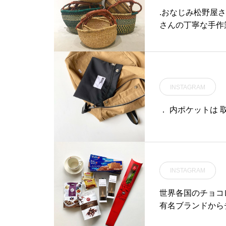
群な仕上がりです
.おなじみ松野屋
絶品に違いありま
さんの丁寧な手作
れてはいかがでしょう
す。☆日用品だから
kamadon#釜炊き#h
s_zakka こち
ェ #島根カフェ #
屋#無地 #カラー#日
INSTAGRAM
． 内ポケットは 
INSTAGRAM
世界各国のチョコ
有名ブランドから
た。.大人気のバ