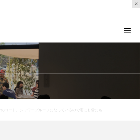
0 . Ⅰ .Ⅱ .Ⅲ#MHL#COTTON NYLON CANVAS#ライナー付きコート#hausmatsue #島根#松江