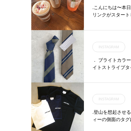
.こんにちは〜︎
リンクがスタートして
ティーソーダさく
グができます◎.
ーと、自家製紅茶
です！.どちらも
INSTAGRAM
ざいます。ご了承
ひお試しくださいね
． ブライトカラ
ストオーダー20時
イトストライプタ
す！….#春限定 #春
#さくらミルクティー
eout #テイクアウト
us_matsue #
INSTAGRAM
.登山を想起させるデ
ィーの側面のタグ
くデザインされてい