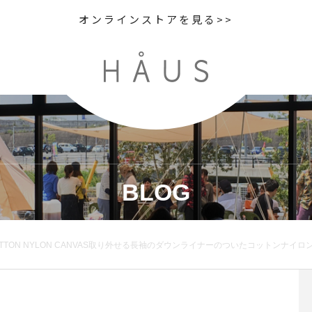
オンラインストアを見る>>
BLOG
CANVAS取り外せる長袖のダウンライナーのついたコットンナイロンのコート。シャワープルーフになっているので雨にも雪にも安心です︎ color ベージュ、ネイビーsize 