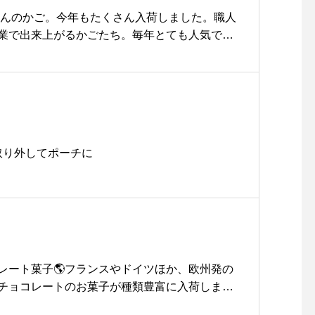
。山頂やキャンプ場で食べる、釜炊きの白飯は
さんのかご。今年もたくさん入荷しました。職人
せん。春の到来前にスペシャルなギアを手に入
業で出来上がるかごたち。毎年とても人気で
か。.#oldmountain#オールドマウンテン#o
こそずっと使えるものが良いですね。..@hau
aus #haus_matsue #hausmatsue #松江カフ
らも合わせてお願いします。..#かご #籠 #カゴ#松野
松江旅行#島根旅行#松江 #島根 #山陰
用品#収納#hausmatsue #島根 #松江
取り外してポーチに
レート菓子🌎フランスやドイツほか、欧州発の
チョコレートのお菓子が種類豊富に入荷しまし
ールセンをはじめ個性豊かなラインナップになっ