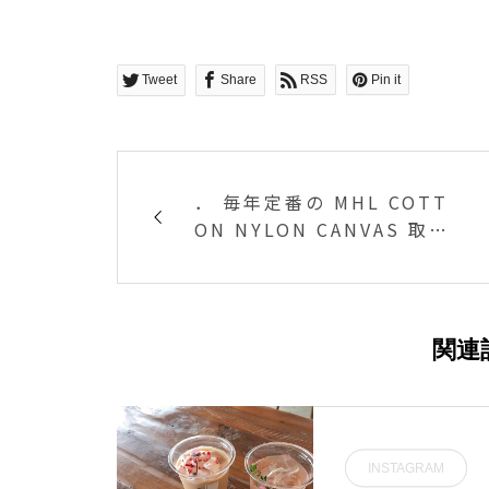
Tweet
Share
RSS
Pin it
． 毎年定番の MHL COTT
ON NYLON CANVAS 取り
外せる 長袖のダウンライナ
ーのついた コットンナイロ
ンのコート
関連
INSTAGRAM