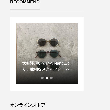
RECOMMEND
ウトで
大好評頂いているblanc..よ
.おはようござい
マンゴ
り、繊細なメタルフレームの
もいい天気でお
ごろのマ
サングラスが入荷しました。
一日になりそうで
し
左テンプルエンドの色の切り
ニングで美味し
返しはメタルフレームでも健
ーストを食べて
在。繊細にメッキ変えること
のスタートをし
で表現されています。爽やか
か？今日も、元
なカラーレンズは、ライツカ
来店お待ちしてお
オンラインストア