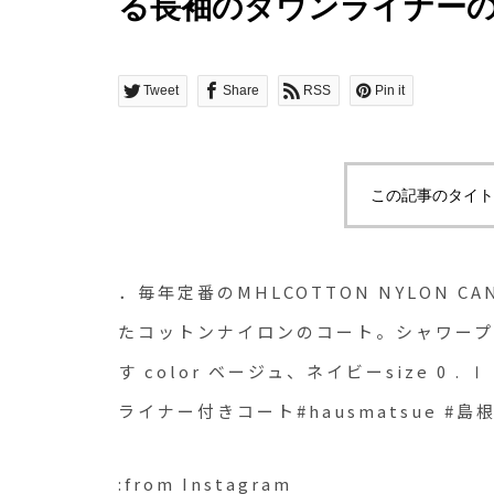
る長袖のダウンライナー
コート。シャワープルー
にも安心です︎ color ベージュ、ネイ
Tweet
Share
RSS
Pin it
.Ⅲ#MHL#COTTON NY
ート#hausmatsue #島根
この記事のタイト
．毎年定番のMHLCOTTON NYLON 
たコットンナイロンのコート。シャワープ
す︎ color ベージュ、ネイビーsize 0 . Ⅰ
ライナー付きコート#hausmatsue #島
:from Instagram