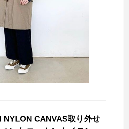
ÅUS営業時間》◎ショップ 1
1:00〜20:00.◎TABLE HÅU
Sモーニング9:00〜11:00（L
o.11:00）ランチ 11:30〜14:
00（Lo.14:00）カフェ 14:0
0〜18:00(Lo.17:30)#HAUS#
HÅUS#TABLEHAUS#haus
matsue#haus_matsue#gale
tte#crepe#ガレット#クレー
プ#クレープリー#松江ランチ
#松江カフェ#ドリンク#テイ
クアウトドリンク#パスタ#パ
スタランチ#松江パスタ#ケー
キ
 NYLON CANVAS取り外せ