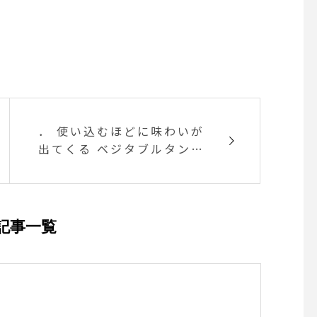
． 使い込むほどに味わいが
出てくる ベジタブルタンニ
ン鞣しの 牛革を使用した M
HL定番のレザーシリーズ
記事一覧