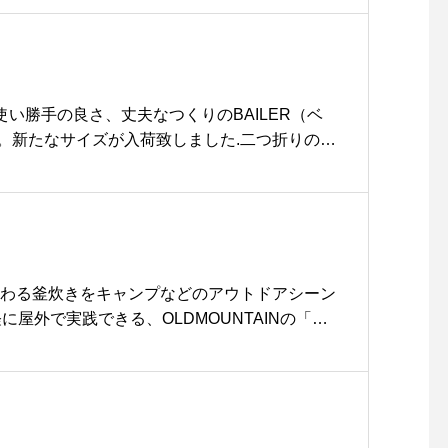
リエステル100%の生地で、非常に着心地の良い
感、速乾性と吸水性に優れています。暑い夏の
◎.#mellowpeople#ロゴt #tee#tshirt#
r#haus#haus_matsue#hausmatsue #松江カ
松江 #島根 #山陰
で使い勝手の良さ、丈夫なつくりのBAILER（ベ
。新たなサイズが入荷致しました︎.二つ折りの財
ょうど良い大きさ。しっかりまちもあるので携
さめのポーチも収納可能。ちょっとしたお出か
イズ感です。..#BAILER #ベイラー#ミニバッ
 #CINQ ＃サンク#二つ織り財布 #財布#ブラウン#
sue #島根 #松江
伝わる釜炊きをキャンプなどのアウトドアシーン
軽に屋外で実践できる、OLDMOUNTAINの「OK
着しました。480mlチタン製シェラカップとヒノ
にして使用します。一般的に知られる方法と同
炊く事が可能。カップの持ち手に断熱材として
クダの皮は使い込むごとに愛着が増していく仕
は幾何学模様がデザインされこれまた雰囲気抜