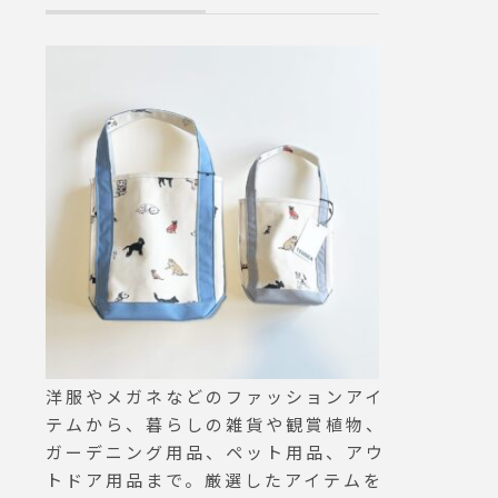
メラアクション！という雰囲
ÅUS営業時間》
気で夏を始めるのにふさわし
1:00〜20:00.
いアイテムです。#haus_ma
Sモーニング9:0
tsue #hausmatsue#haus_m
o.11:00）ランチ
egane #ハウス松江#blanc..#
00（Lo.14:00
サングラス
0〜18:00(Lo.1
HÅUS#TABLE
matsue#haus_
tte#crepe#
プ#クレープリ
#松江カフェ#
クアウトドリン
スタランチ#松
キ
洋服やメガネなどのファッションアイ
テムから、暮らしの雑貨や観賞植物、
ガーデニング用品、ペット用品、アウ
トドア用品まで。厳選したアイテムを