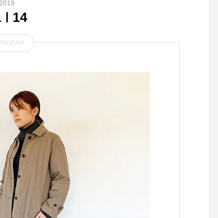
2019
1
14
STAGRAM
.おはようございます！️今日
【スイーツのテイクア
もいい天気でおでかけ日和な
きます】 数量限定🥭
一日になりそうですね️.モー
ーのタルト🥭 . ごろ
ニングで美味しいフレンチト
ンゴーをたっぷり使用
ーストを食べてステキな一日
のスタートをしてみません
か？今日も、元気に皆様のご
来店お待ちしております️.《H