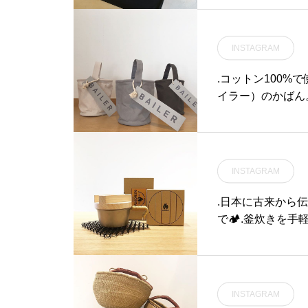
DRYを採用。ポ
サラッとした生地
共になる事間違いなしです
INSTAGRAM
アウトドア #outdoo
フェ #島根カフェ#
.コットン100%
イラー）のかばん
布を入れるのにち
帯やハンカチ、小
けにもぴったりなサ
グ#小さめ#cinq
INSTAGRAM
お出かけ#hausmat
.日本に古来から
で🏕.釜炊きを手
AMADON」が到
キの釜蓋をセット
じ炊き方で白飯を
巻きつけられたラ
INSTAGRAM
様。釜蓋の裏面に