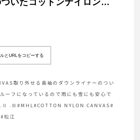
のついたコットンナイロンの
フになっているので雨にも雪
ビーsize 0 . Ⅰ .Ⅱ
LON CANVAS#ライナー付きコ
#松江
ルとURLをコピーする
CANVAS取り外せる長袖のダウンライナーのつい
ルーフになっているので雨にも雪にも安心で
 .Ⅱ .Ⅲ#MHL#COTTON NYLON CANVAS#
根#松江