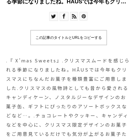
る季節になりましたね。HÅUSでは今年もクリス
マスにちなんだお菓子を種類豊富にご用意しまし
た.クリスマスの風物詩としても昔から愛されるキ
ャンディケーン、ノスタルジーなデザインのお菓
子缶、ギフトにぴったりのアソートボックスなど
この記事のタイトルとURLをコピーする
など…。.チョコレートやクッキー、キャンディな
どを中心に、クリスマス限定デザインのお菓子を
ご用意見ているだけでも気分が上がるお菓子たち
.『 X’mas Sweets』.クリスマスムードを感じら
をどうぞお見逃しなく◎.#christmas#クリスマス
れる季節になりましたね。HÅUSでは今年もクリ
お菓子#エイム#伊藤軒#haus #haus_matsue
スマスにちなんだお菓子を種類豊富にご用意しま
#hausmatsue #松江カフェ #島根カフェ #松江旅
した.クリスマスの風物詩としても昔から愛される
行#島根旅行#松江 #島根 #山陰
キャンディケーン、ノスタルジーなデザインのお
菓子缶、ギフトにぴったりのアソートボックスな
どなど…。.チョコレートやクッキー、キャンディ
などを中心に、クリスマス限定デザインのお菓子
をご用意見ているだけでも気分が上がるお菓子た