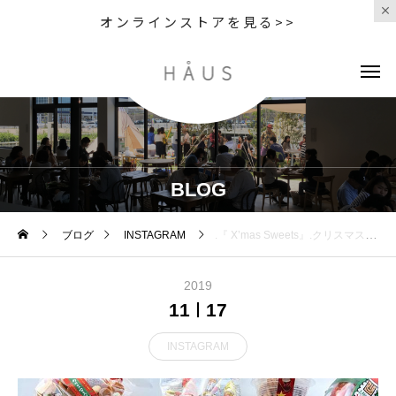
オンラインストアを見る>>
BLOG
ブログ
INSTAGRAM
.『 X’mas Sweets』.クリスマスムードを感じられる季節になりましたね。HÅUSでは今年もクリスマスにちなんだお菓子を種類豊富にご用意しました.クリスマスの風物詩としても昔から愛されるキャンディケーン、ノスタルジーなデザインのお菓子缶、ギフトにぴったりのアソートボックスなどなど…。.チョコレートやクッキー、キャンディなどを中心に、クリスマス限定デザインのお菓子をご用意見ているだけでも気分が上がるお菓子たちをどうぞお見逃しなく◎.#christmas#クリスマスお菓子#エイム#伊藤軒#haus #haus_matsue #hausmatsue #松江カフェ #島根カフェ #松江旅行#島根旅行#松江 #島根 #山陰
2019
11
17
INSTAGRAM