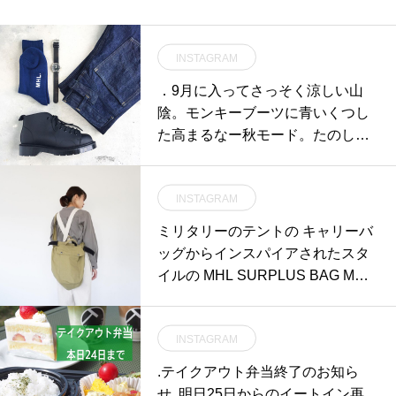
INSTAGRAM
．9月に入ってさっそく涼しい山
陰。モンキーブーツに青いくつし
た高まるなー秋モード。たのし
い、たのしい。．くわしくは@ha
us_howell へ︎．#MHL.#heavy leath
INSTAGRAM
er#solovair #monkeyboots#モンキ
ーブーツ#socks#くつした#leather
ミリタリーのテントの キャリーバ
Watch#腕時計#cantondenim #deni
ッグからインスパイアされたスタ
m#hausmatsue #島根#松江
イルの MHL SURPLUS BAG MHL
の定番素材の WASHED WAXE
INSTAGRAM
.テイクアウト弁当終了のお知ら
せ..明日25日からのイートイン再