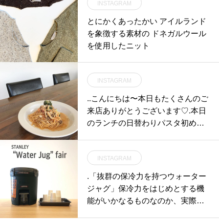
INSTAGRAM
とにかくあったかい アイルランド
を象徴する素材の ドネガルウール
を使用したニット
INSTAGRAM
..こんにちは〜︎本日もたくさんのご
来店ありがとうございます♡.本日
のランチの日替わりパスタ初めて
の登場でしたがとっても好評でし
た◎.お客様に喜んでもらえるよう
INSTAGRAM
少しずつですがパスタの種類が増
えてきました！..新しいランチの試
.「抜群の保冷力を持つウォーター
作もしております︎おたのしみ
ジャグ」保冷力をはじめとする機
に〜〜♡…本日も21時まで営業し
能がいかなるものなのか、実際に
ております。(ラストオーダー20時
お確かめいただける試飲フェアを