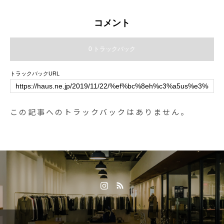
15分)たくさんのご来店をお待ちし
実施中です。.水郷祭などのお祭り
ております！….#lunch #ランチ #
からキャンプなどのレジャーま
コメント
日替わり#pasta #spaghetti #パス
で、真夏の外遊びの場面で間違い
タ#牛肉のラグー#牛肉 #ラグー #b
なく重宝していただけるSTANLE
0 トラックバック
eef#cafestagram #instafood #cafe
Yのウォータージャグ。炎天下の
#カフェ #カフェ巡り #hausmatsu
アクティブシーンには欠かせない
トラックバックURL
e #haus_matsue#松江カフェ #島
アイテムです。.○6℃以下で6時間
根カフェ#松江 #島根 #山陰
保冷○10℃以下で13時間保冷力.キ
ンキンに冷えたレモンティー入り
この記事へのトラックバックはありません。
のスタンレーウォータージャグを
ご用意して皆様のご来店お待ちし
ております◎.#stanley#スタンレ
ー#waterjug#ウォータージャグ#水
郷祭#夏フェス#アウトドア#haus
#haus_matsue #hausmatsue #松
江カフェ #島根カフェ #松江旅行#
島根旅行#松江 #島根 #山陰