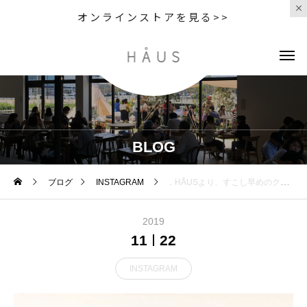
オンラインストアを見る>>
BLOG
ブログ
INSTAGRAM
．HÅUSより、すこし早めのクリスマスプリザのスワッグをプレゼント！.明日11/23（土）〜12/1（日）の9日間HÅUSのハウエルブースにて30000円以上お買い上げの方に日頃の感謝の気持ちを込めたプリザのスワッグを先着順にてプレゼント！ニットなど新作もたくさん届いております。ぜひ、この機会にご来店くださいませ。.️手作りですので数に限りがございます^^;気になる方はお早めにご来店くださいませ🌲..HÅUSのハウエルのインスタはこちらです︎@haus_howell .#Christmas#Xmas#swag#present#Specialweek##hausmatsue #島根#松江
2019
11
22
INSTAGRAM