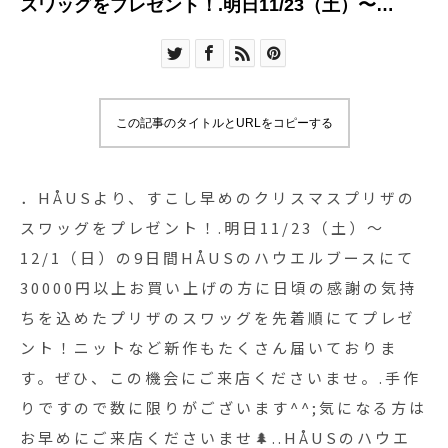
スワッグをプレゼント！.明日11/23（土）〜
12/1（日）の9日間HÅUSのハウエルブースにて
30000円以上お買い上げの方に日頃の感謝の気持
ちを込めたプリザのスワッグを先着順にてプレゼ
ント！ニットなど新作もたくさん届いておりま
この記事のタイトルとURLをコピーする
す。ぜひ、この機会にご来店くださいませ。.️手作
りですので数に限りがございます^^;気になる方は
お早めにご来店くださいませ🌲..HÅUSのハウエル
．HÅUSより、すこし早めのクリスマスプリザの
のインスタはこちらです︎@haus_howell
スワッグをプレゼント！.明日11/23（土）〜
.#Christmas#Xmas#swag#present#Specialweek#
12/1（日）の9日間HÅUSのハウエルブースにて
#島根#松江
30000円以上お買い上げの方に日頃の感謝の気持
ちを込めたプリザのスワッグを先着順にてプレゼ
ント！ニットなど新作もたくさん届いておりま
す。ぜひ、この機会にご来店くださいませ。.️手作
りですので数に限りがございます^^;気になる方は
お早めにご来店くださいませ🌲..HÅUSのハウエ